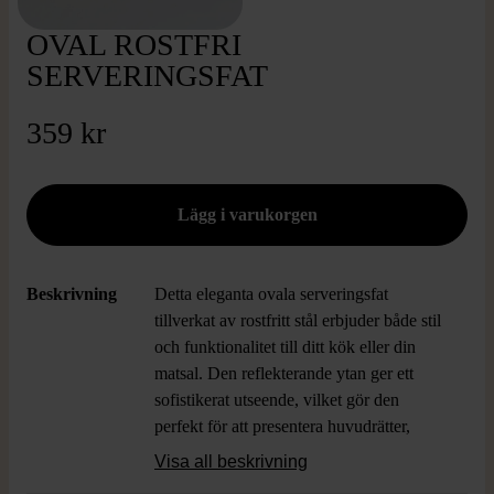
OVAL ROSTFRI
SERVERINGSFAT
359 kr
Beskrivning
Detta eleganta ovala serveringsfat
tillverkat av rostfritt stål erbjuder både stil
och funktionalitet till ditt kök eller din
matsal. Den reflekterande ytan ger ett
sofistikerat utseende, vilket gör den
perfekt för att presentera huvudrätter,
sallader eller andra läckra rätter vid
Visa all beskrivning
festliga tillfällen. Med robusta handtag på