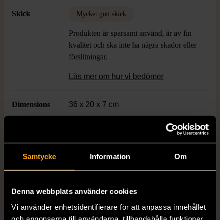
sidorna är det enkelt att bära från köket till
Skick
Mycket gott skick
bordet. Dess hållbara konstruktion i
rostfritt stål säkerställer att det står emot
Produkten är sparsamt använd, är av fin
fläckar och korrosion över tid, vilket ger
kvalitet och ska inte ha några skador eller
långvarig användning. Fatets design
förslitningar.
kombinerar estetik med praktisk
funktionalitet, vilket gör den lämplig för
Läs mer om hur vi bedömer
både dagligt bruk och specialtillställningar.
Perfekt för de som söker ett högkvalitativt
Dimensions
36 x 20 x 7 cm
serveringskärl som även fungerar som en
inredningsdetalj i hemmets matsal eller
Färg
Silver
kök.
Samtycke
Information
Om
Produkten är unik och finns enbart som 1 st i lager.
Denna webbplats använder cookies
Fri frakt på alla köp över 990 kr.
Vi använder enhetsidentifierare för att anpassa innehållet
14 dagars ångerrät.
och annonserna till användarna, tillhandahålla funktioner