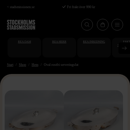
Hoppa
< stadsmissionen.se
Fri frakt över 990 kr
till
huvudinnehåll
REA DAM
REA HERR
REA INREDNING
FAKT
STUDENT
AT
Start
Shop
Hem
Oval rostfri serveringsfat