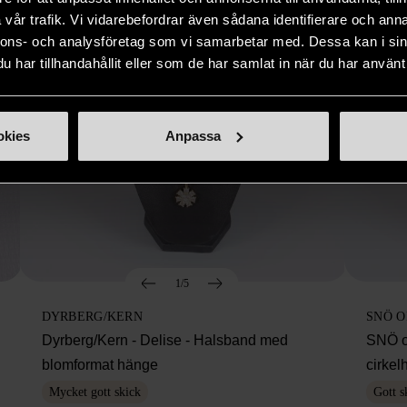
vår trafik. Vi vidarebefordrar även sådana identifierare och anna
nnons- och analysföretag som vi samarbetar med. Dessa kan i sin
har tillhandahållit eller som de har samlat in när du har använt 
okies
Anpassa
1/5
DYRBERG/KERN
SNÖ 
Dyrberg/Kern - Delise - Halsband med
SNÖ o
blomformat hänge
cirke
Mycket gott skick
Gott s