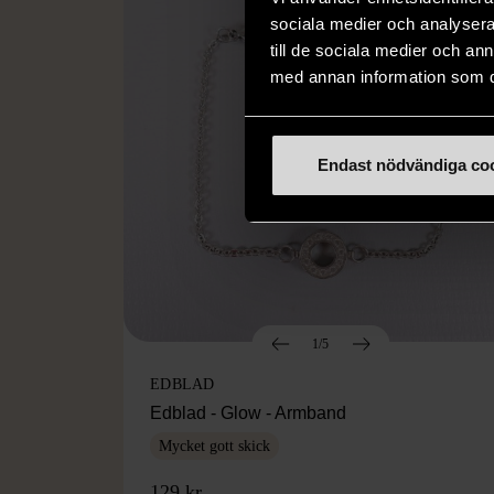
sociala medier och analysera 
till de sociala medier och a
med annan information som du 
Endast nödvändiga co
1/5
EDBLAD
Edblad - Glow - Armband
Mycket gott skick
129 kr