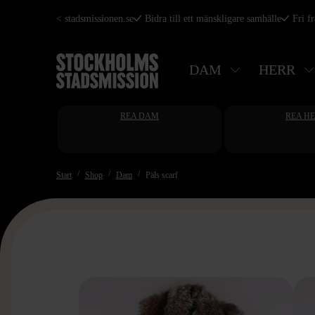
Hoppa
< stadsmissionen.se
Bidra till ett mänskligare samhälle
Fri f
till
huvudinnehåll
DAM
HERR
REA DAM
REA H
Start
Shop
Dam
Päls scarf