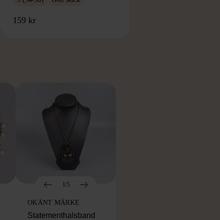
159 kr
RKE
1/5
OKÄNT MÄRKE
Statementhalsband