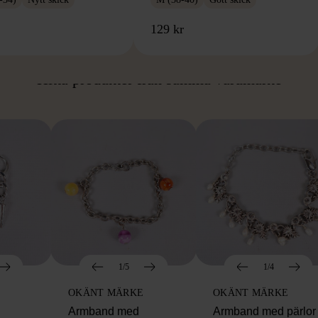
129 kr
ÅN SAMMA VARUMÄ
Hitta produkter från samma varumärke
1/5
1/4
OKÄNT MÄRKE
OKÄNT MÄRKE
Armband med
Armband med pärlor