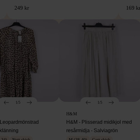
249 kr
169 k
1/5
1/5
H&M
Leopardmönstrad
H&M - Plisserad midikjol med
klänning
resårmidja - Salviagrön
-34)
Nytt skick
M (38-40)
Gott skick