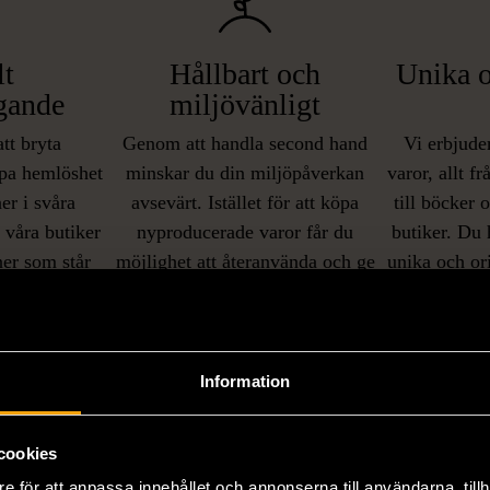
lt
Hållbart och
Unika o
gande
miljövänligt
att bryta
Genom att handla second hand
Vi erbjuder
pa hemlöshet
minskar du din miljöpåverkan
varor, allt f
er i svåra
avsevärt. Istället för att köpa
till böcker 
i våra butiker
nyproducerade varor får du
butiker. Du 
ner som står
möjlighet att återanvända och ge
unika och or
naden på ett
nytt liv åt befintliga produkter.
inte finns
IKNANDE PRODUKT
sätt.
Hitta produkter som påminner om denna
Information
cookies
e för att anpassa innehållet och annonserna till användarna, tillh