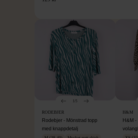
1/5
RODEBJER
H&M
Rodebjer - Mönstrad topp
H&M - 
med knappdetalj
volang
M (38-40)
Mycket gott skick
XS (32