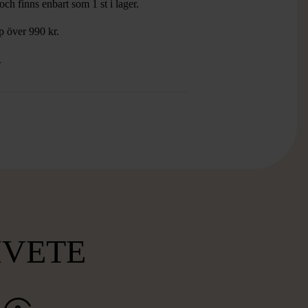
ch finns enbart som 1 st i lager.
öp över 990 kr.
.
MVETE