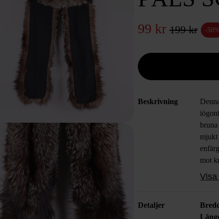
99 kr
199 kr
-50
Beskrivning
Denna 
iögon
bruna 
mjukt 
enfärg
mot k
desig
Visa 
med ri
Detaljer
Bred
Läng