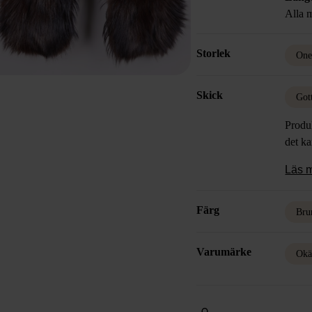
Alla m
Storlek
One
Skick
Got
Produk
det k
Läs 
Färg
Bru
Varumärke
Okä