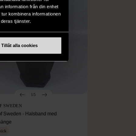
n information från din enhet
 tur kombinera informationen
deras tjänster.
Tillåt alla cookies
1/5
OF SWEDEN
f Sweden - Halsband med
lhänge
kick