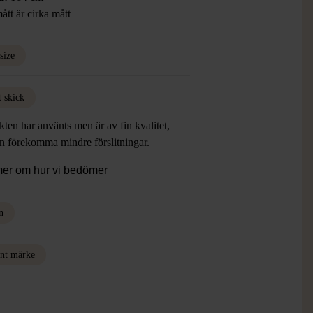
ått är cirka mått
size
t skick
ten har använts men är av fin kvalitet,
an förekomma mindre förslitningar.
mer om hur vi bedömer
n
nt märke