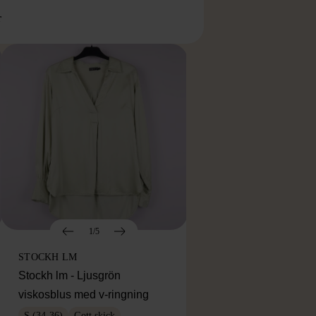
r
1/5
STOCKH LM
Stockh lm - Ljusgrön
viskosblus med v-ringning
S (34-36)
Gott skick