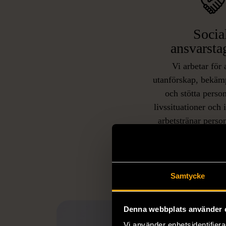
Socia
ansvarsta
Vi arbetar för 
utanförskap, bekäm
och stötta person
livssituationer och 
arbetstränar perso
utanför arbetsmark
L
eller annat 
Samtycke
Denna webbplats använder 
Vi använder enhetsidentifierar