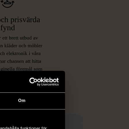
ch prisvärda
fynd
 ett brett utbud av
rån kläder och möbler
och elektronik i våra
har chansen att hitta
iginella föremål som
 i vanliga butiker.
ER
Om
andahålla funktioner för