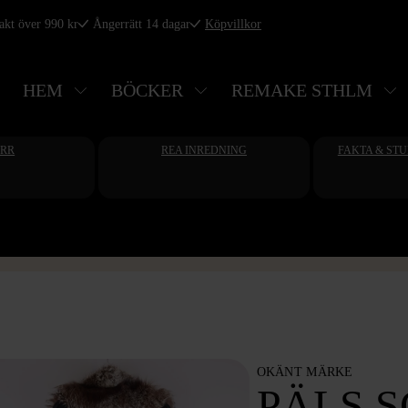
rakt över 990 kr
Ångerrätt 14 dagar
Köpvillkor
HEM
BÖCKER
REMAKE STHLM
ERR
REA INREDNING
FAKTA & ST
OKÄNT MÄRKE
PÄLS 