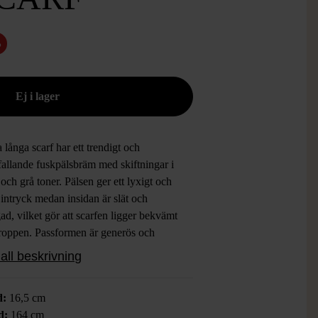
%
långa scarf har ett trendigt och
fallande fuskpälsbräm med skiftningar i
och grå toner. Pälsen ger ett lyxigt och
intryck medan insidan är slät och
ad, vilket gör att scarfen ligger bekvämt
roppen. Passformen är generös och
nen skapar en varm statement-accessoar
all beskrivning
ktigt cool vintage vibe.
d:
16,5 cm
d:
164 cm