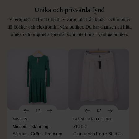
Unika och prisvärda fynd
Vi erbjuder ett brett utbud av varor, allt från kläder och möbler
LIKNANDE PRODUKTER
till böcker och elektronik i våra butiker. Du har chansen att hitta
unika och originella föremål som inte finns i vanliga butiker.
Hitta produkter som påminner om denna
1/5
1/5
MISSONI
GIANFRANCO FERRE
Missoni - Klänning -
STUDIO
Stickad - Grön - Premium
Gianfranco Ferre Studio -