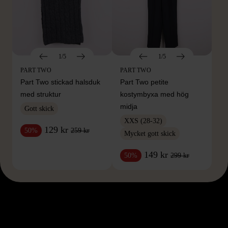
1/5
1/5
PART TWO
PART TWO
Part Two stickad halsduk
Part Two petite
med struktur
kostymbyxa med hög
midja
Gott skick
XXS (28-32)
129 kr
259 kr
50%
Mycket gott skick
149 kr
299 kr
50%