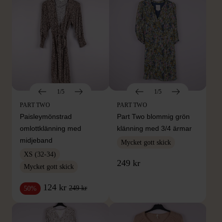
1/5
1/5
PART TWO
PART TWO
Paisleymönstrad
Part Two blommig grön
omlottklänning med
klänning med 3/4 ärmar
midjeband
Mycket gott skick
XS (32-34)
249 kr
Mycket gott skick
124 kr
249 kr
50%