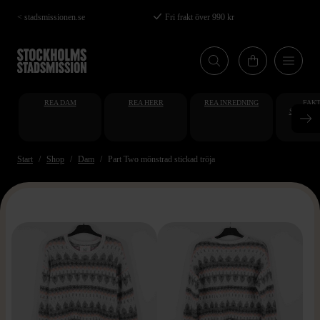
Hoppa
< stadsmissionen.se
Fri frakt över 990 kr
till
huvudinnehåll
REA DAM
REA HERR
REA INREDNING
FAKT
STUDENT
AT
Start
Shop
Dam
Part Two mönstrad stickad tröja