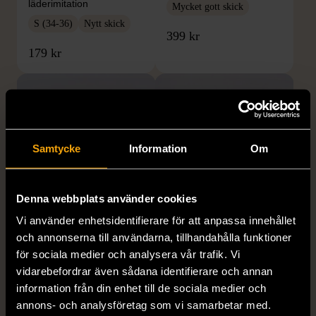
läderimitation
Mycket gott skick
S (34-36)
Nytt skick
399 kr
179 kr
Samtycke
Information
Om
Denna webbplats använder cookies
1/5
1/5
Vi använder enhetsidentifierare för att anpassa innehållet
KUMKUM
OKÄNT MÄRKE
och annonserna till användarna, tillhandahålla funktioner
KumKum Ring i
Armband med färgglada
för sociala medier och analysera vår trafik. Vi
sterlingsilver med svarta
kulor
vidarebefordrar även sådana identifierare och annan
stenar
Gott skick
information från din enhet till de sociala medier och
Gott skick
annons- och analysföretag som vi samarbetar med.
69 kr