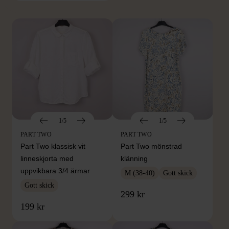
1/5
1/5
PART TWO
PART TWO
Part Two klassisk vit
Part Two mönstrad
linneskjorta med
klänning
uppvikbara 3/4 ärmar
M (38-40)
Gott skick
Gott skick
299 kr
199 kr