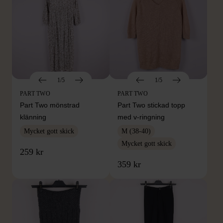
1/5
1/5
PART TWO
PART TWO
Part Two mönstrad
Part Two stickad topp
klänning
med v-ringning
Mycket gott skick
M (38-40)
Mycket gott skick
259 kr
359 kr