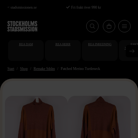
Hoppa
< stadsmissionen.se
Fri frakt över 990 kr
till
huvudinnehåll
REA DAM
REA HERR
REA INREDNING
FAKT
STUDENT
AT
Start
Shop
Remake Sthlm
Patched Merino Turtleneck