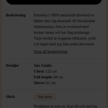
Beskrivning
Polotröja i 100% merinoull tillverkad av
kläder eller tyg donerade till Stockholms
Stadsmission. Den är oversized med
kortare ärmar och har hög polokrage.
Varje modell är noggrant tillskuren, sydd
och lagad med tyg från andra återvunna
produkter.
Visa all beskrivning
Turtleneck made from 100% merino wool,
Detaljer
Size Guide:
crafted using garments and fabric donated
Chest:
122 cm
to Stockholms Stadsmission. It is
Full length:
68 cm
oversized with shorter sleeves, and has a
Sleeve:
61 cm
high turtleneck. Each piece is carefully
cut, sewn, and repaired with fabric from
Skick
Nytt skick
other recycled products.
Produkten är som ny. Kan till och med ha