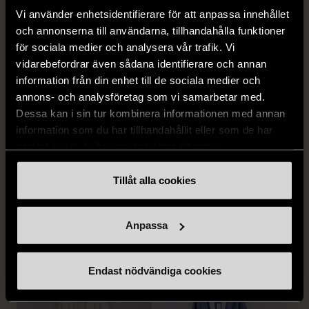
890 kr
890 kr
Vi använder enhetsidentifierare för att anpassa innehållet
och annonserna till användarna, tillhandahålla funktioner
för sociala medier och analysera vår trafik. Vi
vidarebefordrar även sådana identifierare och annan
information från din enhet till de sociala medier och
annons- och analysföretag som vi samarbetar med.
Dessa kan i sin tur kombinera informationen med annan
information som du har tillhandahållit eller som de har
samlat in när du har använt deras tjänster.
1/5
1/5
Tillåt alla cookies
Remake - tunn rock i
Remake - tunn rock i
linne
linne
Nytt skick
Nytt skick
Anpassa
890 kr
890 kr
Endast nödvändiga cookies