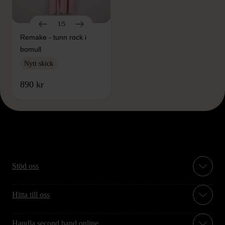
1/5
Remake - tunn rock i
bomull
Nytt skick
890 kr
Stöd oss
Hitta till oss
Handla second hand online