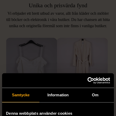
Unika och prisvärda fynd
Vi erbjuder ett brett utbud av varor, allt från kläder och möbler
LIKNANDE PRODUKTER
till böcker och elektronik i våra butiker. Du har chansen att hitta
unika och originella föremål som inte finns i vanliga butiker.
Hitta produkter som påminner om denna
1/5
1/5
Samtycke
Information
Om
Vit topp med
Remake - tunn rock i
spetsdetaljer
linne
Nytt skick
Nytt skick
Denna webbplats använder cookies