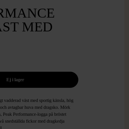
RMANCE
ST MED
gt vadderad väst med sportig känsla, hög
 och avtagbar huva med dragsko. Mörk
n, Peak Performance-logga på bröstet
vå snedställda fickor med dragkedja
ll.