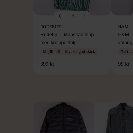
1/5
RODEBJER
H&M
Rodebjer - Mönstrad topp
H&M - 
med knappdetalj
volang
M (38-40)
Mycket gott skick
XS (32
399 kr
99 kr
FR