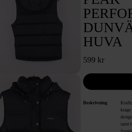
PERFO
DUNVÄ
HUVA
599 kr
Beskrivning
Krafti
krage
desig
samt t
framti