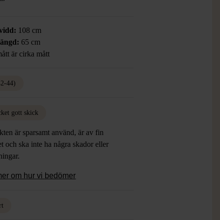
vidd:
108 cm
längd:
65 cm
ått är cirka mått
42-44)
ket gott skick
ten är sparsamt använd, är av fin
et och ska inte ha några skador eller
tningar.
mer om hur vi bedömer
rt