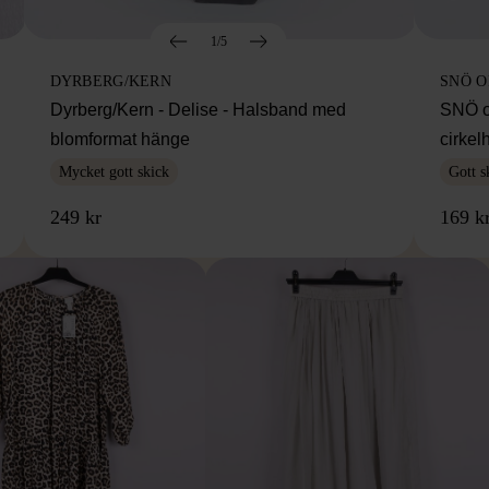
1/5
DYRBERG/KERN
SNÖ 
Dyrberg/Kern - Delise - Halsband med
SNÖ o
blomformat hänge
cirke
Mycket gott skick
Gott s
249 kr
169 k