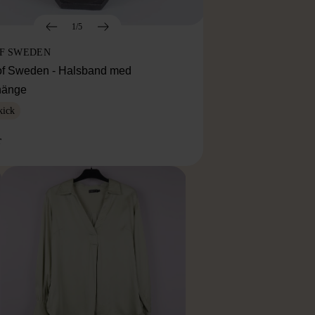
1/5
OF SWEDEN
f Sweden - Halsband med
lhänge
kick
r