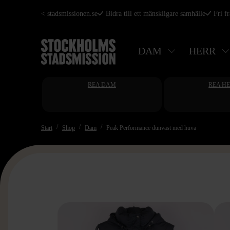
Hoppa
< stadsmissionen.se
Bidra till ett mänskligare samhälle
Fri f
till
huvudinnehåll
DAM
HERR
REA DAM
REA H
Start
Shop
Dam
Peak Performance dunväst med huva