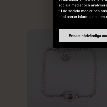
L
eller annat 
sociala medier och analysera 
till de sociala medier och a
med annan information som du 
Endast nödvändiga co