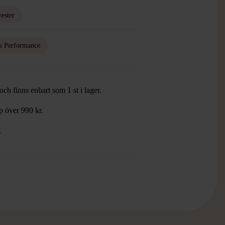
yester
k Performance
ch finns enbart som 1 st i lager.
öp över 990 kr.
.