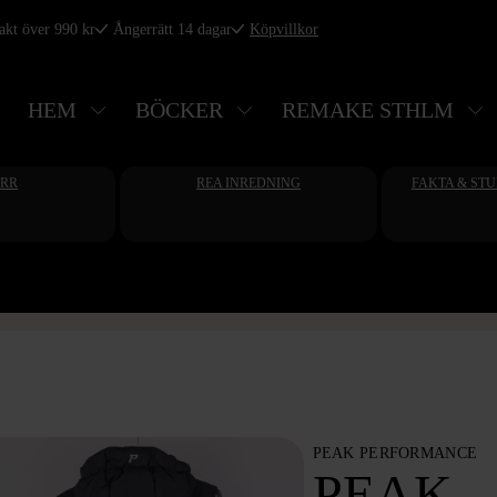
rakt över 990 kr
Ångerrätt 14 dagar
Köpvillkor
HEM
BÖCKER
REMAKE STHLM
ERR
REA INREDNING
FAKTA & ST
PEAK PERFORMANCE
PEAK