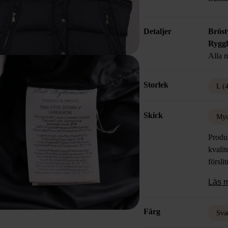
Detaljer
Bröst
Rygg
Alla m
Storlek
L (
Skick
Myc
Produk
kvalit
försli
Läs 
Färg
Sva