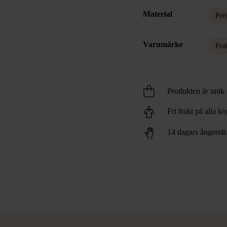
Material
Pol
Varumärke
Pea
Produkten är unik o
Fri frakt på alla k
14 dagars ångerrät