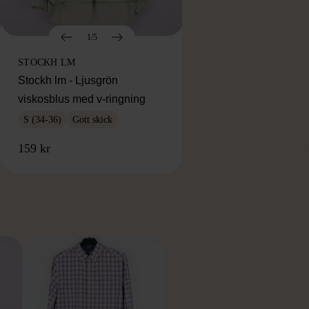
1/5
STOCKH LM
Stockh lm - Ljusgrön
viskosblus med v-ringning
S (34-36)
Gott skick
159 kr
RKE