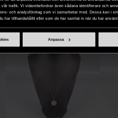
IKNANDE PRODUKT
sätt.
vår trafik. Vi vidarebefordrar även sådana identifierare och anna
nnons- och analysföretag som vi samarbetar med. Dessa kan i sin
Hitta produkter som påminner om denna
har tillhandahållit eller som de har samlat in när du har använt 
okies
Anpassa