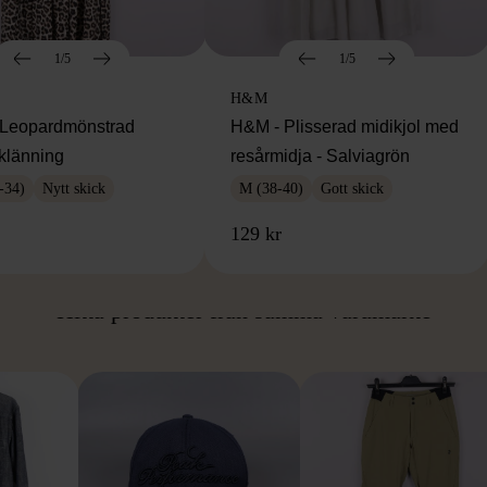
1/5
1/5
H&M
Leopardmönstrad
H&M - Plisserad midikjol med
klänning
resårmidja - Salviagrön
-34)
Nytt skick
M (38-40)
Gott skick
129 kr
ÅN SAMMA VARUMÄ
Hitta produkter från samma varumärke