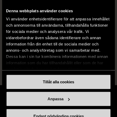
Varumärke
Okänt märke
Denna webbplats använder cookies
Vi använder enhetsidentifierare för att anpassa innehållet
och annonserna till användarna, tillhandahålla funktioner
Produkten är unik och finns enbart som 1 st i lager.
för sociala medier och analysera vår trafik. Vi
vidarebefordrar även sådana identifierare och annan
Fri frakt på alla köp över 990 kr.
information från din enhet till de sociala medier och
14 dagars ångerrät.
annons- och analysföretag som vi samarbetar med.
Dessa kan i sin tur kombinera informationen med annan
information som du har tillhandahållit eller som de har
samlat in när du har använt deras tjänster.
Tillåt alla cookies
Anpassa
Stöd oss
Endast nödvändiga cookies