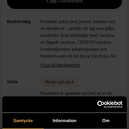
Beskrivning
Komplett paket med pennor, markers och
ett skissblock – perfekt för dig som gillar
kreativitet. Setet innehåller bred variation
av färgade markers, CD/DVD-markers,
överheadpennor, kulspetspennor och
fineliners samt ett A6 block från Reno Art
för skiss och anteckningar. Här får du ett
Visa all beskrivning
brett urval av verktyg samlat för både
anteckningar och konstnärliga projekt.
Skick
Mycket gott skick
Produkten är sparsamt använd, är av fin
kvalitet och ska inte ha några skador eller
förslitningar.
Läs mer om hur vi bedömer
Samtycke
Information
Om