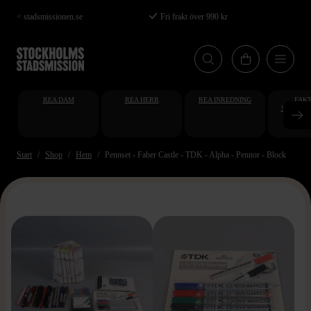
Hoppa
< stadsmissionen.se
Fri frakt över 990 kr
till
huvudinnehåll
REA DAM
REA HERR
REA INREDNING
FAKT
STUDENT
AT
Start
Shop
Hem
Pennset - Faber Castle - TDK - Alpha - Pennor - Block