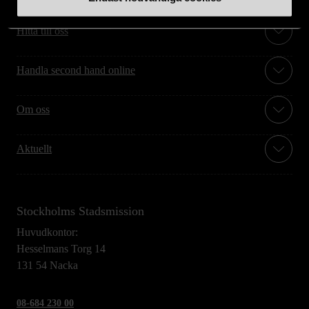
Hitta till oss
Handla second hand online
Om oss
Aktuellt
Stockholms Stadsmission
Huvudkontor:
Hesselmans Torg 14
131 54 Nacka
08-684 230 00