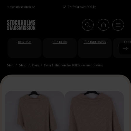
Hoppa
< stadsmissionen.se
Fri frakt över 990 kr
till
huvudinnehåll
REA DAM
REA HERR
REA INREDNING
FAKT
STUDENT
AT
Start
Shop
Dam
Peter Hahn poncho 100% kashmir onesize