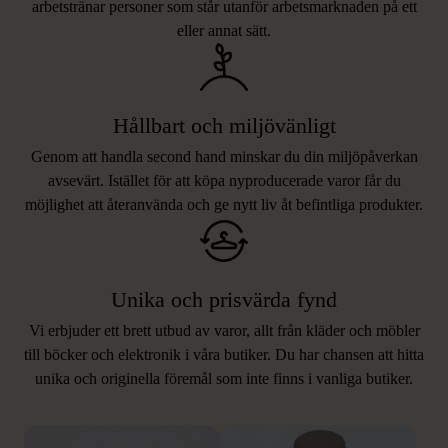
arbetstränar personer som står utanför arbetsmarknaden på ett
eller annat sätt.
Hållbart och miljövänligt
Genom att handla second hand minskar du din miljöpåverkan
avsevärt. Istället för att köpa nyproducerade varor får du
möjlighet att återanvända och ge nytt liv åt befintliga produkter.
Unika och prisvärda fynd
Vi erbjuder ett brett utbud av varor, allt från kläder och möbler
LIKNANDE PRODUKTER
till böcker och elektronik i våra butiker. Du har chansen att hitta
unika och originella föremål som inte finns i vanliga butiker.
Hitta produkter som påminner om denna