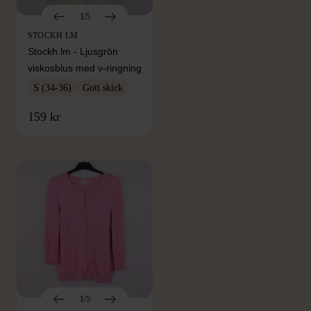
1/5
STOCKH LM
Stockh lm - Ljusgrön
viskosblus med v-ringning
S (34-36)
Gott skick
FRÅN SAMMA VARUMÄRKE
159 kr
Hitta produkter från samma varumärke
1/5