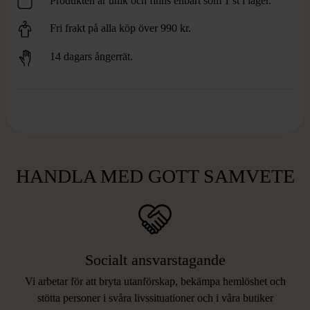
Produkten är unik och finns enbart som 1 st i lager.
Fri frakt på alla köp över 990 kr.
14 dagars ångerrät.
HANDLA MED GOTT SAMVETE
Socialt ansvarstagande
Vi arbetar för att bryta utanförskap, bekämpa hemlöshet och
stötta personer i svåra livssituationer och i våra butiker