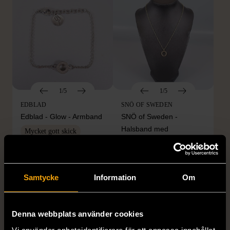
1/5
1/5
EDBLAD
SNÖ OF SWEDEN
Edblad - Glow - Armband
SNÖ of Sweden -
Halsband med
Mycket gott skick
cirkelhänge
129 kr
Gott skick
169 kr
Samtycke
Information
Om
Denna webbplats använder cookies
Vi använder enhetsidentifierare för att anpassa innehållet