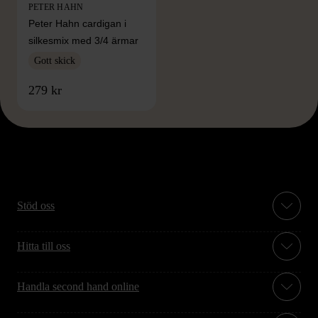
PETER HAHN
Peter Hahn cardigan i
silkesmix med 3/4 ärmar
Gott skick
279 kr
Stöd oss
Hitta till oss
Handla second hand online