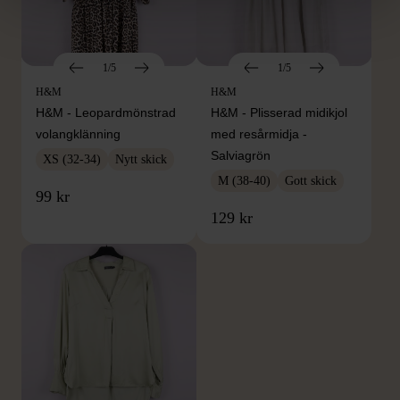
1/5
1/5
H&M
H&M
H&M - Leopardmönstrad
H&M - Plisserad midikjol
volangklänning
med resårmidja -
Salviagrön
XS (32-34)
Nytt skick
M (38-40)
Gott skick
99 kr
129 kr