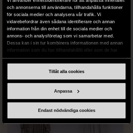
och annonserna till användarna, tillhandahålla funktioner
för sociala medier och analysera vår trafik. Vi
vidarebefordrar även sådana identifierare och annan
information från din enhet till de sociala medier och
annons- och analysföretag som vi samarbetar med.
1/5
1/5
Dessa kan i sin tur kombinera informationen med annan
DYRBERG/KERN
RODEBJER
information som du har tillhandahållit eller som de har
Dyrberg/Kern - Delise -
Rodebjer - Mönstrad topp
samlat in när du har använt deras tjänster.
Halsband med
med knappdetalj
blomformat hänge
M (38-40)
Tillåt alla cookies
Mycket gott skick
Mycket gott skick
249 kr
399 kr
Anpassa
Endast nödvändiga cookies