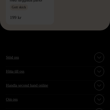
med färgglada pärlor
Gott skick
199 kr
Stöd oss
Hitta till oss
Handla second hand online
Om oss