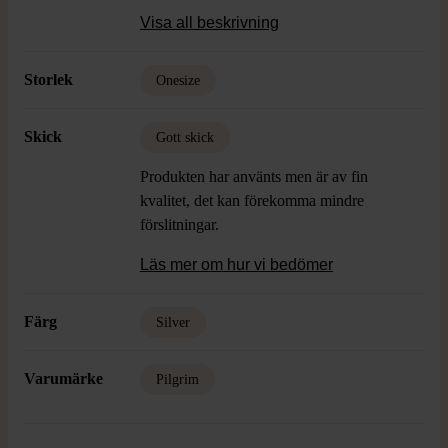
vardags och fest. Perfekt accessoar för dig
Visa all beskrivning
som gillar unika detaljer och vill sätta en
personlig prägel på din stil.
Storlek
Onesize
Skick
Gott skick
Produkten har använts men är av fin
kvalitet, det kan förekomma mindre
förslitningar.
Läs mer om hur vi bedömer
Färg
Silver
Varumärke
Pilgrim