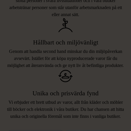
stötta personer i svåra livssituationer och i våra butiker
arbetstränar personer som står utanför arbetsmarknaden på ett
eller annat sätt.
Hållbart och miljövänligt
Genom att handla second hand minskar du din miljöpåverkan
avsevärt. Istället för att köpa nyproducerade varor får du
möjlighet att återanvända och ge nytt liv åt befintliga produkter.
Unika och prisvärda fynd
Vi erbjuder ett brett utbud av varor, allt från kläder och möbler
LIKNANDE PRODUKTER
till böcker och elektronik i våra butiker. Du har chansen att hitta
unika och originella föremål som inte finns i vanliga butiker.
Hitta produkter som påminner om denna