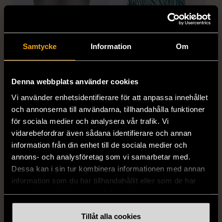
Samtycke
Information
Om
1/5
1/5
Denna webbplats använder cookies
SNÖ OF SWEDEN
RODEBJER
SNÖ of Sweden -
Rodebjer - Mönstrad topp
Vi använder enhetsidentifierare för att anpassa innehållet
Halsband med
med knappdetalj
och annonserna till användarna, tillhandahålla funktioner
cirkelhänge
för sociala medier och analysera vår trafik. Vi
M (38-40)
vidarebefordrar även sådana identifierare och annan
Gott skick
Mycket gott skick
information från din enhet till de sociala medier och
169 kr
399 kr
annons- och analysföretag som vi samarbetar med.
Dessa kan i sin tur kombinera informationen med annan
information som du har tillhandahållit eller som de har
samlat in när du har använt deras tjänster.
Tillåt alla cookies