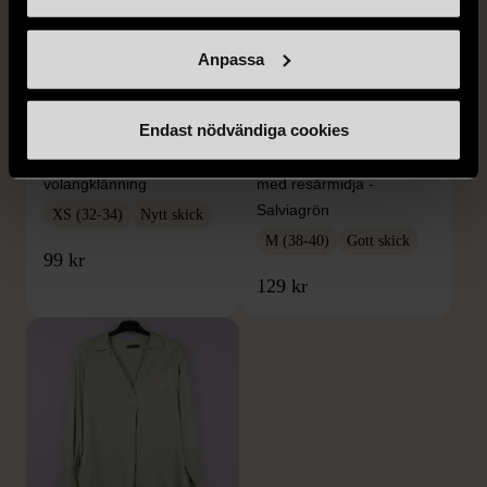
Anpassa
1/5
1/5
Endast nödvändiga cookies
H&M
H&M
H&M - Leopardmönstrad
H&M - Plisserad midikjol
volangklänning
med resårmidja -
Salviagrön
XS (32-34)
Nytt skick
M (38-40)
Gott skick
99 kr
129 kr