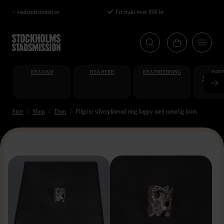
Hoppa
< stadsmissionen.se
Fri frakt över 990 kr
till
huvudinnehåll
REA DAM
REA HERR
REA INREDNING
FAKT
STUDENT
AT
Start
Shop
Dam
Pilgrim silverpläterad ring happy med naturlig form