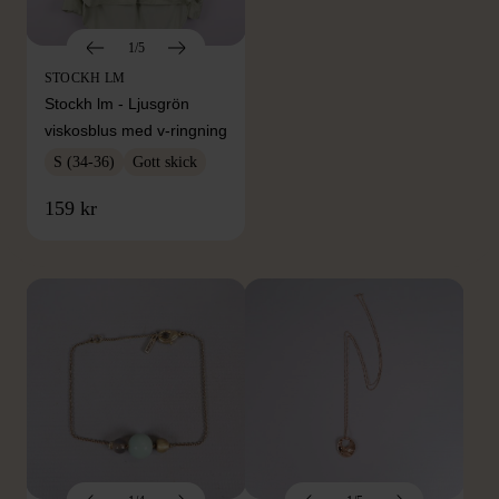
1/5
STOCKH LM
Stockh lm - Ljusgrön
viskosblus med v-ringning
S (34-36)
Gott skick
FRÅN SAMMA VARUMÄRKE
159 kr
Hitta produkter från samma varumärke