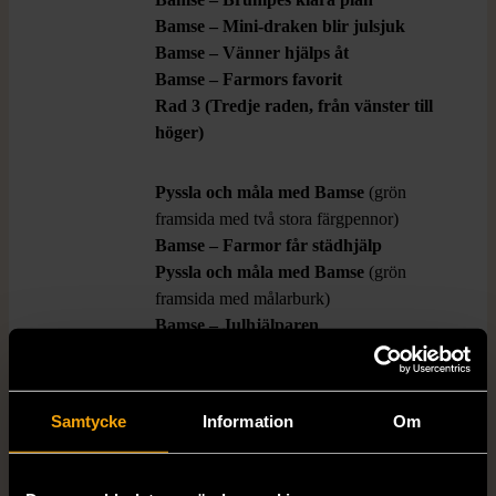
Bamse – Mini-draken blir julsjuk
Bamse – Vänner hjälps åt
Bamse – Farmors favorit
Rad 3 (Tredje raden, från vänster till
höger)
Pyssla och måla med Bamse
(grön
framsida med två stora färgpennor)
Bamse – Farmor får städhjälp
Pyssla och måla med Bamse
(grön
framsida med målarburk)
Bamse – Julhjälparen
Rad 4 (Nedersta raden)
Bamse – Knocke och Smocke blir
Samtycke
Information
Om
rädda