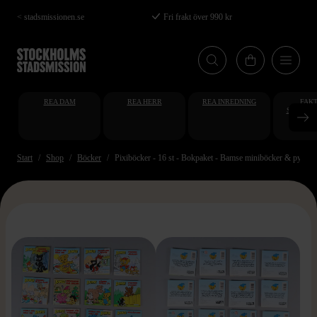
Hoppa
< stadsmissionen.se
Fri frakt över 990 kr
till
huvudinnehåll
REA DAM
REA HERR
REA INREDNING
FAKT
STUDENT
AT
Start
Shop
Böcker
Pixiböcker - 16 st - Bokpaket - Bamse miniböcker & pyssel
>