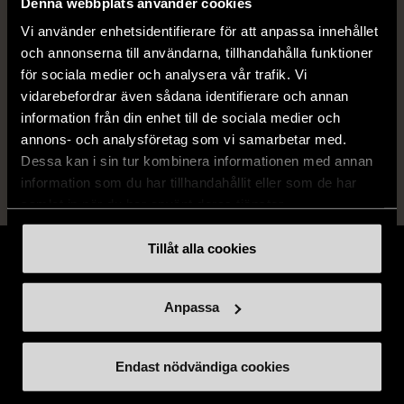
Denna webbplats använder cookies
Skick
Mycket gott skick
Vi använder enhetsidentifierare för att anpassa innehållet
Produkten är sparsamt använd, är av fin
och annonserna till användarna, tillhandahålla funktioner
kvalitet och ska inte ha några skador eller
för sociala medier och analysera vår trafik. Vi
förslitningar.
vidarebefordrar även sådana identifierare och annan
information från din enhet till de sociala medier och
Läs mer om hur vi bedömer
annons- och analysföretag som vi samarbetar med.
Dessa kan i sin tur kombinera informationen med annan
information som du har tillhandahållit eller som de har
samlat in när du har använt deras tjänster.
Tillåt alla cookies
Anpassa
Stöd oss
Endast nödvändiga cookies
Hitta till oss