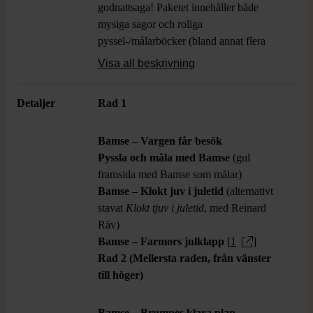
godnattsaga! Paketet innehåller både
mysiga sagor och roliga
pyssel-/målarböcker (bland annat flera
böcker med jultema).
Visa all beskrivning
Detaljer
Rad 1
Bamse – Vargen får besök
Pyssla och måla med Bamse
(gul
framsida med Bamse som målar)
Bamse – Klokt juv i juletid
(alternativt
stavat
Klokt tjuv i juletid
, med Reinard
Räv)
Bamse – Farmors julklapp
[
1
]
Rad 2 (Mellersta raden, från vänster
till höger)
Bamse – Brumpes klara plan