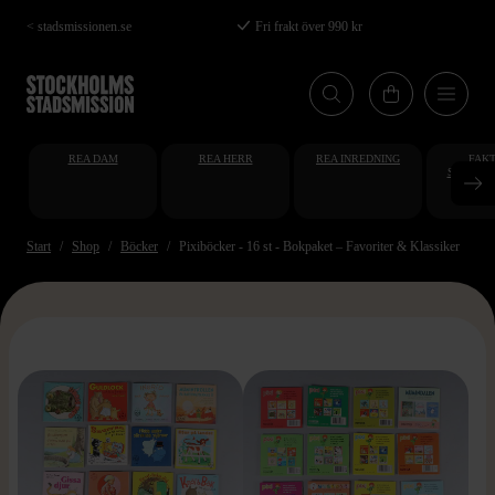
Hoppa
< stadsmissionen.se
Fri frakt över 990 kr
till
huvudinnehåll
REA DAM
REA HERR
REA INREDNING
FAKT
STUDENT
AT
Start
Shop
Böcker
Pixiböcker - 16 st - Bokpaket – Favoriter & Klassiker
>