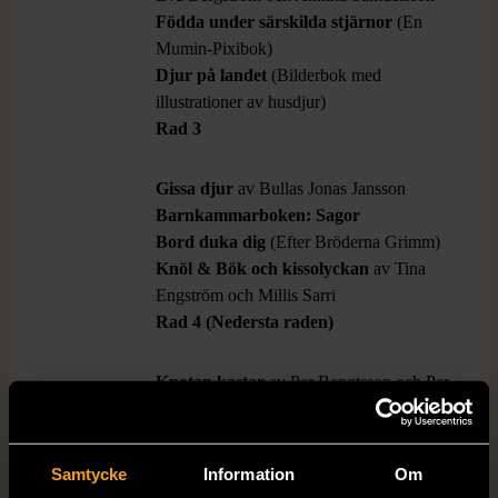
Födda under särskilda stjärnor
(En
Mumin-Pixibok)
Djur på landet
(Bilderbok med
illustrationer av husdjur)
Rad 3
Gissa djur
av Bullas Jonas Jansson
Barnkammarboken: Sagor
Bord duka dig
(Efter Bröderna Grimm)
Knöl & Bök och kissolyckan
av Tina
Engström och Millis Sarri
Rad 4 (Nedersta raden)
Knotan kastar
av Per Bengtsson och Per
Gustavsson
Min bok om tigrar
(Faktabok för de
minsta)
Samtycke
Information
Om
Lilla boken om stjärnor
av Filippa