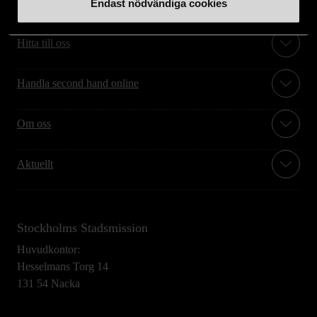
Stöd oss
Endast nödvändiga cookies
Hitta till oss
Handla second hand online
Om oss
Aktuellt
Stockholms Stadsmission
Huvudkontor:
Hesselmans Torg 14
131 54 Nacka