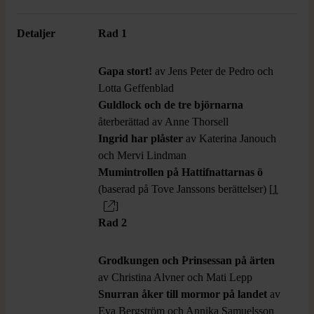
Detaljer
Rad 1
Gapa stort!
av Jens Peter de Pedro och
Lotta Geffenblad
Guldlock och de tre björnarna
återberättad av Anne Thorsell
Ingrid har plåster
av Katerina Janouch
och Mervi Lindman
Mumintrollen på Hattifnattarnas ö
(baserad på Tove Janssons berättelser) [
1
]
Rad 2
Grodkungen och Prinsessan på ärten
av Christina Alvner och Mati Lepp
Snurran åker till mormor på landet
av
Eva Bergström och Annika Samuelsson