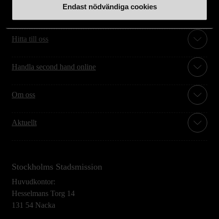
Endast nödvändiga cookies
Stöd oss
Hitta till oss
Handla second hand online
Om oss
Aktuellt
Stockholms Stadsmission
Huvudkontor:
Hesselmans Torg 14
131 54 Nacka