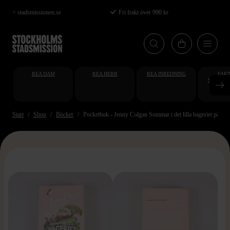
Hoppa
< stadsmissionen.se
Fri frakt över 990 kr
till
huvudinnehåll
REA DAM
REA HERR
REA INREDNING
FAKT
STUDENT
AT
Start
Shop
Böcker
Pocketbok - Jenny Colgan Sommar i det lilla bageriet på st
>