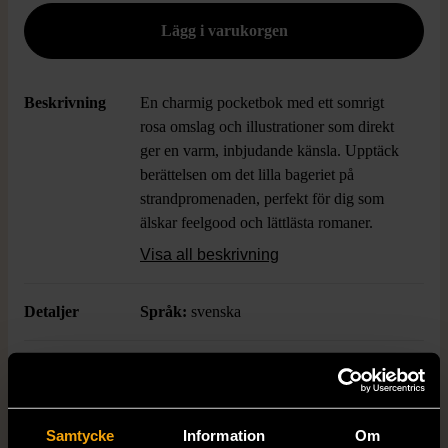
Beskrivning
En charmig pocketbok med ett somrigt
rosa omslag och illustrationer som direkt
ger en varm, inbjudande känsla. Upptäck
berättelsen om det lilla bageriet på
strandpromenaden, perfekt för dig som
älskar feelgood och lättlästa romaner.
Boken har en smidig storlek som är lätt att
Visa all beskrivning
ta med och den mjuka pärmen gör den
enkel att läsa var du än är.
Detaljer
Språk:
svenska
Boktitel
Sommar i det lilla bageriet på
strandpromenaden
Samtycke
Information
Om