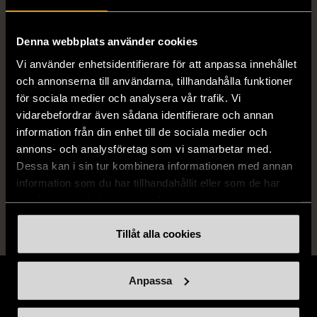
Författare
Jenny Colgan
Denna webbplats använder cookies
ISBN
978-91-7691-077-1
Vi använder enhetsidentifierare för att anpassa innehållet
och annonserna till användarna, tillhandahålla funktioner
Skick
Gott skick
för sociala medier och analysera vår trafik. Vi
Produkten har använts men är av fin
vidarebefordrar även sådana identifierare och annan
kvalitet, det kan förekomma mindre
information från din enhet till de sociala medier och
förslitningar.
annons- och analysföretag som vi samarbetar med.
Dessa kan i sin tur kombinera informationen med annan
Läs mer om hur vi bedömer
information som du har tillhandahållit eller som de har
samlat in när du har använt deras tjänster.
Tillåt alla cookies
Anpassa