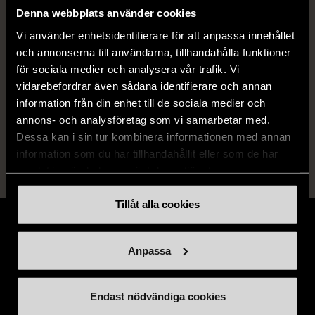
Denna webbplats använder cookies
Skick
Mycket gott skick
Vi använder enhetsidentifierare för att anpassa innehållet
och annonserna till användarna, tillhandahålla funktioner
Produkten är sparsamt använd, är av fin
för sociala medier och analysera vår trafik. Vi
kvalitet och ska inte ha några skador eller
vidarebefordrar även sådana identifierare och annan
förslitningar.
information från din enhet till de sociala medier och
Läs mer om hur vi bedömer
annons- och analysföretag som vi samarbetar med.
Dessa kan i sin tur kombinera informationen med annan
information som du har tillhandahållit eller som de har
samlat in när du har använt deras tjänster.
Tillåt alla cookies
Anpassa
Stöd oss
Endast nödvändiga cookies
Hitta till oss