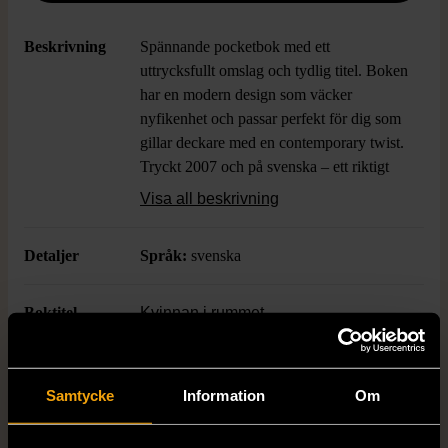
Beskrivning
Spännande pocketbok med ett
uttrycksfullt omslag och tydlig titel. Boken
har en modern design som väcker
nyfikenhet och passar perfekt för dig som
gillar deckare med en contemporary twist.
Tryckt 2007 och på svenska – ett riktigt
fynd för bokälskare som uppskattar
Visa all beskrivning
Nordic noir.
Detaljer
Språk:
svenska
Boktitel
Kvinnan i rummet
Författare
Jussi Adler-Olsen
Samtycke
Information
Om
ISBN
978-91-7429-317-3