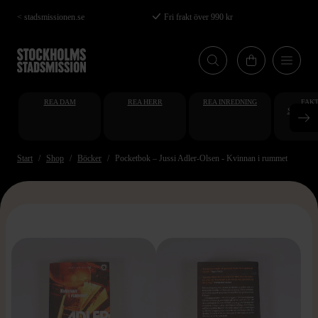
Hoppa
< stadsmissionen.se
Fri frakt över 990 kr
till
huvudinnehåll
REA DAM
REA HERR
REA INREDNING
FAKT
STUDENT
AT
Start
Shop
Böcker
Pocketbok – Jussi Adler-Olsen - Kvinnan i rummet
>