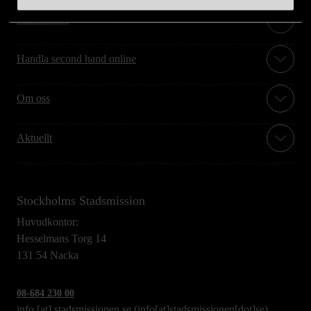
Hitta till oss
Handla second hand online
Om oss
Aktuellt
Stockholms Stadsmission
Huvudkontor:
Hesselmans Torg 14
131 54 Nacka
08-684 230 00
info
[at]
stadsmissionen.se
(info[at]stadsmissionen[dot]se)