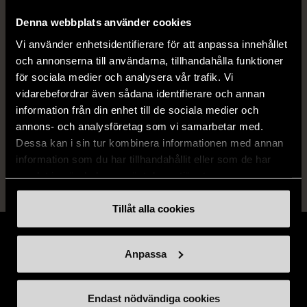
ISBN
978-91-46-23705-1
Denna webbplats använder cookies
Skick
Vi använder enhetsidentifierare för att anpassa innehållet
Gott skick
och annonserna till användarna, tillhandahålla funktioner
Produkten har använts men är av fin
för sociala medier och analysera vår trafik. Vi
kvalitet, det kan förekomma mindre
vidarebefordrar även sådana identifierare och annan
förslitningar.
information från din enhet till de sociala medier och
annons- och analysföretag som vi samarbetar med.
Läs mer om hur vi bedömer
Dessa kan i sin tur kombinera informationen med annan
information som du har tillhandahållit eller som de har
samlat in när du har använt deras tjänster.
Tillåt alla cookies
Anpassa
Stöd oss
Endast nödvändiga cookies