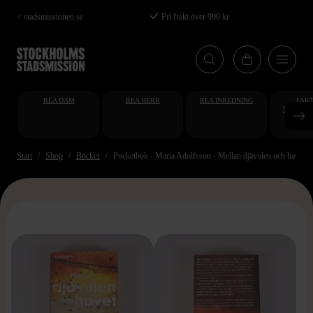
Hoppa
< stadsmissionen.se
Fri frakt över 990 kr
till
huvudinnehåll
REA DAM
REA HERR
REA INREDNING
FAKT
STUDENT
AT
Start
Shop
Böcker
Pocketbok - Maria Adolfsson - Mellan djävulen och havet
>