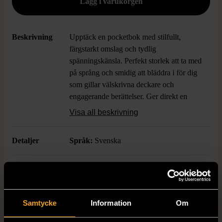
Beskrivning
Upptäck en pocketbok med stilfullt,
färgstarkt omslag och tydlig
spänningskänsla. Perfekt storlek att ta med
på språng och smidig att bläddra i för dig
som gillar välskrivna deckare och
engagerande berättelser. Ger direkt en
modern och inbjudande känsla – perfekt
Visa all beskrivning
läsning när du vill ha något extra.
Detaljer
Språk:
Svenska
Boktitel
Mellan djävulen och havet
Författare
Maria Adolfsson
Samtycke
Information
Om