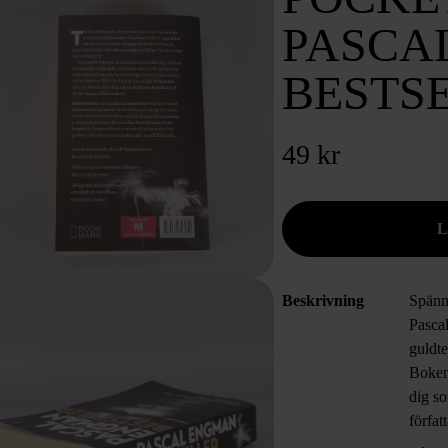
PASCA
BESTS
49 kr
Beskrivning
Spänn
Pasca
guldte
Boken 
dig s
förfa
stuk o