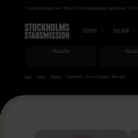
Hoppa
< stadsmissionen.se
Bidra till ett mänskligare samhälle
Fri f
till
huvudinnehåll
DAM
HERR
REA DAM
REA H
Start
Shop
Böcker
Pocketbok – Pascal Engman - Bestseller
>