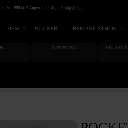
rakt över 990 kr
Ångerrätt 14 dagar
Köpvillkor
HEM
BÖCKER
REMAKE STHLM
ERR
REA INREDNING
FAKTA & ST
POCKE