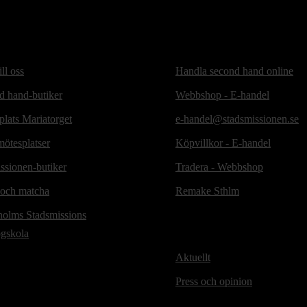
ill oss
Handla second hand online
d hand-butiker
Webbshop - E-handel
lats Mariatorget
e-handel@stadsmissionen.se
ötesplatser
Köpvillkor - E-handel
ssionen-butiker
Tradera - Webbshop
 och matcha
Remake Sthlm
holms Stadsmissions
ögskola
Aktuellt
Press och opinion