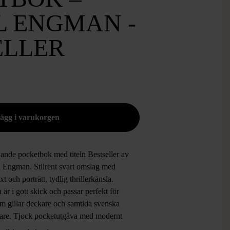
L ENGMAN -
ELLER
ande pocketbok med titeln Bestseller av
l Engman. Stilrent svart omslag med
xt och porträtt, tydlig thrillerkänsla.
är i gott skick och passar perfekt för
om gillar deckare och samtida svenska
ttare. Tjock pocketutgåva med modernt
ch väl synlig rygg, skapar direkt en