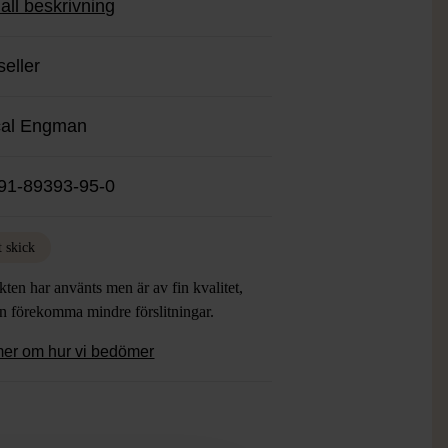
all beskrivning
isk känsla på bokhyllan.
seller
cal Engman
91-89393-95-0
t skick
ten har använts men är av fin kvalitet,
an förekomma mindre förslitningar.
mer om hur vi bedömer