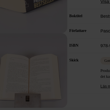
Visa 
dynam
Boktitel
Best
Författare
Pas
ISBN
978-
Skick
Got
Produk
det k
Läs 