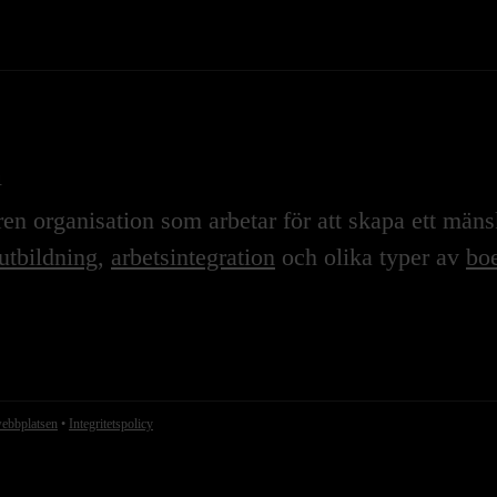
n
n organisation som arbetar för att skapa ett mänskl
utbildning
,
arbetsintegration
och olika typer av
boe
webbplatsen
•
Integritetspolicy