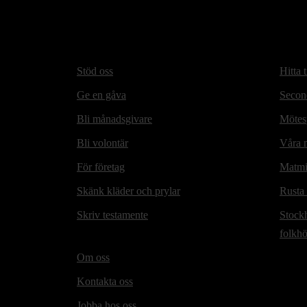
Stöd oss
Hitta t
Ge en gåva
Secon
Bli månadsgivare
Mötesp
Bli volontär
Våra m
För företag
Matmi
Skänk kläder och prylar
Rusta
Skriv testamente
Stock
folkh
Om oss
Kontakta oss
Jobba hos oss