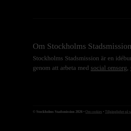
Om Stockholms Stadsmissio
Stockholms Stadsmission är en idébure
genom att arbeta med
social omsorg
,
© Stockholms Stadsmission 2026
•
Om cookies
•
Tillgänglighet på 