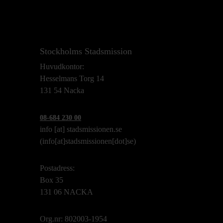
Stockholms Stadsmission
Huvudkontor:
Hesselmans Torg 14
131 54 Nacka
08-684 230 00
info
[at]
stadsmissionen.se
(info[at]stadsmissionen[dot]se)
Postadress:
Box 35
131 06 NACKA
Org.nr: 802003-1954