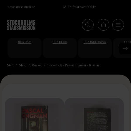
Hoppa
< stadsmissionen.se
Fri frakt över 990 kr
till
huvudinnehåll
REA DAM
REA HERR
REA INREDNING
FAKT
STUDENT
AT
Start
Shop
Böcker
Pocketbok - Pascal Engman - Klanen
>