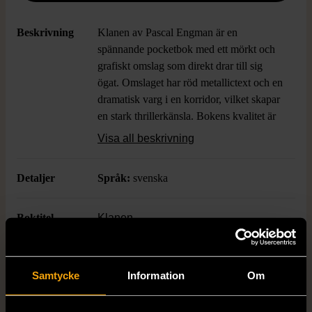
Beskrivning
Klanen av Pascal Engman är en
spännande pocketbok med ett mörkt och
grafiskt omslag som direkt drar till sig
ögat. Omslaget har röd metallictext och en
dramatisk varg i en korridor, vilket skapar
en stark thrillerkänsla. Bokens kvalitet är
mycket god, pärmen och sidorna ser
Visa all beskrivning
välbevarade ut och formatet är perfekt för
dig som gillar modern svensk krim med ett
Detaljer
Språk:
svenska
djup.
Boktitel
Klanen
Författare
Pascal Engman
Samtycke
Information
Om
ISBN
978-91-89928-14-5