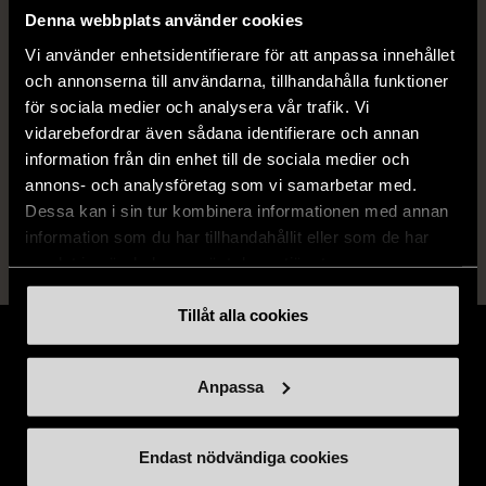
Denna webbplats använder cookies
Skick
Mycket gott skick
Vi använder enhetsidentifierare för att anpassa innehållet
och annonserna till användarna, tillhandahålla funktioner
Produkten är sparsamt använd, är av fin
för sociala medier och analysera vår trafik. Vi
kvalitet och ska inte ha några skador eller
vidarebefordrar även sådana identifierare och annan
förslitningar.
information från din enhet till de sociala medier och
Läs mer om hur vi bedömer
annons- och analysföretag som vi samarbetar med.
Dessa kan i sin tur kombinera informationen med annan
information som du har tillhandahållit eller som de har
samlat in när du har använt deras tjänster.
Tillåt alla cookies
Anpassa
Stöd oss
Endast nödvändiga cookies
Hitta till oss