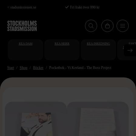
Hoppa
< stadsmissionen.se
Fri frakt över 990 kr
till
huvudinnehåll
REA DAM
REA HERR
REA INREDNING
FAKT
STUDENT
AT
Start
Shop
Böcker
Pocketbok - Vi Keeland - The Boss Project
>