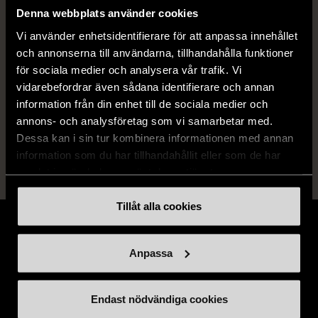
Denna webbplats använder cookies
Skick
Mycket gott skick
Vi använder enhetsidentifierare för att anpassa innehållet
och annonserna till användarna, tillhandahålla funktioner
Produkten är sparsamt använd, är av fin
för sociala medier och analysera vår trafik. Vi
kvalitet och ska inte ha några skador eller
vidarebefordrar även sådana identifierare och annan
förslitningar.
information från din enhet till de sociala medier och
Läs mer om hur vi bedömer
annons- och analysföretag som vi samarbetar med.
Dessa kan i sin tur kombinera informationen med annan
information som du har tillhandahållit eller som de har
samlat in när du har använt deras tjänster.
Tillåt alla cookies
Anpassa
Stöd oss
Endast nödvändiga cookies
Hitta till oss