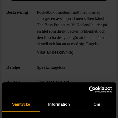
Beskrivning
Pocketbok i modernt snitt med omslag
som ger en avslappnad men stilren känsla.
The Boss Project av Vi Keeland bjuder på
en titel som direkt väcker nyfikenhet, och
den fräscha designen gör att boken känns
aktuell och lätt att ta med sig. Engelsk
text, perfekt för dig som gillar feelgood
Visa all beskrivning
eller romantiska berättelser med edge.
Detaljer
Språk:
Engelska
Boktitel
The Boss Project
Författare
VI KEELAND
Samtycke
Information
Om
ISBN
978-1-951045-73-9