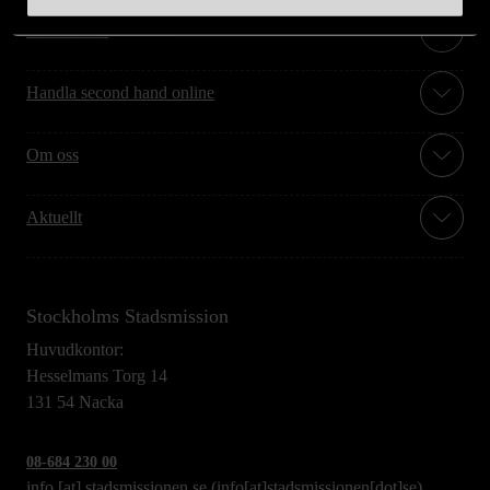
Hitta till oss
Handla second hand online
Om oss
Aktuellt
Stockholms Stadsmission
Huvudkontor:
Hesselmans Torg 14
131 54 Nacka
08-684 230 00
info
[at]
stadsmissionen.se
(info[at]stadsmissionen[dot]se)