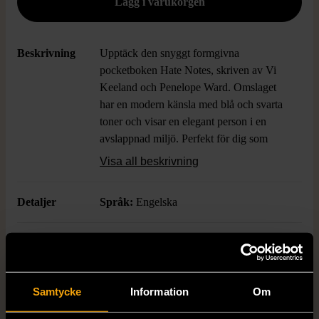
Beskrivning
Upptäck den snyggt formgivna
pocketboken Hate Notes, skriven av Vi
Keeland och Penelope Ward. Omslaget
har en modern känsla med blå och svarta
toner och visar en elegant person i en
avslappnad miljö. Perfekt för dig som
gillar samtida romaner med en touch av
Visa all beskrivning
humor och relationsdrama. Mjukt omslag
och lätt att ta med på resan eller i väskan.
Detaljer
Språk:
Engelska
Boktitel
Hate Notes
Författare
VI KEELAND & Penelope Ward
Samtycke
Information
Om