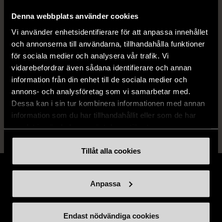
ISBN
978-1503904484
Denna webbplats använder cookies
Skick
Vi använder enhetsidentifierare för att anpassa innehållet
Mycket gott skick
och annonserna till användarna, tillhandahålla funktioner
Produkten är sparsamt använd, är av fin
för sociala medier och analysera vår trafik. Vi
kvalitet och ska inte ha några skador eller
vidarebefordrar även sådana identifierare och annan
förslitningar.
information från din enhet till de sociala medier och
annons- och analysföretag som vi samarbetar med.
Läs mer om hur vi bedömer
Dessa kan i sin tur kombinera informationen med annan
information som du har tillhandahållit eller som de har
samlat in när du har använt deras tjänster.
Tillåt alla cookies
Anpassa
Stöd oss
Endast nödvändiga cookies