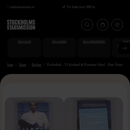
Hoppa
< stadsmissionen.se
Fri frakt över 990 kr
till
huvudinnehåll
REA DAM
REA HERR
REA INREDNING
FAKT
STUDENT
AT
Start
Shop
Böcker
Pocketbok - Vi Keeland & Penelope Ward - Hate Notes
>