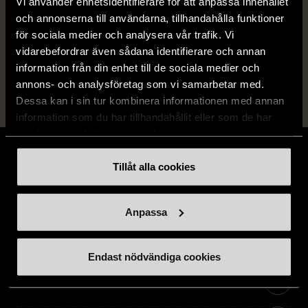
Vi använder enhetsidentifierare för att anpassa innehållet
kvalitet och ska inte ha några skador eller
och annonserna till användarna, tillhandahålla funktioner
förslitningar.
för sociala medier och analysera vår trafik. Vi
Läs mer om hur vi bedömer
vidarebefordrar även sådana identifierare och annan
information från din enhet till de sociala medier och
annons- och analysföretag som vi samarbetar med.
Dessa kan i sin tur kombinera informationen med annan
information som du har tillhandahållit eller som de har
samlat in när du har använt deras tjänster.
Tillåt alla cookies
Stöd oss
Anpassa
Hitta till oss
Endast nödvändiga cookies
Handla second hand online