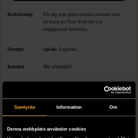
Beskrivning
För dig som gillar samtida romaner med
en touch av New York-stil och
engagerande berättelse.
Detaljer
Språk:
Engelska
Boktitel
We shouldn't
Författare
Vi Keeland
ISBN
9781731139269
Samtycke
Information
Om
Skick
Mycket gott skick
Denna webbplats använder cookies
Produkten är sparsamt använd, är av fin