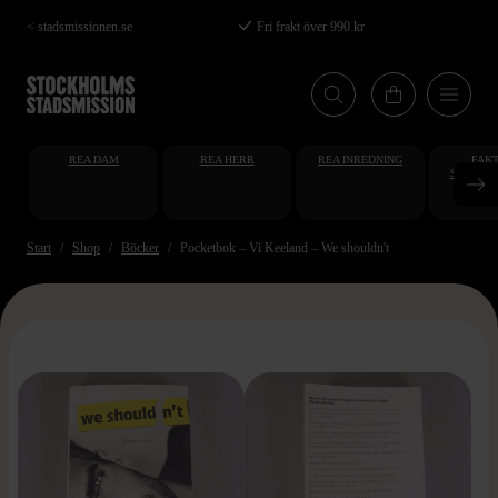
Hoppa
< stadsmissionen.se
Fri frakt över 990 kr
till
huvudinnehåll
REA DAM
REA HERR
REA INREDNING
FAKT
STUDENT
AT
Start
Shop
Böcker
Pocketbok – Vi Keeland – We shouldn't
>