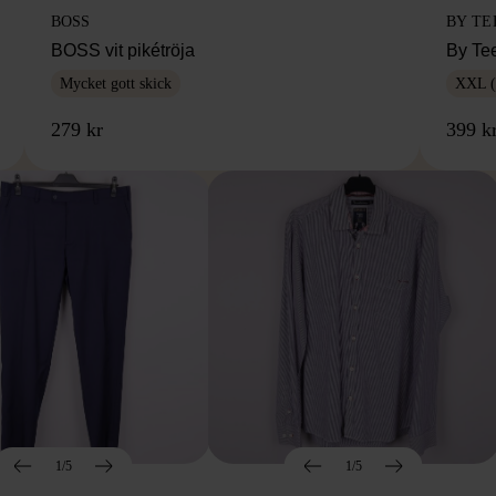
BOSS
BY TE
BOSS vit pikétröja
By Te
Mycket gott skick
XXL (
279 kr
399 k
1/5
1/5