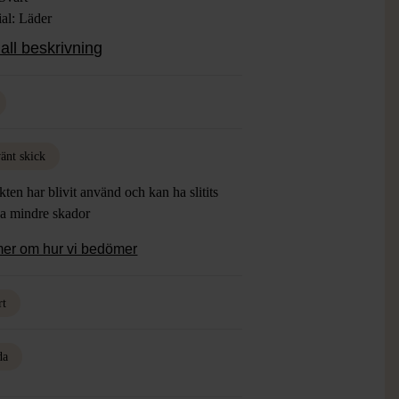
ial: Läder
: Använt skick
all beskrivning
änt skick
ten har blivit använd och kan ha slitits
ha mindre skador
mer om hur vi bedömer
rt
da