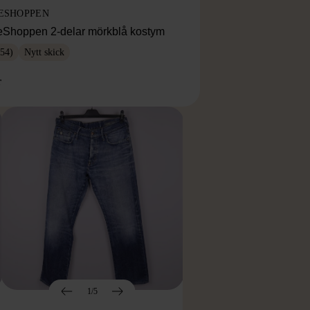
ESHOPPEN
eShoppen 2-delar mörkblå kostym
54)
Nytt skick
r
1/5