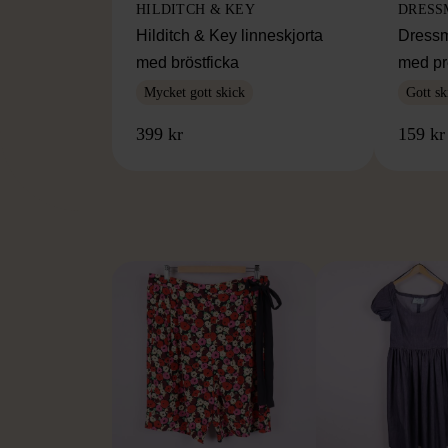
HILDITCH & KEY
DRESS
Hilditch & Key linneskjorta
Dressm
med bröstficka
med pr
Mycket gott skick
Gott sk
399 kr
159 kr
FR