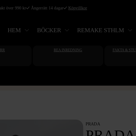
rakt över 990 kr
Ångerrätt 14 dagar
Köpvillkor
HEM
BÖCKER
REMAKE STHLM
ERR
REA INREDNING
FAKTA & ST
PRADA
PRADA 