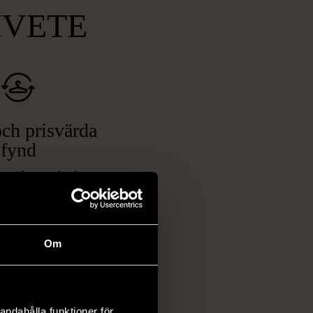
MVETE
ch prisvärda
fynd
 ett brett utbud av
rån kläder och möbler
och elektronik i våra
har chansen att hitta
Om
iginella föremål som
 i vanliga butiker.
ER
andahålla funktioner för