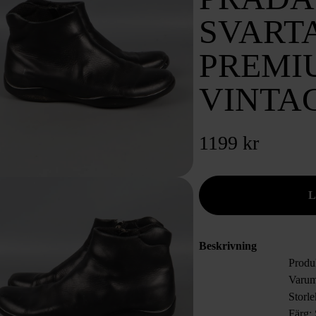
SVARTA
PREMI
VINTA
1199 kr
Beskrivning
Produ
Varum
Storle
Färg: 