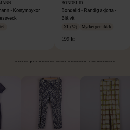
MANN
BONDELID
ann - Kostymbyxor
Bondelid - Randig skjorta -
essveck
Blå vit
ick
XL (52)
Mycket gott skick
199 kr
ÅN SAMMA VARUMÄ
Hitta produkter från samma varumärke