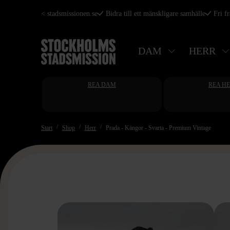
Hoppa
< stadsmissionen.se
Bidra till ett mänskligare samhälle
Fri f
till
huvudinnehåll
DAM
HERR
REA DAM
REA H
Start
Shop
Herr
Prada - Kängor - Svarta - Premium Vintage