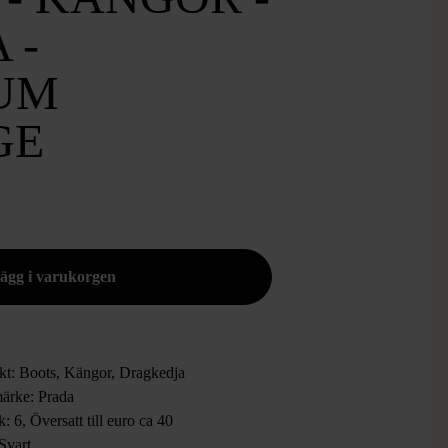
 -
UM
GE
kt: Boots, Kängor, Dragkedja
ärke: Prada
k: 6, Översatt till euro ca 40
Svart