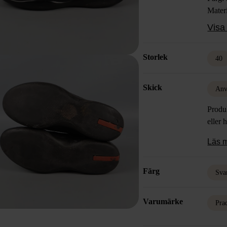
Mater
Skick
Visa 
Storlek
40
Skick
Anv
Produk
eller 
Läs 
Färg
Sva
Varumärke
Pra