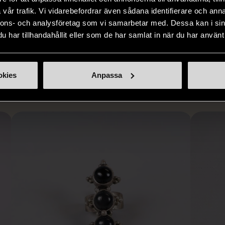
er i svåra
avsevärt. Istället för att köpa
till böcker 
vår trafik. Vi vidarebefordrar även sådana identifierare och anna
i våra butiker
nyproducerade varor får du
butiker. Du 
nnons- och analysföretag som vi samarbetar med. Dessa kan i sin
ner som står
möjlighet att återanvända och ge
unika och or
har tillhandahållit eller som de har samlat in när du har använt 
naden på ett
nytt liv åt befintliga produkter.
inte finns
IKNANDE PRODUKT
sätt.
okies
Anpassa
Hitta produkter som påminner om denna