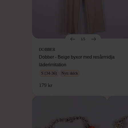
1/5
DOBBER
Dobber - Beige byxor med resårmidja
läderimitation
S (34-36)
Nytt skick
179 kr