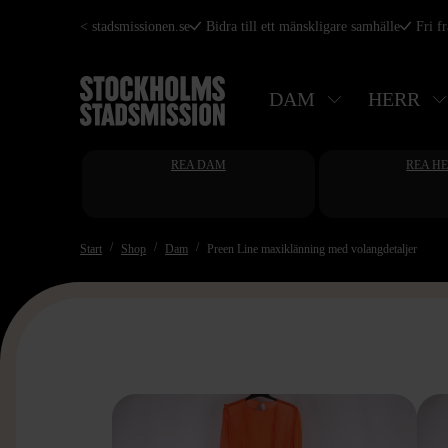
Hoppa
< stadsmissionen.se
Bidra till ett mänskligare samhälle
Fri f
till
huvudinnehåll
DAM
HERR
REA DAM
REA H
Start
Shop
Dam
Preen Line maxiklänning med volangdetaljer