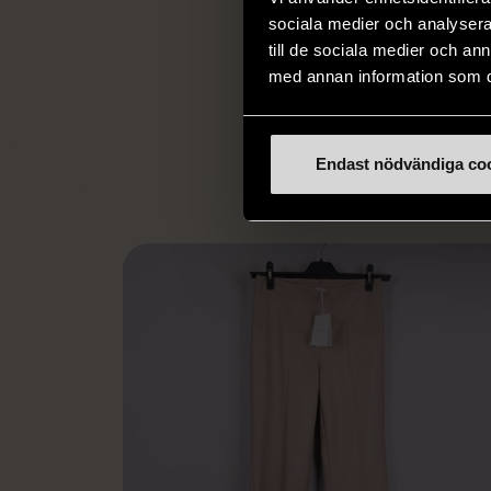
och stötta person
sociala medier och analysera 
livssituationer och 
till de sociala medier och a
arbetstränar perso
med annan information som du 
utanför arbetsmark
L
eller annat 
Endast nödvändiga co