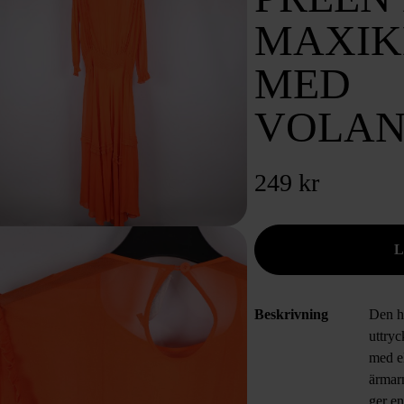
MAXIK
MED
VOLAN
249 kr
Beskrivning
Den h
uttryc
med el
ärmarn
ger en