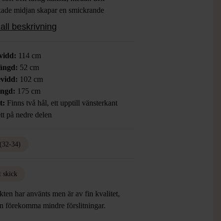
ade midjan skapar en smickrande
ett. Lång ärm och asymmetrisk
all beskrivning
kant i nederdelen tillför extra rörelse
odern touch.
vidd:
114 cm
ängd:
52 cm
vidd:
102 cm
ängd:
175 cm
t:
Finns två hål, ett upptill vänsterkant
tt på nedre delen
(32-34)
t skick
ten har använts men är av fin kvalitet,
an förekomma mindre förslitningar.