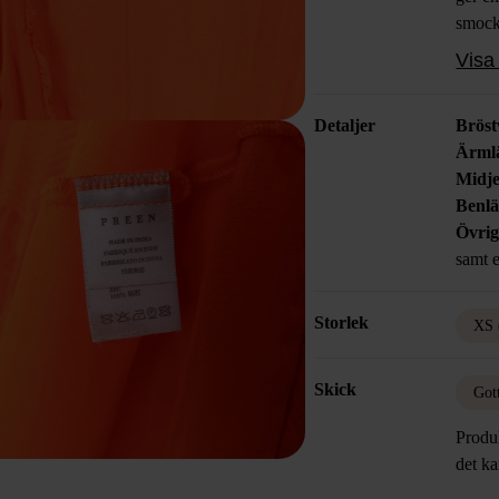
smock
silhu
Visa 
volang
och m
Detaljer
Bröst
Ärml
Midje
Benl
Övrig
samt e
Storlek
XS 
Skick
Got
Produk
det k