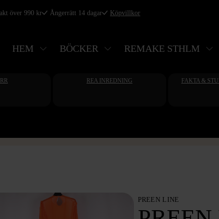
rakt över 990 kr
Ångerrätt 14 dagar
Köpvillkor
HEM
BÖCKER
REMAKE STHLM
ERR
REA INREDNING
FAKTA & ST
PREEN LINE
PREEN 