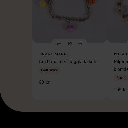
1/5
OKÄNT MÄRKE
PILGR
Armband med färgglada kulor
Pilgri
blomde
Gott skick
Använt
69 kr
199 kr