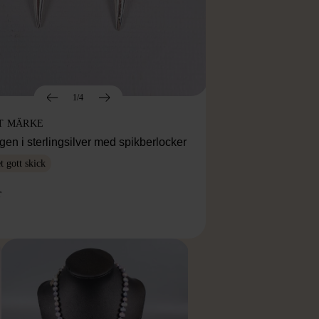
1/4
T MÄRKE
en i sterlingsilver med spikberlocker
 gott skick
r