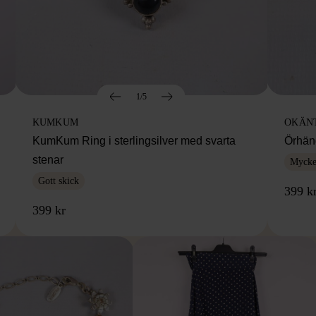
1/5
KUMKUM
OKÄN
KumKum Ring i sterlingsilver med svarta
Örhäng
stenar
Mycket
Gott skick
399 k
399 kr