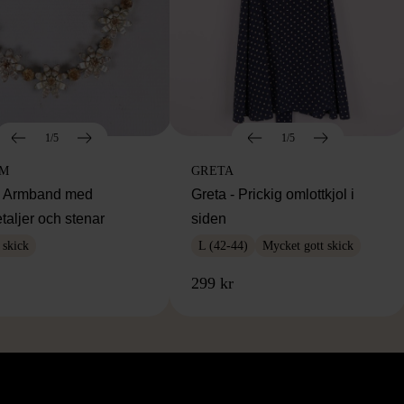
1/5
1/5
IM
GRETA
m Armband med
Greta - Prickig omlottkjol i
taljer och stenar
siden
 skick
L (42-44)
Mycket gott skick
299 kr