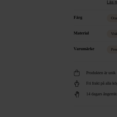
Läs 
Färg
Ora
Material
Vis
Varumärke
Pre
Produkten är unik o
Fri frakt på alla k
14 dagars ångerrät