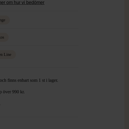
mer om hur vi bedömer
nge
kos
en Line
ch finns enbart som 1 st i lager.
öp över 990 kr.
.