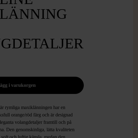
LÄNNING
GDETALJER
är rymliga maxiklänningen har en
ksfull orange/röd färg och är designad
eganta volangdetaljer framtill och på
a. Den genomskinliga, lätta kvaliteten
 soft och luftig känsla, medan den