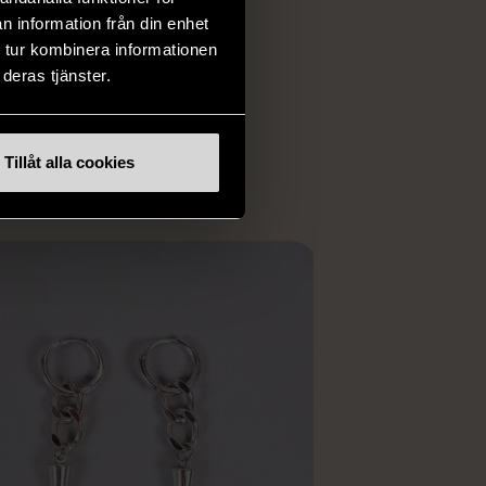
och elektronik i våra
n information från din enhet
har chansen att hitta
 tur kombinera informationen
iginella föremål som
deras tjänster.
 i vanliga butiker.
ER
Tillåt alla cookies