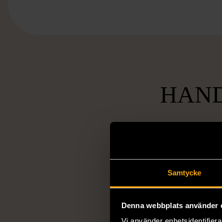
HAND
Socia
Samtycke
ansvarsta
Vi arbetar för 
Denna webbplats använder 
utanförskap, bekäm
Vi använder enhetsidentifierar