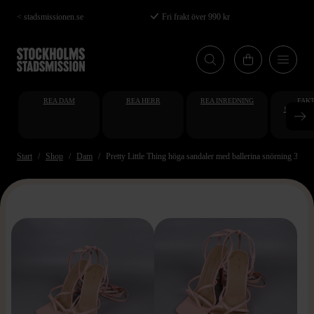
Hoppa
< stadsmissionen.se
Fri frakt över 990 kr
till
huvudinnehåll
REA DAM
REA HERR
REA INREDNING
FAKT
STUDENT
AT
Start
Shop
Dam
Pretty Little Thing höga sandaler med ballerina snörning 38