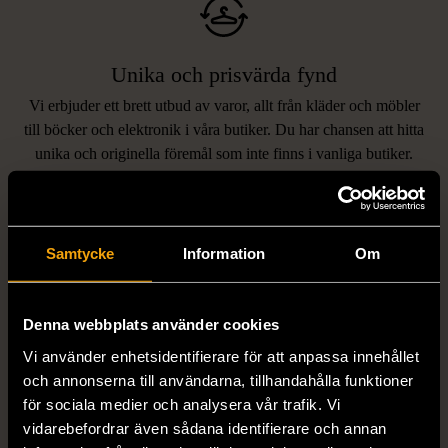
Unika och prisvärda fynd
Vi erbjuder ett brett utbud av varor, allt från kläder och möbler
LIKNANDE PRODUKTER
till böcker och elektronik i våra butiker. Du har chansen att hitta
unika och originella föremål som inte finns i vanliga butiker.
Hitta produkter som påminner om denna
Samtycke
Information
Om
Denna webbplats använder cookies
Vi använder enhetsidentifierare för att anpassa innehållet
och annonserna till användarna, tillhandahålla funktioner
1/5
1/5
för sociala medier och analysera vår trafik. Vi
vidarebefordrar även sådana identifierare och annan
EDBLAD
DYRBERG/KERN