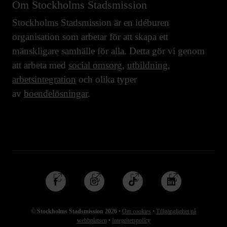
Om Stockholms Stadsmission
Stockholms Stadsmission är en idéburen
organisation som arbetar för att skapa ett
mänskligare samhälle för alla. Detta gör vi genom
att arbeta med
social omsorg
,
utbildning
,
arbetsintegration
och olika typer
av
boendelösningar
.
Följ
Följ
Följ
Följ
oss
oss
oss
oss
på
på
på
på
© Stockholms Stadsmission 2026
•
Om cookies
•
Tillgänglighet på
Facebook
Instagram
TikTok
Linkedin
webbplatsen
•
Integritetspolicy