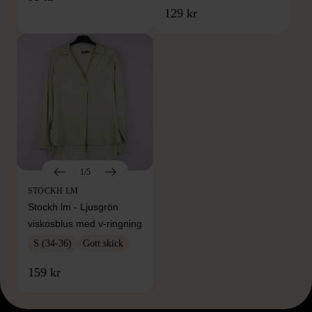
129 kr
1/5
STOCKH LM
Stockh lm - Ljusgrön
viskosblus med v-ringning
S (34-36)
Gott skick
159 kr