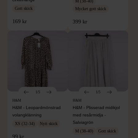
M (38-40)
Gott skick
Mycket gott skick
169 kr
399 kr
1/5
1/5
H&M
H&M
H&M - Leopardmönstrad
H&M - Plisserad midikjol
volangklänning
med resårmidja -
Salviagrön
XS (32-34)
Nytt skick
M (38-40)
Gott skick
99 kr