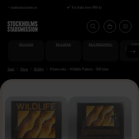
Hoppa
< stadsmissionen.se
Fri frakt över 990 kr
till
huvudinnehåll
REA DAM
REA HERR
REA INREDNING
FAKT
STUDENT
AT
Start
Shop
Hobby
Printworks - Wildlife Pattern - 500 bitar