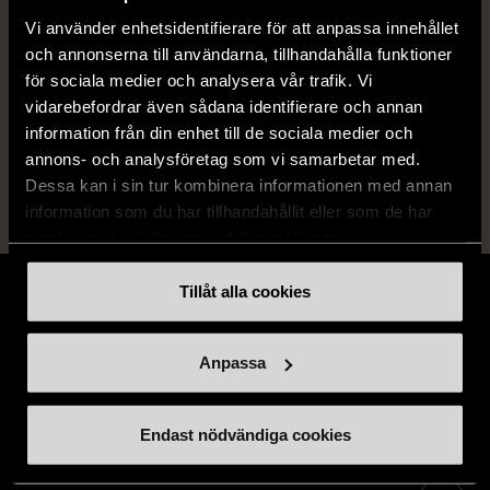
Produkten är unik och finns enbart som 1 st i lager.
Vi använder enhetsidentifierare för att anpassa innehållet
och annonserna till användarna, tillhandahålla funktioner
Fri frakt på alla köp över 990 kr.
för sociala medier och analysera vår trafik. Vi
14 dagars ångerrät.
vidarebefordrar även sådana identifierare och annan
information från din enhet till de sociala medier och
annons- och analysföretag som vi samarbetar med.
Dessa kan i sin tur kombinera informationen med annan
information som du har tillhandahållit eller som de har
samlat in när du har använt deras tjänster.
Tillåt alla cookies
Anpassa
Stöd oss
Endast nödvändiga cookies
Hitta till oss