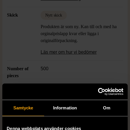
dekorativa pussel.
Skick
Nytt skick
Produkten är som ny. Kan till och med ha
orginalprislapp kvar eller ligga i
originalförpackning.
Läs mer om hur vi bedömer
Number of
500
pieces
Dimensions
38 x 52 cm
Samtycke
Information
Om
Varumärke
Printworks
Denna webbplats använder cookies