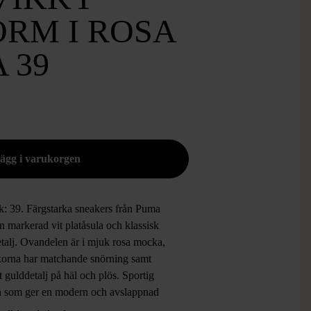
ORM I ROSA
 39
ek: 39. Färgstarka sneakers från Puma
 markerad vit platåsula och klassisk
etalj. Ovandelen är i mjuk rosa mocka,
korna har matchande snörning samt
t gulddetalj på häl och plös. Sportig
n som ger en modern och avslappnad