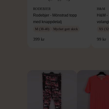
RODEBJER
H&M
Rodebjer - Mönstrad topp
H&M - 
med knappdetalj
volang
M (38-40)
Mycket gott skick
XS (32
399 kr
99 kr
FR