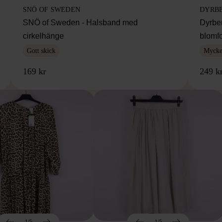
SNÖ OF SWEDEN
DYRB
SNÖ of Sweden - Halsband med
Dyrbe
cirkelhänge
blomf
Gott skick
Mycket
169 kr
249 k
1/5
1/5