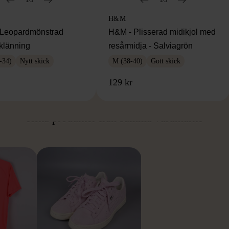
H&M
Leopardmönstrad
H&M - Plisserad midikjol med
klänning
resårmidja - Salviagrön
-34)
Nytt skick
M (38-40)
Gott skick
129 kr
ÅN SAMMA VARUMÄ
Hitta produkter från samma varumärke