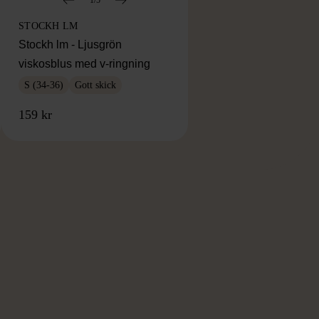
STOCKH LM
Stockh lm - Ljusgrön
viskosblus med v-ringning
S (34-36)
Gott skick
159 kr
RKE