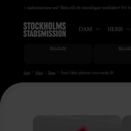
Hoppa
< stadsmissionen.se
Bidra till ett mänskligare samhälle
Fri f
till
huvudinnehåll
DAM
HERR
REA DAM
REA H
Start
Shop
Dam
Puma Vikky platform i rosa mocka 39