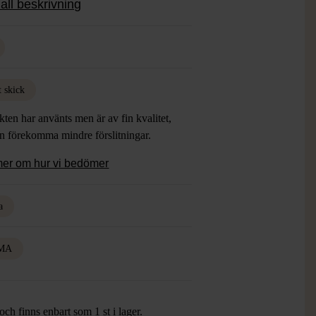
all beskrivning
t skick
ten har använts men är av fin kvalitet,
an förekomma mindre förslitningar.
mer om hur vi bedömer
a
MA
ch finns enbart som 1 st i lager.