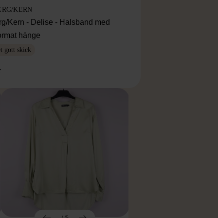
ERG/KERN
rg/Kern - Delise - Halsband med
ormat hänge
 gott skick
r
1/5