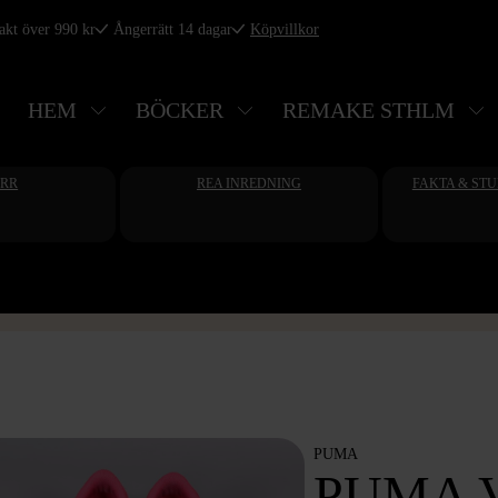
rakt över 990 kr
Ångerrätt 14 dagar
Köpvillkor
HEM
BÖCKER
REMAKE STHLM
ERR
REA INREDNING
FAKTA & ST
PUMA
PUMA 