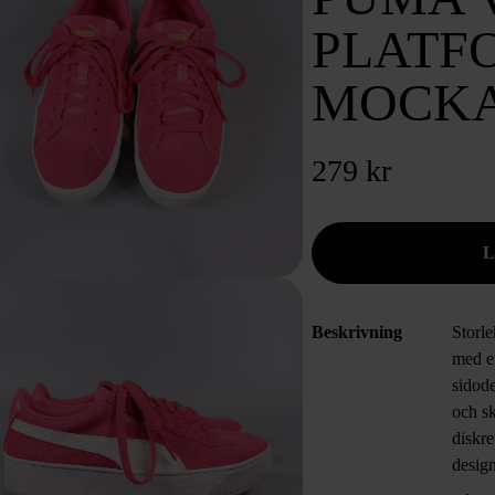
PLATF
MOCKA
279 kr
Beskrivning
Storl
med en
sidod
och s
diskre
desig
look.