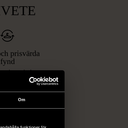
MVETE
ch prisvärda
fynd
 ett brett utbud av
rån kläder och möbler
och elektronik i våra
har chansen att hitta
Om
iginella föremål som
 i vanliga butiker.
ER
andahålla funktioner för