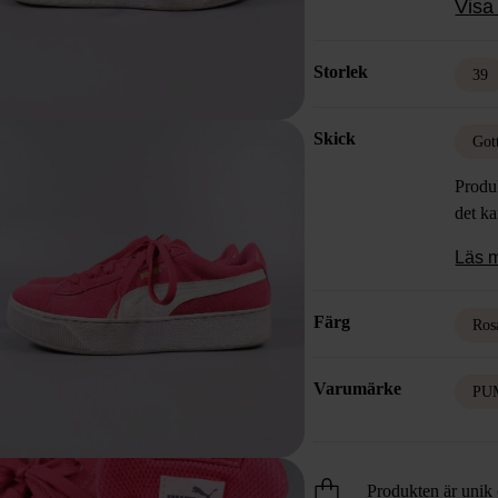
Visa 
Storlek
39
Skick
Got
Produk
det k
Läs 
Färg
Ros
Varumärke
PU
Produkten är unik o