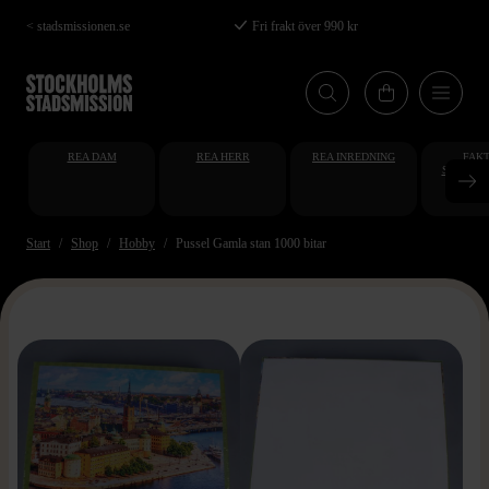
Hoppa
< stadsmissionen.se
Fri frakt över 990 kr
till
huvudinnehåll
REA DAM
REA HERR
REA INREDNING
FAKT
STUDENT
AT
Start
Shop
Hobby
Pussel Gamla stan 1000 bitar