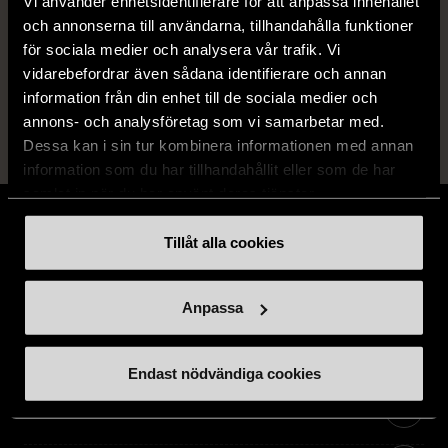
Vi använder enhetsidentifierare för att anpassa innehållet
Fri frakt på alla köp över 990 kr.
och annonserna till användarna, tillhandahålla funktioner
14 dagars ångerrät.
för sociala medier och analysera vår trafik. Vi
vidarebefordrar även sådana identifierare och annan
information från din enhet till de sociala medier och
annons- och analysföretag som vi samarbetar med.
Dessa kan i sin tur kombinera informationen med annan
information som du har tillhandahållit eller som de har
samlat in när du har använt deras tjänster.
Tillåt alla cookies
Stöd oss
Anpassa
Hitta till oss
Endast nödvändiga cookies
Handla second hand online