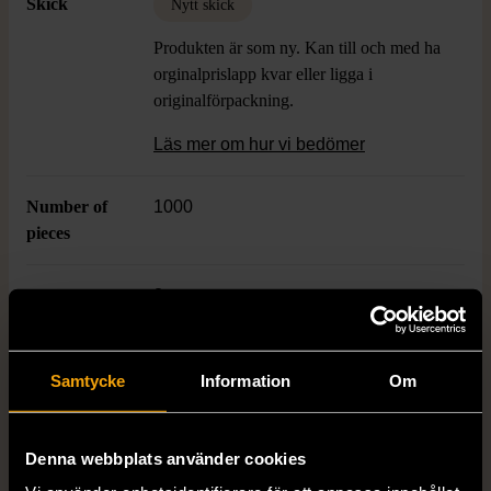
Skick
Nytt skick
Produkten är som ny. Kan till och med ha
orginalprislapp kvar eller ligga i
originalförpackning.
Läs mer om hur vi bedömer
Number of
1000
pieces
Age
8+
Varumärke
Mr. Broccoli
Samtycke
Information
Om
Produkten är unik och finns enbart som 1 st i lager.
Denna webbplats använder cookies