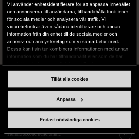
Vi använder enhetsidentifierare för att anpassa innehållet
Fri frakt på alla köp över 990 kr.
och annonserna till användarna, tillhandahålla funktioner
för sociala medier och analysera vår trafik. Vi
14 dagars ångerrät.
vidarebefordrar även sådana identifierare och annan
information från din enhet till de sociala medier och
annons- och analysföretag som vi samarbetar med.
Dessa kan i sin tur kombinera informationen med annan
information som du har tillhandahållit eller som de har
samlat in när du har använt deras tjänster.
Tillåt alla cookies
Stöd oss
Anpassa
Hitta till oss
Endast nödvändiga cookies
Handla second hand online