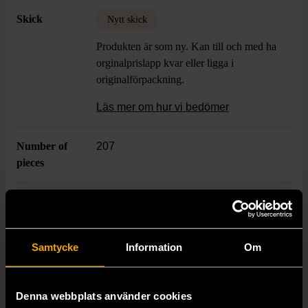
Skick
Nytt skick
Produkten är som ny. Kan till och med ha
orginalprislapp kvar eller ligga i
originalförpackning.
Läs mer om hur vi bedömer
Number of
207
pieces
Age
4+
Varumärke
Trefl
Samtycke
Information
Om
Denna webbplats använder cookies
Produkten är unik och finns enbart som 1 st i lager.