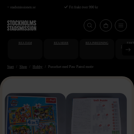
Hoppa
< stadsmissionen.se
Fri frakt över 990 kr
till
huvudinnehåll
REA DAM
REA HERR
REA INREDNING
FAKT
STUDENT
AT
Start
Shop
Hobby
Pusselset med Paw Patrol motiv