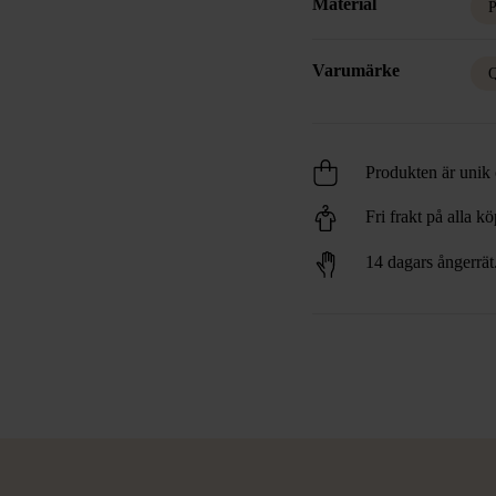
Material
P
Varumärke
Q
Produkten är unik o
Fri frakt på alla k
14 dagars ångerrät