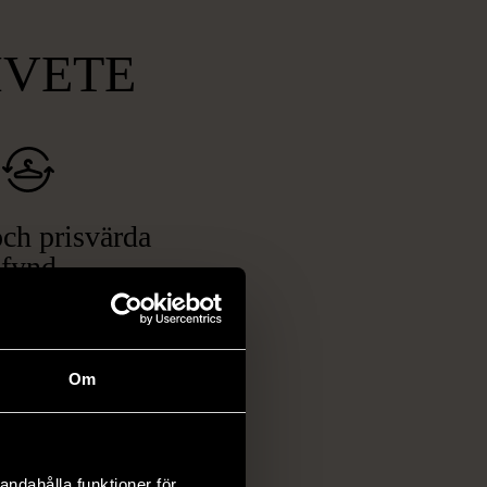
MVETE
ch prisvärda
fynd
 ett brett utbud av
rån kläder och möbler
och elektronik i våra
Om
har chansen att hitta
iginella föremål som
 i vanliga butiker.
andahålla funktioner för