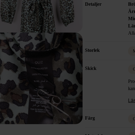
Detaljer
Brö
Är
Mid
Lä
All
Storlek
M
Skick
G
Pro
kan
Lä
Färg