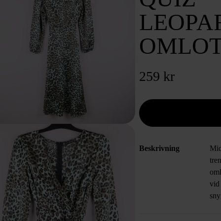
LEOPA
OMLOT
259 kr
Beskrivning
Mid
tre
oml
vid
sny