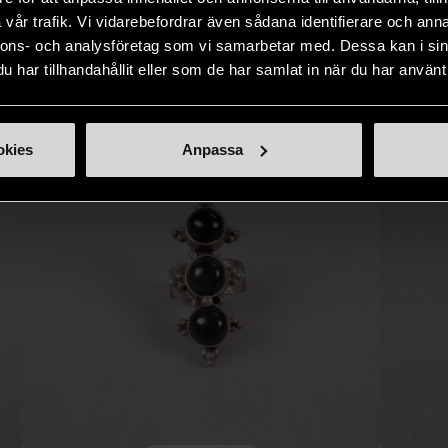
IKNANDE PRODUKT
vår trafik. Vi vidarebefordrar även sådana identifierare och anna
Hitta produkter som påminner om denna
nnons- och analysföretag som vi samarbetar med. Dessa kan i sin
har tillhandahållit eller som de har samlat in när du har använt 
okies
Anpassa