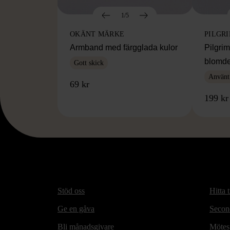
1/5
OKÄNT MÄRKE
PILGR
Armband med färgglada kulor
Pilgri
blomde
Gott skick
Använt
69 kr
199 kr
Stöd oss
Hitta t
Ge en gåva
Secon
Bli månadsgivare
Mötesp