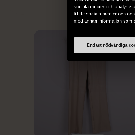
L
sociala medier och analysera 
till de sociala medier och a
med annan information som du 
Endast nödvändiga co