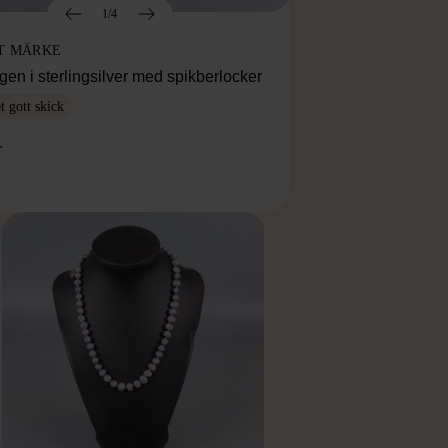
1/4
T MÄRKE
en i sterlingsilver med spikberlocker
 gott skick
r