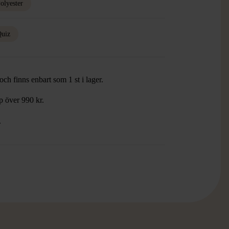
olyester
uiz
ch finns enbart som 1 st i lager.
öp över 990 kr.
.