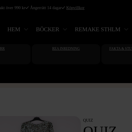
rakt över 990 kr
Ångerrätt 14 dagar
Köpvillkor
HEM
BÖCKER
REMAKE STHLM
ERR
REA INREDNING
FAKTA & ST
QUIZ
QUIZ