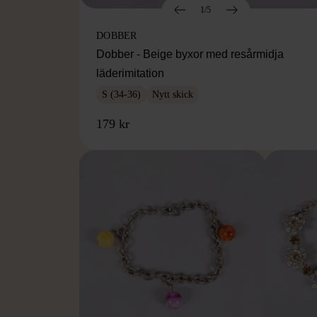
1/5
DOBBER
Dobber - Beige byxor med resårmidja
läderimitation
S (34-36)
Nytt skick
179 kr