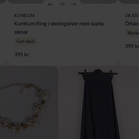
1/5
KUMKUM
OKÄN
KumKum Ring i sterlingsilver med svarta
Örhäng
stenar
Mycket
Gott skick
399 k
399 kr