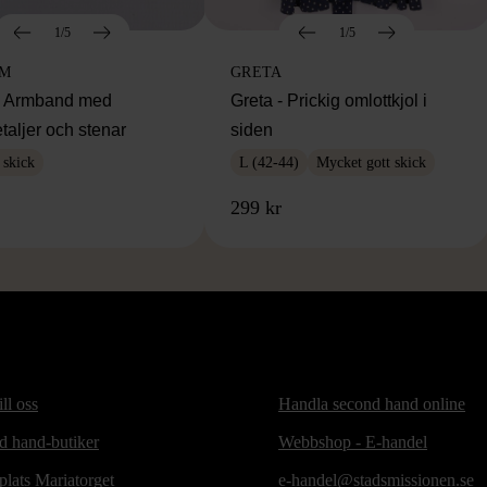
1/5
1/5
IM
GRETA
m Armband med
Greta - Prickig omlottkjol i
taljer och stenar
siden
 skick
L (42-44)
Mycket gott skick
299 kr
ill oss
Handla second hand online
d hand-butiker
Webbshop - E-handel
lats Mariatorget
e-handel@stadsmissionen.se