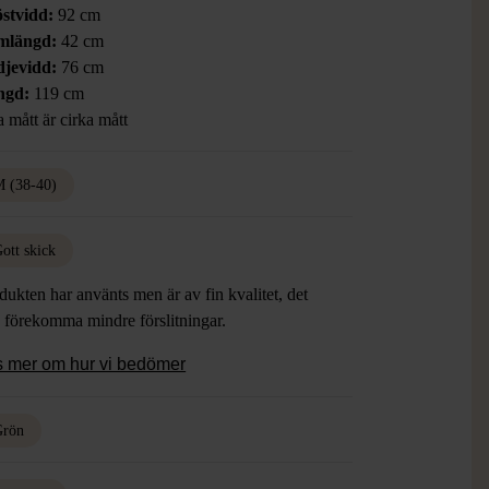
stvidd:
92 cm
mlängd:
42 cm
jevidd:
76 cm
ngd:
119 cm
a mått är cirka mått
 (38-40)
ott skick
dukten har använts men är av fin kvalitet, det
 förekomma mindre förslitningar.
s mer om hur vi bedömer
Grön