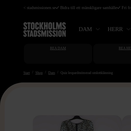
Hoppa
< stadsmissionen.se
Bidra till ett mänskligare samhälle
Fri f
till
huvudinnehåll
DAM
HERR
REA DAM
REA H
Start
Shop
Dam
Quiz leopardmönstrad omlottklänning