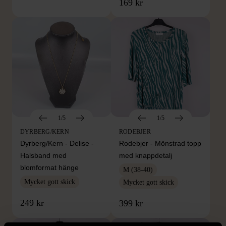
169 kr
1/5
1/5
DYRBERG/KERN
RODEBJER
Dyrberg/Kern - Delise -
Rodebjer - Mönstrad topp
Halsband med
med knappdetalj
blomformat hänge
M (38-40)
Mycket gott skick
Mycket gott skick
249 kr
399 kr