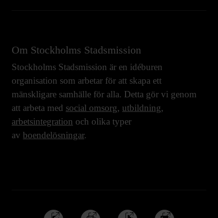
Om Stockholms Stadsmission
Stockholms Stadsmission är en idéburen
organisation som arbetar för att skapa ett
mänskligare samhälle för alla. Detta gör vi genom
att arbeta med
social omsorg
,
utbildning
,
arbetsintegration
och olika typer
av
boendelösningar
.
Följ
Följ
Följ
Följ