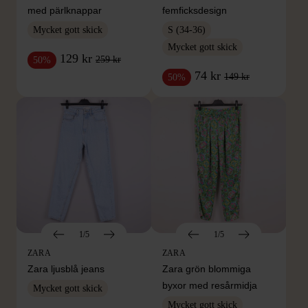
med pärlknappar
femficksdesign
Mycket gott skick
S (34-36)
Mycket gott skick
129 kr
259 kr
50%
74 kr
149 kr
50%
1/5
1/5
ZARA
ZARA
Zara ljusblå jeans
Zara grön blommiga
byxor med resårmidja
Mycket gott skick
Mycket gott skick