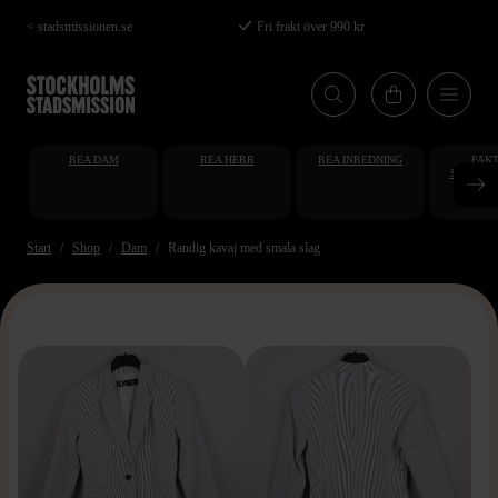
Hoppa
< stadsmissionen.se
Fri frakt över 990 kr
till
huvudinnehåll
REA DAM
REA HERR
REA INREDNING
FAKT
STUDENT
AT
Start
Shop
Dam
Randig kavaj med smala slag