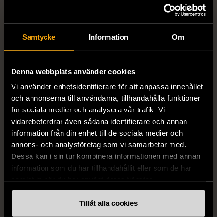
Samtycke
Information
Om
Denna webbplats använder cookies
Vi använder enhetsidentifierare för att anpassa innehållet
1/5
1/5
och annonserna till användarna, tillhandahålla funktioner
H&M
H&M
för sociala medier och analysera vår trafik. Vi
H&M - Leopardmönstrad
H&M - Plisserad midikjol
vidarebefordrar även sådana identifierare och annan
volangklänning
med resårmidja -
information från din enhet till de sociala medier och
Salviagrön
XS (32-34)
Nytt skick
annons- och analysföretag som vi samarbetar med.
M (38-40)
Gott skick
Dessa kan i sin tur kombinera informationen med annan
99 kr
information som du har tillhandahållit eller som de har
129 kr
samlat in när du har använt deras tjänster.
Tillåt alla cookies