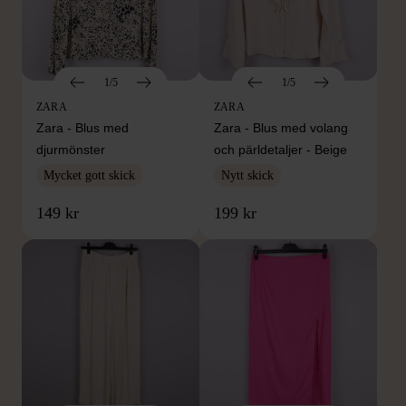
1/5
1/5
ZARA
ZARA
Zara - Blus med
Zara - Blus med volang
djurmönster
och pärldetaljer - Beige
Mycket gott skick
Nytt skick
149 kr
199 kr