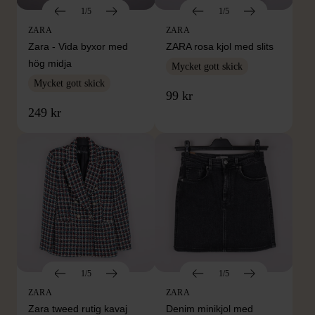
1/5
1/5
ZARA
ZARA
Zara - Vida byxor med
ZARA rosa kjol med slits
hög midja
Mycket gott skick
Mycket gott skick
99 kr
249 kr
1/5
1/5
ZARA
ZARA
Zara tweed rutig kavaj
Denim minikjol med