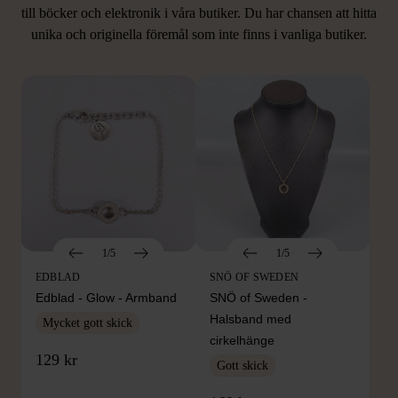
LIKNANDE PRODUKTER
till böcker och elektronik i våra butiker. Du har chansen att hitta
unika och originella föremål som inte finns i vanliga butiker.
Hitta produkter som påminner om denna
1/5
1/5
EDBLAD
SNÖ OF SWEDEN
Edblad - Glow - Armband
SNÖ of Sweden -
Halsband med
Mycket gott skick
cirkelhänge
129 kr
Gott skick