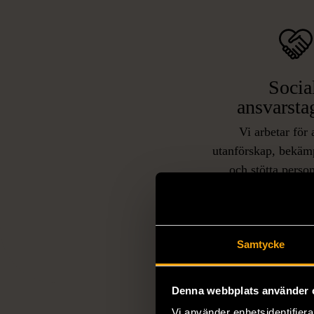
Socia
ansvarsta
Vi arbetar för 
utanförskap, bekäm
och stötta person
livssituationer och 
arbetstränar perso
utanför arbetsmark
L
eller annat 
Samtycke
Denna webbplats använder 
Vi använder enhetsidentifierar