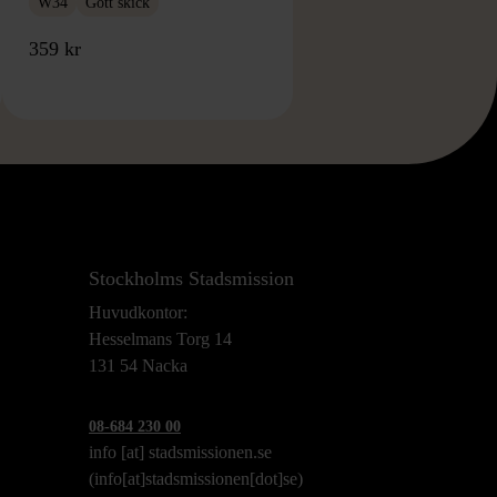
W34
Gott skick
359 kr
Stockholms Stadsmission
Huvudkontor:
Hesselmans Torg 14
131 54 Nacka
08-684 230 00
info
[at]
stadsmissionen.se
(info[at]stadsmissionen[dot]se)