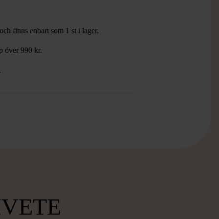
ch finns enbart som 1 st i lager.
öp över 990 kr.
.
MVETE