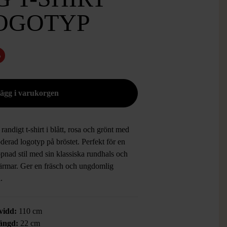
OGOTYP
%
randigt t-shirt i blått, rosa och grönt med
derad logotyp på bröstet. Perfekt för en
pnad stil med sin klassiska rundhals och
 ärmar. Ger en fräsch och ungdomlig
.
vidd:
110 cm
ängd:
22 cm