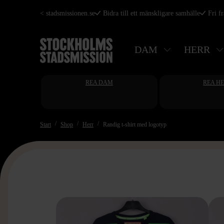
Hoppa
< stadsmissionen.se
Bidra till ett mänskligare samhälle
Fri f
till
huvudinnehåll
DAM
HERR
REA DAM
REA H
Start
Shop
Herr
Randig t-shirt med logotyp