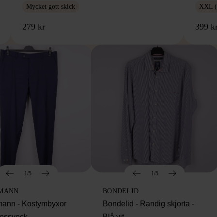
Mycket gott skick
XXL (
279 kr
399 k
1/5
1/5
MANN
BONDELID
ann - Kostymbyxor
Bondelid - Randig skjorta -
essveck
Blå vit