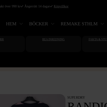
rakt över 990 kr
Ångerrätt 14 dagar
Köpvillkor
HEM
BÖCKER
REMAKE STHLM
ERR
REA INREDNING
FAKTA & ST
SUPERDRY
RANDIG