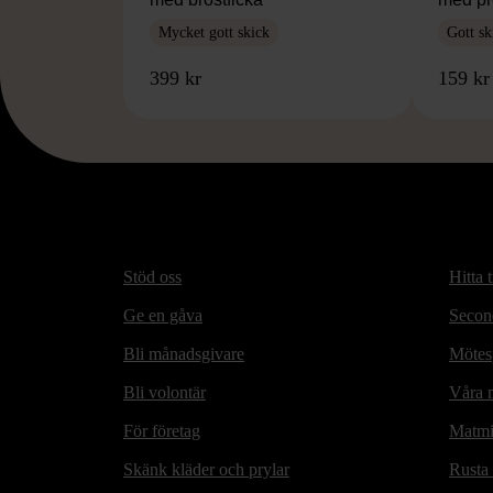
Mycket gott skick
Gott sk
399 kr
159 kr
Stöd oss
Hitta t
Ge en gåva
Secon
Bli månadsgivare
Mötesp
Bli volontär
Våra m
För företag
Matmi
Skänk kläder och prylar
Rusta