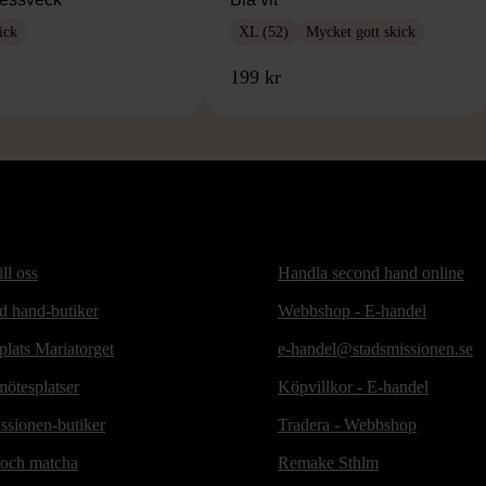
ick
XL (52)
Mycket gott skick
199 kr
ill oss
Handla second hand online
d hand-butiker
Webbshop - E-handel
lats Mariatorget
e-handel@stadsmissionen.se
ötesplatser
Köpvillkor - E-handel
ssionen-butiker
Tradera - Webbshop
 och matcha
Remake Sthlm