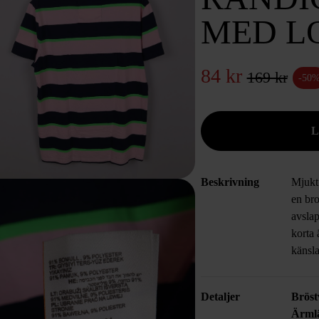
MED L
84 kr
169 kr
-50
Beskrivning
Mjukt 
en bro
avslap
korta
känsla
Detaljer
Bröst
Ärml