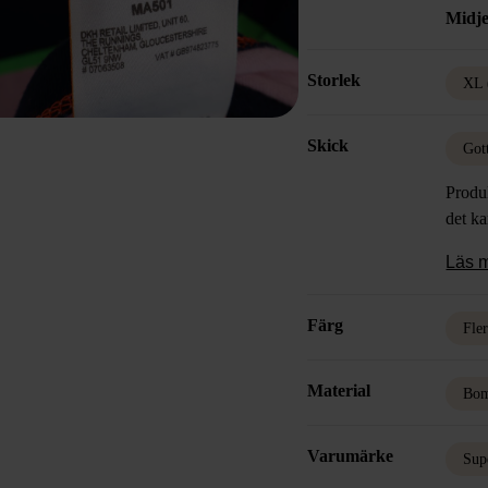
Midje
Storlek
XL 
Skick
Got
Produk
det k
Läs 
Färg
Fle
Material
Bom
Varumärke
Sup