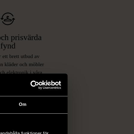
ch prisvärda
fynd
 ett brett utbud av
rån kläder och möbler
och elektronik i våra
har chansen att hitta
iginella föremål som
 i vanliga butiker.
ER
Om
andahålla funktioner för