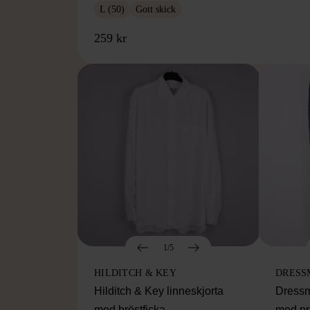
L (50)
Gott skick
259 kr
1/5
HILDITCH & KEY
DRESS
Hilditch & Key linneskjorta
Dressm
med bröstficka
med pr