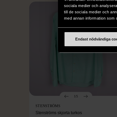
sociala medier och analysera 
till de sociala medier och a
med annan information som du 
Endast nödvändiga co
1/5
STENSTRÖMS
Stenströms skjorta turkos