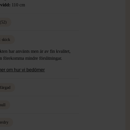
vidd:
110 cm
(52)
t skick
ten har använts men är av fin kvalitet,
an förekomma mindre förslitningar.
mer om hur vi bedömer
rfärgad
ull
erdry