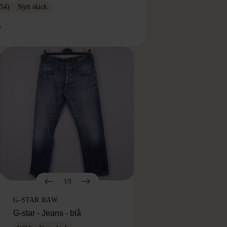
54)
Nytt skick
r
1/5
G-STAR RAW
G-star - Jeans - blå