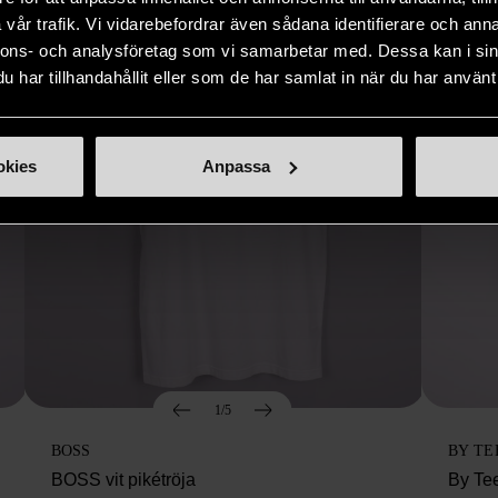
vår trafik. Vi vidarebefordrar även sådana identifierare och anna
nnons- och analysföretag som vi samarbetar med. Dessa kan i sin
har tillhandahållit eller som de har samlat in när du har använt 
okies
Anpassa
1/5
BOSS
BY TE
BOSS vit pikétröja
By Te