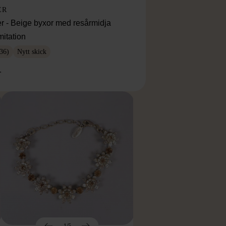
ER
r - Beige byxor med resårmidja
mitation
36)
Nytt skick
r
1/5