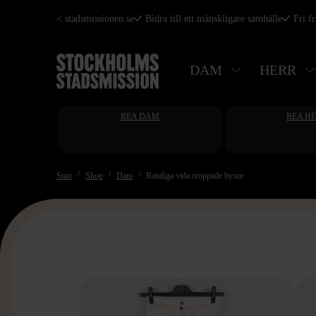
Hoppa
< stadsmissionen.se
Bidra till ett mänskligare samhälle
Fri f
till
huvudinnehåll
DAM
HERR
REA DAM
REA H
Start
Shop
Dam
Randiga vida croppade byxor