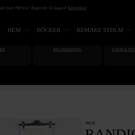
rakt över 990 kr
Ångerrätt 14 dagar
Köpvillkor
HEM
BÖCKER
REMAKE STHLM
ERR
REA INREDNING
FAKTA & ST
H&M
RANDI