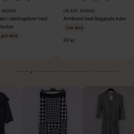
 MÄRKE
OKÄNT MÄRKE
en i sterlingsilver med
Armband med färgglada kulor
rlocker
Gott skick
gott skick
69 kr
ÅN SAMMA VARUMÄ
Hitta produkter från samma varumärke