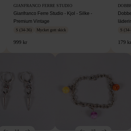
GIANFRANCO FERRE STUDIO
DOBB
Gianfranco Ferre Studio - Kjol - Silke -
Dobbe
Premium Vintage
läderi
S (34-36)
Mycket gott skick
S (34-
999 kr
179 k
1/4
1/5