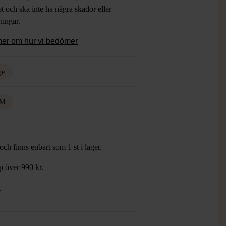
et och ska inte ha några skador eller
tningar.
mer om hur vi bedömer
ge
M
ch finns enbart som 1 st i lager.
öp över 990 kr.
.