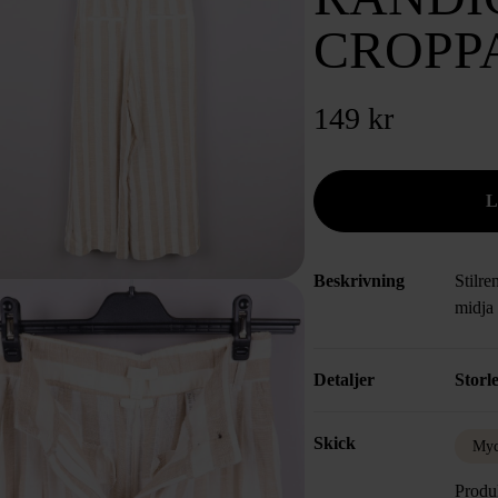
CROPP
149 kr
Beskrivning
Stilr
midja
Detaljer
Storl
Skick
Myc
Produk