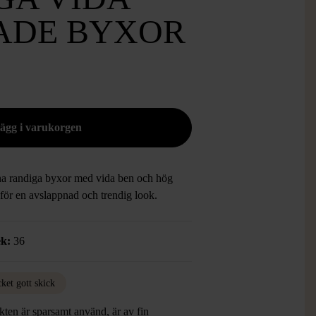
ADE BYXOR
ena randiga byxor med vida ben och hög
 för en avslappnad och trendig look.
ek:
36
ket gott skick
ten är sparsamt använd, är av fin