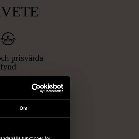
MVETE
ch prisvärda
fynd
 ett brett utbud av
rån kläder och möbler
och elektronik i våra
har chansen att hitta
Om
iginella föremål som
 i vanliga butiker.
ER
andahålla funktioner för