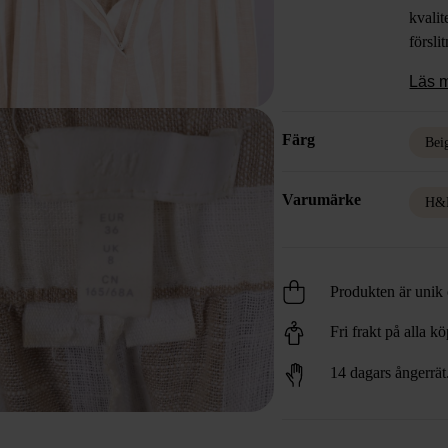
kvalit
försli
Läs 
Färg
Bei
Varumärke
H&
Produkten är unik o
Fri frakt på alla k
14 dagars ångerrät