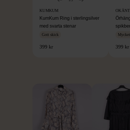
KUMKUM
OKÄNT
KumKum Ring i sterlingsilver
Örhäng
med svarta stenar
spikbe
Gott skick
Mycket 
399 kr
399 kr
FR