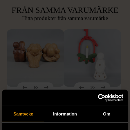
FRÅN SAMMA VARUMÄRKE
Hitta produkter från samma varumärke
1/5
1/5
OKÄNT MÄRKE
OKÄNT MÄRKE
Tre olika sittande
Vit ljuslykta ängel och
träskulpturer
hängprydnad med
Samtycke
Information
Om
konstljus
Gott skick
Mycket gott skick
549 kr