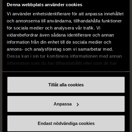
Denna webbplats använder cookies
50 kr
249 kr
80%
Vi använder enhetsidentifierare för att anpassa innehållet
och annonserna till användarna, tillhandahålla funktioner
för sociala medier och analysera vår trafik. Vi
vidarebefordrar även sådana identifierare och annan
information från din enhet till de sociala medier och
annons- och analysföretag som vi samarbetar med.
Dessa kan i sin tur kombinera informationen med annan
information som du har tillhandahållit eller som de har
samlat in när du har använt deras tjänster.
1/5
1/5
OKÄNT MÄRKE
OKÄNT MÄRKE
Tillåt alla cookies
Blå minigryta med lock
Duk med färgade ränder
Gott skick
Gott skick
Anpassa
169 kr
99 kr
Endast nödvändiga cookies