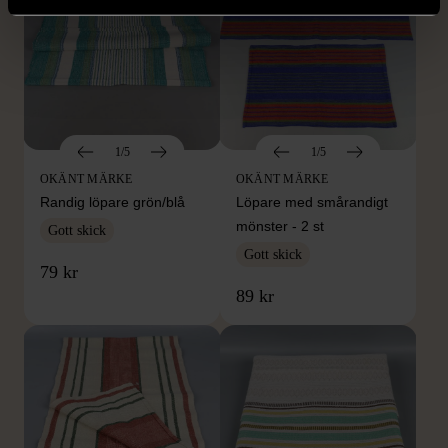
1/5
1/5
OKÄNT MÄRKE
OKÄNT MÄRKE
Randig löpare grön/blå
Löpare med smårandigt
mönster - 2 st
Gott skick
Gott skick
79 kr
89 kr