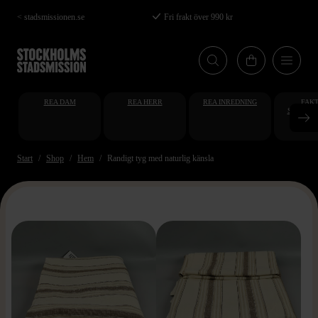
Hoppa
< stadsmissionen.se
Fri frakt över 990 kr
till
huvudinnehåll
REA DAM
REA HERR
REA INREDNING
FAKT
STUDENT
AT
Start
Shop
Hem
Randigt tyg med naturlig känsla