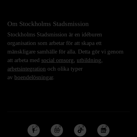
Om Stockholms Stadsmission
Stockholms Stadsmission är en idéburen
organisation som arbetar för att skapa ett
mänskligare samhälle för alla. Detta gör vi genom
att arbeta med
social omsorg
,
utbildning
,
arbetsintegration
och olika typer
av
boendelösningar
.
Följ
Följ
Följ
Följ
oss
oss
oss
oss