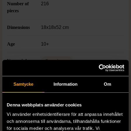
Number of
216
pieces
Dimensions
18x18x52 cm
Age
10+
Varumärke
Ravensburger
Samtycke
Information
Om
Produkten är unik och finns enbart som 1 st i lager.
Fri frakt på alla köp över 990 kr.
Denna webbplats använder cookies
14 dagars ångerrät.
Vi använder enhetsidentifierare för att anpassa innehållet
och annonserna till användarna, tillhandahålla funktioner
för sociala medier och analysera vår trafik. Vi