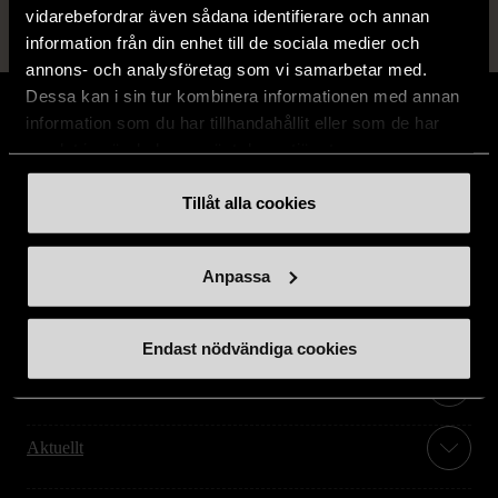
vidarebefordrar även sådana identifierare och annan
information från din enhet till de sociala medier och
annons- och analysföretag som vi samarbetar med.
Dessa kan i sin tur kombinera informationen med annan
information som du har tillhandahållit eller som de har
samlat in när du har använt deras tjänster.
Stöd oss
Tillåt alla cookies
Hitta till oss
Anpassa
Handla second hand online
Endast nödvändiga cookies
Om oss
Aktuellt