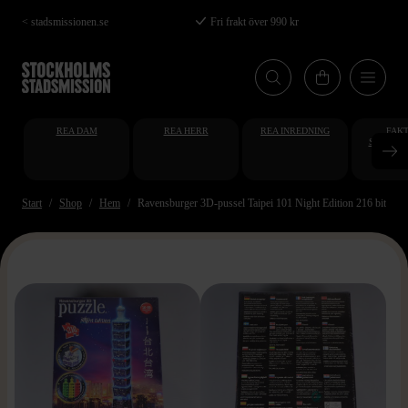
Hoppa
< stadsmissionen.se
Fri frakt över 990 kr
till
huvudinnehåll
REA DAM
REA HERR
REA INREDNING
FAKT
STUDENT
AT
Start
Shop
Hem
Ravensburger 3D-pussel Taipei 101 Night Edition 216 bitar