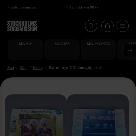
Hoppa
< stadsmissionen.se
Fri frakt över 990 kr
till
huvudinnehåll
REA DAM
REA HERR
REA INREDNING
FAKT
STUDENT
AT
Start
Shop
Hobby
Ravensburger XXL hundvalp pussel