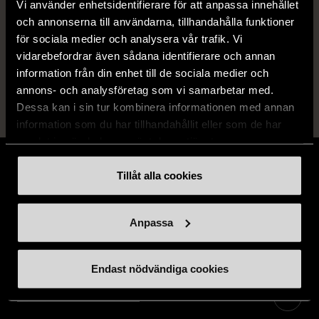
Vi använder enhetsidentifierare för att anpassa innehållet
Fri frakt på alla köp över 990 kr.
och annonserna till användarna, tillhandahålla funktioner
för sociala medier och analysera vår trafik. Vi
14 dagars ångerrät.
vidarebefordrar även sådana identifierare och annan
information från din enhet till de sociala medier och
annons- och analysföretag som vi samarbetar med.
Dessa kan i sin tur kombinera informationen med annan
information som du har tillhandahållit eller som de har
samlat in när du har använt deras tjänster.
Tillåt alla cookies
Stöd oss
Anpassa
Hitta till oss
Endast nödvändiga cookies
Handla second hand online