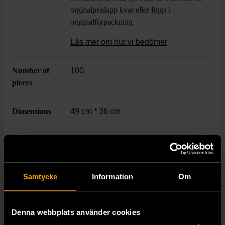
orginalprislapp kvar eller ligga i
originalförpackning.
Läs mer om hur vi bedömer
Number of
100
pieces
Dimensions
49 cm * 36 cm
Age
6+
Varumärke
Ravensburger
Samtycke
Information
Om
Denna webbplats använder cookies
Produkten är unik och finns enbart som 1 st i lager.