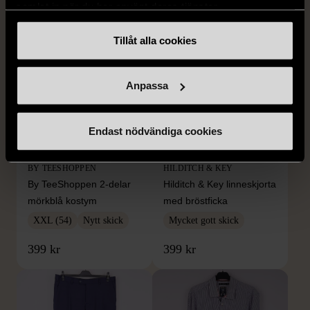
samlat in när du har använt deras tjänster.
Tillåt alla cookies
Anpassa
Endast nödvändiga cookies
1/5
1/5
BY TEESHOPPEN
HILDITCH & KEY
By TeeShoppen 2-delar
Hilditch & Key linneskjorta
mörkblå kostym
med bröstficka
XXL (54)
Nytt skick
Mycket gott skick
399 kr
399 kr