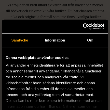
Vi erbjuder ett brett utbud av varor, allt från kläder och möbler
LIKNANDE PRODUKTER
till böcker och elektronik i våra butiker. Du har chansen att hitta
unika och originella föremål som inte finns i vanliga butiker.
Hitta produkter som påminner om denna
Samtycke
Information
Om
Denna webbplats använder cookies
Vi använder enhetsidentifierare för att anpassa innehållet
och annonserna till användarna, tillhandahålla funktioner
för sociala medier och analysera vår trafik. Vi
1/5
1/5
vidarebefordrar även sådana identifierare och annan
STENSTRÖMS
BOSS
information från din enhet till de sociala medier och
Stenströms skjorta turkos
BOSS vit pikétröja
annons- och analysföretag som vi samarbetar med.
L (50)
Gott skick
Mycket gott skick
Dessa kan i sin tur kombinera informationen med annan
259 kr
279 kr
information som du har tillhandahållit eller som de har