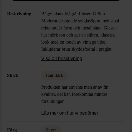
Beskrivning
Båge: blank blågrå. Linser: Grönn.
Modernt designade solglasögon med smal
rektangulär form och metallbåge. Glasen
har mörk ton och ger en stilren, klassisk
look med en touch av vintage vibe.
Inkluderar brun skyddsfodral i präglat
material och putsduk från Ray-Ban.
Visa all beskrivning
Passar för dig som gillar en tidlös och cool
stil.
Skick
Gott skick
Produkten har använts men är av fin
kvalitet, det kan förekomma mindre
förslitningar.
Läs mer om hur vi bedömer
Färg
Silver