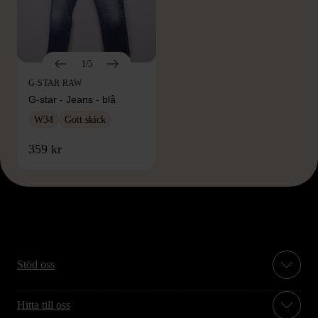
1/5
G-STAR RAW
G-star - Jeans - blå
W34
Gott skick
359 kr
Stöd oss
Hitta till oss