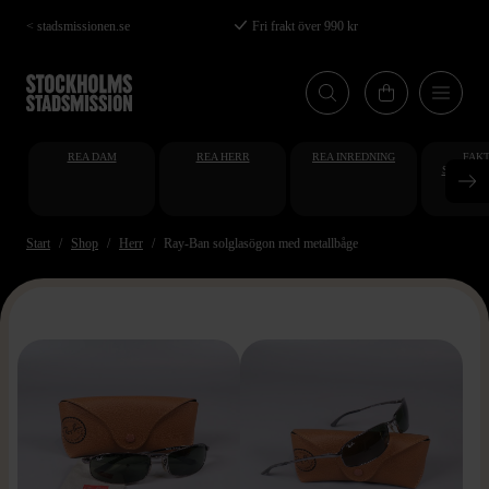
Hoppa
< stadsmissionen.se
Fri frakt över 990 kr
till
huvudinnehåll
REA DAM
REA HERR
REA INREDNING
FAKT
STUDENT
AT
Start
Shop
Herr
Ray-Ban solglasögon med metallbåge