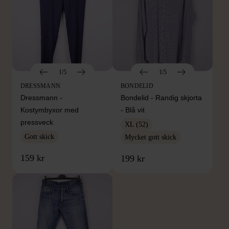
1/5
1/5
DRESSMANN
BONDELID
Dressmann -
Bondelid - Randig skjorta
Kostymbyxor med
- Blå vit
pressveck
XL (52)
Gott skick
Mycket gott skick
159 kr
199 kr