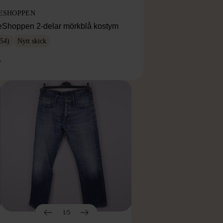
ESHOPPEN
eShoppen 2-delar mörkblå kostym
54)
Nytt skick
r
1/5