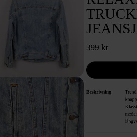
TRUCK
JEANS
399 kr
Beskrivning
Trend
knapp
Klassi
medan 
långv