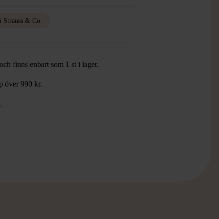
i Strauss & Co.
ch finns enbart som 1 st i lager.
öp över 990 kr.
.