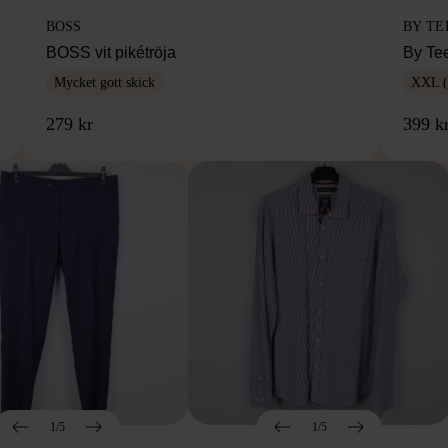
BOSS
BY TE
BOSS vit pikétröja
By Te
Mycket gott skick
XXL (
279 kr
399 k
1/5
1/5