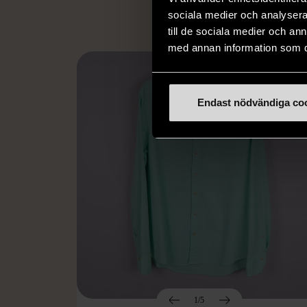
sociala medier och analysera 
till de sociala medier och a
med annan information som du 
Endast nödvändiga co
1/5