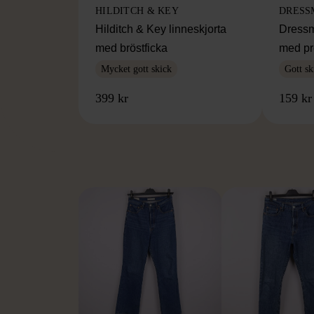
HILDITCH & KEY
DRESS
Hilditch & Key linneskjorta
Dressm
med bröstficka
med pr
Mycket gott skick
Gott sk
399 kr
159 kr
FR