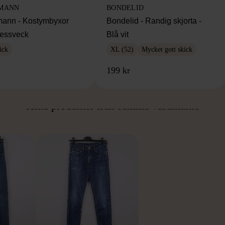
MANN
BONDELID
ann - Kostymbyxor
Bondelid - Randig skjorta -
essveck
Blå vit
ick
XL (52)
Mycket gott skick
199 kr
ÅN SAMMA VARUMÄ
Hitta produkter från samma varumärke