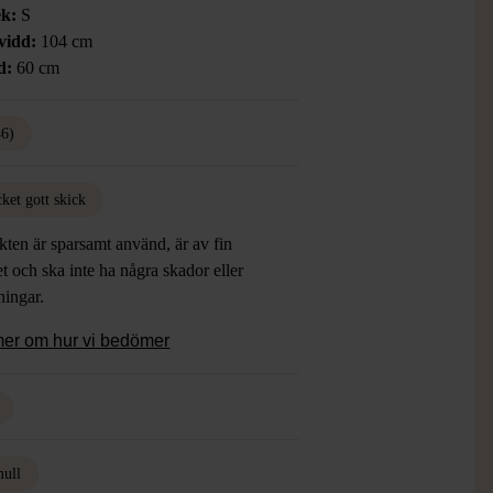
ek:
S
vidd:
104 cm
d:
60 cm
46)
ket gott skick
ten är sparsamt använd, är av fin
et och ska inte ha några skador eller
tningar.
mer om hur vi bedömer
ull