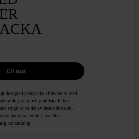
ER
JACKA
igt designad jeansjacka i blå denim med
stängning fram och praktiska fickor.
ska stygn är en del av dess tidlösa stil,
kvalitativt material säkerställer
arig användning.