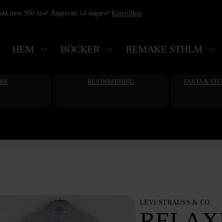
rakt över 990 kr
Ångerrätt 14 dagar
Köpvillkor
HEM
BÖCKER
REMAKE STHLM
ERR
REA INREDNING
FAKTA & ST
LEVI STRAUSS & CO.
RELAX