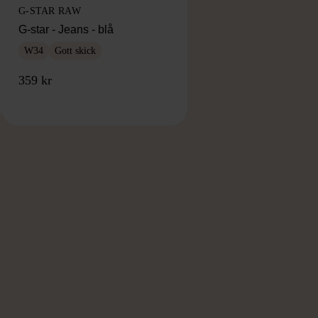
G-STAR RAW
G-star - Jeans - blå
W34
Gott skick
359 kr
RKE