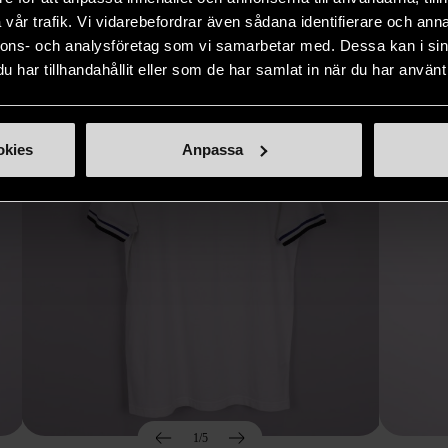
Hitta produkter som påminner om denna
vår trafik. Vi vidarebefordrar även sådana identifierare och anna
nnons- och analysföretag som vi samarbetar med. Dessa kan i sin
har tillhandahållit eller som de har samlat in när du har använt 
okies
Anpassa
1/5