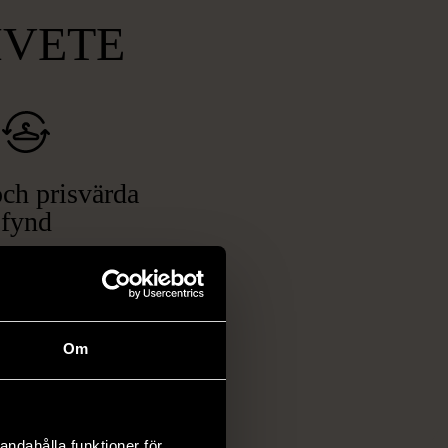
MVETE
ch prisvärda
fynd
 ett brett utbud av
rån kläder och möbler
och elektronik i våra
har chansen att hitta
Om
iginella föremål som
 i vanliga butiker.
ER
andahålla funktioner för