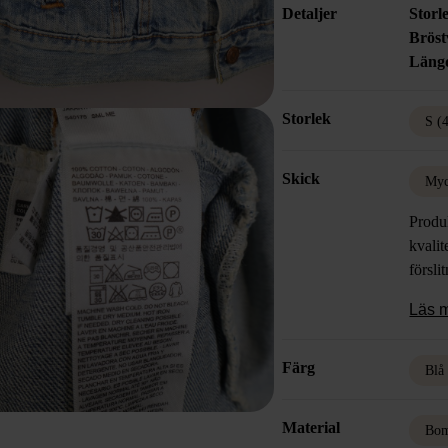
Detaljer
Storl
Bröst
Läng
Storlek
S (
Skick
Myc
Produk
kvalit
försli
Läs 
Färg
Blå
Material
Bom