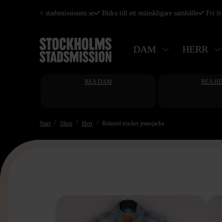
Hoppa
< stadsmissionen.se
Bidra till ett mänskligare samhälle
Fri f
till
huvudinnehåll
DAM
HERR
REA DAM
REA H
Start
Shop
Herr
Relaxed trucker jeansjacka