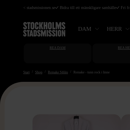
Hoppa
< stadsmissionen.se
Bidra till ett mänskligare samhälle
Fri f
till
huvudinnehåll
DAM
HERR
REA DAM
REA H
Start
Shop
Remake Sthlm
Remake - tunn rock i linne