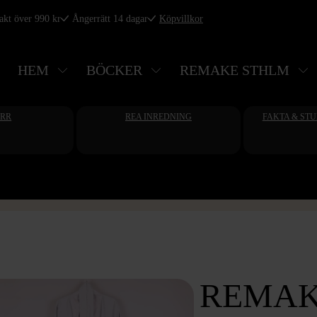
rakt över 990 kr
Ångerrätt 14 dagar
Köpvillkor
HEM
BÖCKER
REMAKE STHLM
ERR
REA INREDNING
FAKTA & ST
REMAK