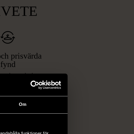
MVETE
ch prisvärda
fynd
 ett brett utbud av
rån kläder och möbler
och elektronik i våra
har chansen att hitta
Om
iginella föremål som
 i vanliga butiker.
ER
andahålla funktioner för