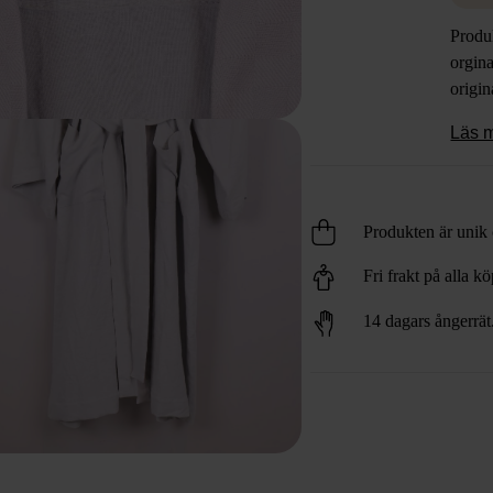
Produ
orgina
origin
Läs 
Produkten är unik o
Fri frakt på alla k
14 dagars ångerrät