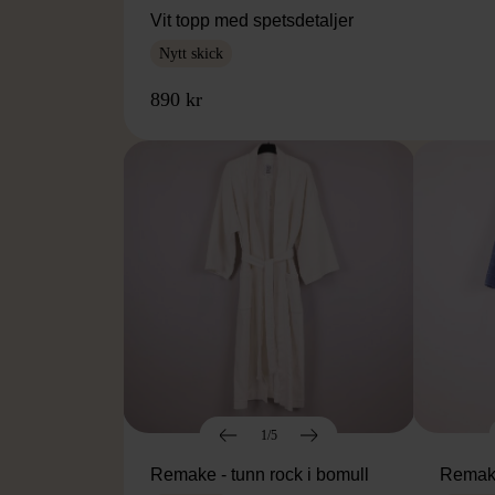
Vit topp med spetsdetaljer
Nytt skick
890 kr
1/5
Remake - tunn rock i bomull
Remake