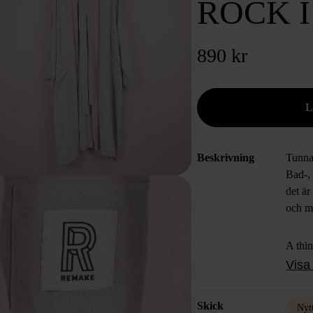
ROCK I
890 kr
Beskrivning
Tunnar
Bad-, 
det är
och m
A thin
Wear 
Visa 
ever i
gener
Skick
Nyt