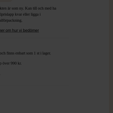
kten är som ny. Kan till och med ha
lprislapp kvar eller ligga i
alförpackning.
mer om hur vi bedömer
ch finns enbart som 1 st i lager.
öp över 990 kr.
.