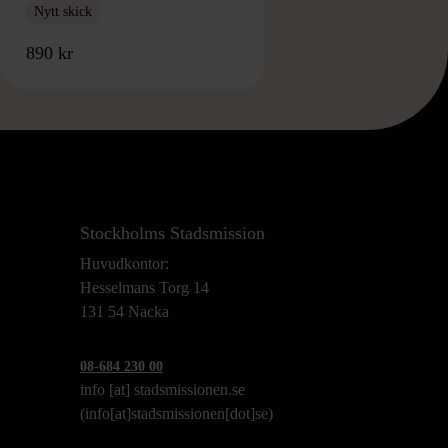
Nytt skick
890 kr
Stockholms Stadsmission
Huvudkontor:
Hesselmans Torg 14
131 54 Nacka
08-684 230 00
info
[at]
stadsmissionen.se
(info[at]stadsmissionen[dot]se)