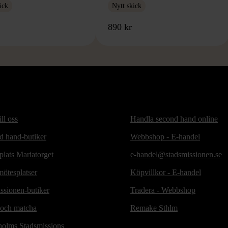
ick
Nytt skick
890 kr
ill oss
Handla second hand online
d hand-butiker
Webbshop - E-handel
lats Mariatorget
e-handel@stadsmissionen.se
ötesplatser
Köpvillkor - E-handel
ssionen-butiker
Tradera - Webbshop
 och matcha
Remake Sthlm
holms Stadsmissions