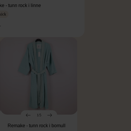
 - tunn rock i linne
kick
r
1/5
Remake - tunn rock i bomull