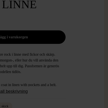
 LINNE
e rock i linne med fickor och skärp.
morgon-, eller hur du vill använda den
 helt upp till dig. Passformen är generös
odellen tidlös.
 coat in linen with pockets and a belt.
it as a dressing gown, bathrobe or how
all beskrivning
t fits your style and life. The fit is
ous and timeless.
t skick