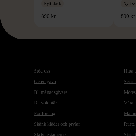
Nytt skick
Nytt sk
890 kr
890 kr
Stöd oss
Hitta t
Ge en gåva
Secon
Bli månadsgivare
Mötesp
Bli volontär
Våra m
För företag
Matmi
Skänk kläder och prylar
Rusta
Skriv testamente
Stock