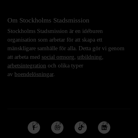
Om Stockholms Stadsmission
Stockholms Stadsmission är en idéburen
organisation som arbetar för att skapa ett
mänskligare samhälle för alla. Detta gör vi genom
att arbeta med
social omsorg
,
utbildning
,
arbetsintegration
och olika typer
av
boendelösningar
.
Följ
Följ
Följ
Följ
oss
oss
oss
oss