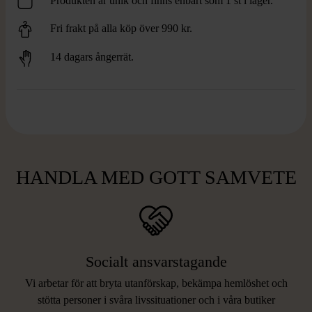
Produkten är unik och finns enbart som 1 st i lager.
Fri frakt på alla köp över 990 kr.
14 dagars ångerrät.
HANDLA MED GOTT SAMVETE
Socialt ansvarstagande
Vi arbetar för att bryta utanförskap, bekämpa hemlöshet och
stötta personer i svåra livssituationer och i våra butiker