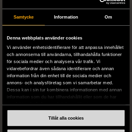
Samtycke
Information
Om
Denna webbplats använder cookies
Vi använder enhetsidentifierare för att anpassa innehållet
1/5
1/5
och annonserna till användarna, tillhandahålla funktioner
Vit topp med
Remake - tunn rock i
för sociala medier och analysera vår trafik. Vi
spetsdetaljer
linne
vidarebefordrar även sådana identifierare och annan
information från din enhet till de sociala medier och
Nytt skick
Nytt skick
annons- och analysföretag som vi samarbetar med.
890 kr
890 kr
Dessa kan i sin tur kombinera informationen med annan
information som du har tillhandahållit eller som de har
samlat in när du har använt deras tjänster.
Tillåt alla cookies