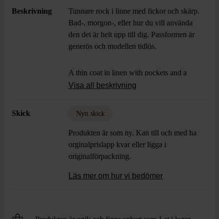
Beskrivning
Tunnare rock i linne med fickor och skärp.
Bad-, morgon-, eller hur du vill använda
den det är helt upp till dig. Passformen är
generös och modellen tidlös.
A thin coat in linen with pockets and a
belt. Wear it as a dressing gown, bathrobe
Visa all beskrivning
or how ever it fits your style and life. The
fit is generous and timeless.
Skick
Nytt skick
Produkten är som ny. Kan till och med ha
orginalprislapp kvar eller ligga i
originalförpackning.
Läs mer om hur vi bedömer