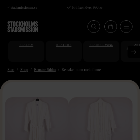
Hoppa
< stadsmissionen.se
Fri frakt över 990 kr
till
huvudinnehåll
REA DAM
REA HERR
REA INREDNING
FAKT
STUDENT
AT
Start
Shop
Remake Sthlm
Remake - tunn rock i linne