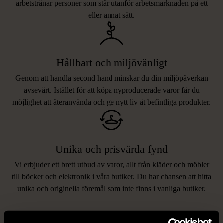
arbetstränar personer som står utanför arbetsmarknaden på ett
eller annat sätt.
Hållbart och miljövänligt
Genom att handla second hand minskar du din miljöpåverkan
avsevärt. Istället för att köpa nyproducerade varor får du
möjlighet att återanvända och ge nytt liv åt befintliga produkter.
Unika och prisvärda fynd
Vi erbjuder ett brett utbud av varor, allt från kläder och möbler
LIKNANDE PRODUKTER
till böcker och elektronik i våra butiker. Du har chansen att hitta
unika och originella föremål som inte finns i vanliga butiker.
Hitta produkter som påminner om denna