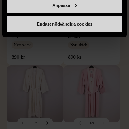
Anpassa
1/5
1/5
Endast nödvändiga cookies
Remake - tunn rock i
Remake - tunn rock i
linne
bomull
Nytt skick
Nytt skick
890 kr
890 kr
1/5
1/5