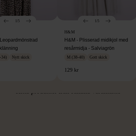
1/5
1/5
H&M
Leopardmönstrad
H&M - Plisserad midikjol med
klänning
resårmidja - Salviagrön
-34)
Nytt skick
M (38-40)
Gott skick
129 kr
ÅN SAMMA VARUMÄ
Hitta produkter från samma varumärke