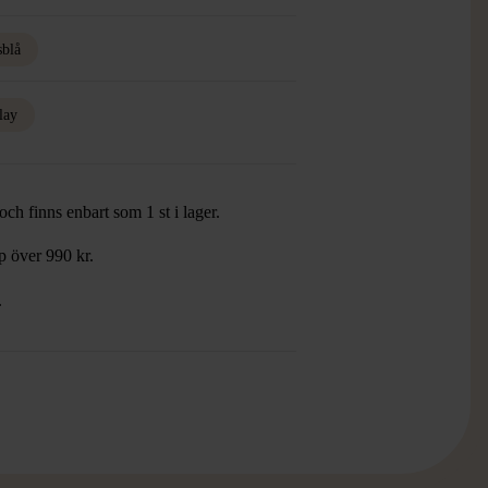
sblå
lay
ch finns enbart som 1 st i lager.
öp över 990 kr.
.