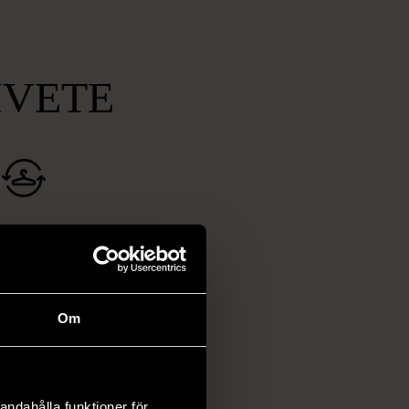
MVETE
ch prisvärda
fynd
 ett brett utbud av
rån kläder och möbler
Om
och elektronik i våra
har chansen att hitta
iginella föremål som
andahålla funktioner för