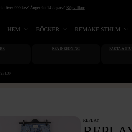
rakt över 990 kr
Ångerrätt 14 dagar
Köpvillkor
HEM
BÖCKER
REMAKE STHLM
ERR
REA INREDNING
FAKTA & ST
 W25 L30
REPLAY
REPLA