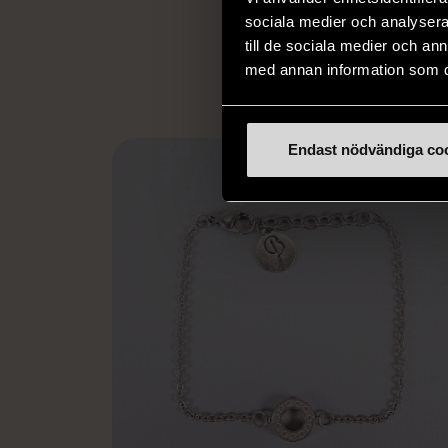
utanför arbetsmark
sociala medier och analysera 
L
eller annat 
till de sociala medier och a
med annan information som du 
Endast nödvändiga co