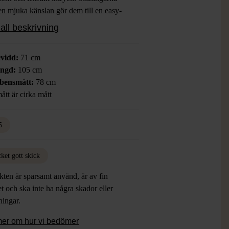
en mjuka känslan gör dem till en easy-
vardagsfavorit som sticker ut i
all beskrivning
den.
vidd:
71 cm
ängd:
105 cm
bensmått:
78 cm
ått är cirka mått
5
ket gott skick
ten är sparsamt använd, är av fin
et och ska inte ha några skador eller
tningar.
mer om hur vi bedömer