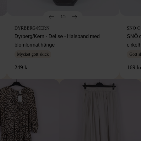
1/5
DYRBERG/KERN
SNÖ 
Dyrberg/Kern - Delise - Halsband med
SNÖ o
blomformat hänge
cirke
Mycket gott skick
Gott s
249 kr
169 k