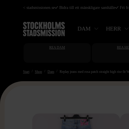
Hoppa
< stadsmissionen.se
Bidra till ett mänskligare samhälle
Fri f
till
huvudinnehåll
DAM
HERR
REA DAM
REA H
Start
Shop
Dam
Replay jeans med rosa patch straight high rise fit