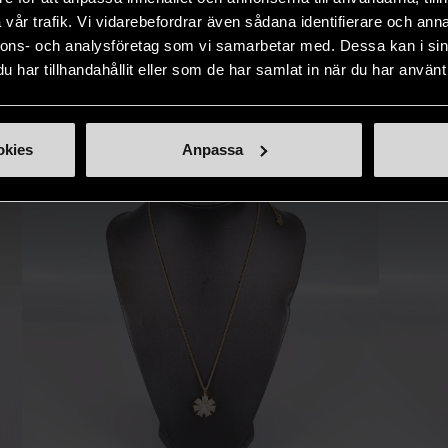
naden på ett
nytt liv åt befintliga produkter.
inte finns
vår trafik. Vi vidarebefordrar även sådana identifierare och anna
IKNANDE PRODUKT
sätt.
nnons- och analysföretag som vi samarbetar med. Dessa kan i sin
har tillhandahållit eller som de har samlat in när du har använt 
Hitta produkter som påminner om denna
okies
Anpassa