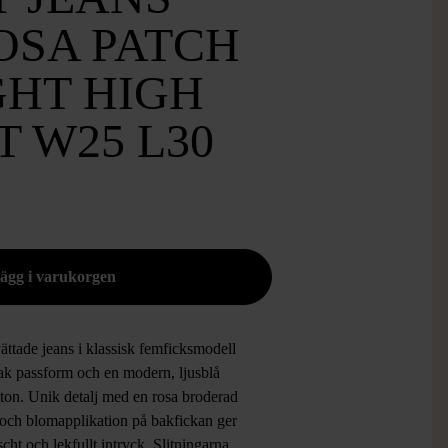
OSA PATCH
GHT HIGH
T W25 L30
ättade jeans i klassisk femficksmodell
ak passform och en modern, ljusblå
ton. Unik detalj med en rosa broderad
 och blomapplikation på bakfickan ger
äscht och lekfullt intryck. Slitningarna