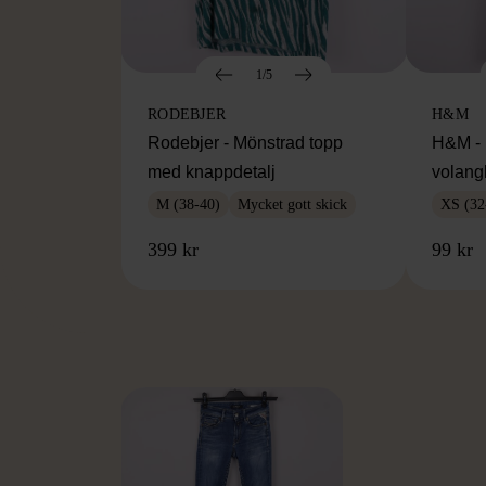
1/5
RODEBJER
H&M
Rodebjer - Mönstrad topp
H&M - 
med knappdetalj
volang
M (38-40)
Mycket gott skick
XS (32
399 kr
99 kr
FR