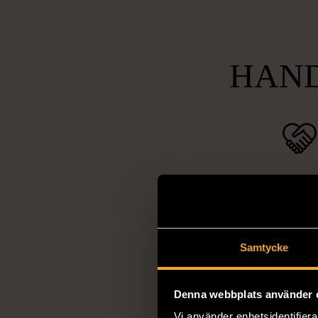
HAND
Socia
ansvarsta
Vi arbetar för 
utanförskap, bekäm
Samtycke
och stötta person
livssituationer och 
Denna webbplats använder 
arbetstränar perso
Vi använder enhetsidentifierar