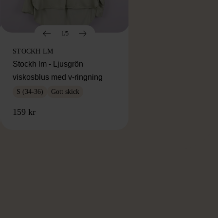
1/5
STOCKH LM
Stockh lm - Ljusgrön
viskosblus med v-ringning
S (34-36)
Gott skick
159 kr
RKE