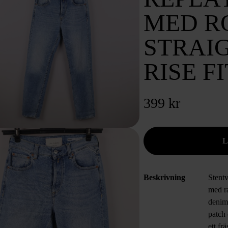
MED R
STRAI
RISE FI
399 kr
Beskrivning
Stentv
med r
denim
patch
ett fr