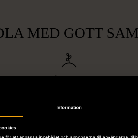
LA MED GOTT SA
lt
Hållbart och
Unika o
gande
miljövänligt
att bryta
Genom att handla second hand
Vi erbjuder
pa hemlöshet
minskar du din miljöpåverkan
varor, allt f
Information
er i svåra
avsevärt. Istället för att köpa
till böcker 
i våra butiker
nyproducerade varor får du
butiker. Du 
cookies
ner som står
möjlighet att återanvända och ge
unika och or
e för att anpassa innehållet och annonserna till användarna, tillh