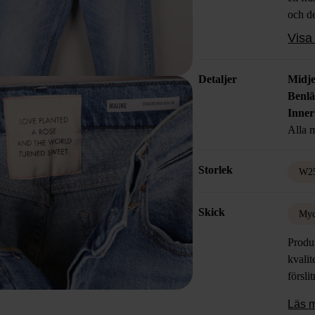
och d
going 
Visa 
mäng
Detaljer
Midje
Benl
Inner
Alla m
Storlek
W2
Skick
Myc
Produk
kvalit
försli
Läs 