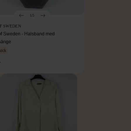
1/5
OF SWEDEN
f Sweden - Halsband med
lhänge
kick
r