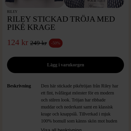
RILEY
RILEY STICKAD TRÖJA MED
PIKÉ KRAGE
124 kr
249 kr
-50%
Beskrivning
Den här stickade pikétröjan från Riley har
ett fint, tvåfärgat mönster för en modern
och stilren look. Tröjan har ribbade
muddar och nederkant samt en klassisk
krage och knappslå. Tillverkad i mjuk
100% bomull som känns skön mot huden
och ger ett avslappnat men ändå dressat
Visa all beskrivning