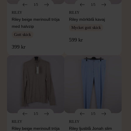
1/5
1/5
RILEY
RILEY
Riley beige merinoull tröja
Riley mörkblå kavaj
med halvzip
Mycket gott skick
Gott skick
599 kr
399 kr
1/5
1/5
RILEY
RILEY
Riley beige merinoull tröja
Riley ljusblå Jonah slim