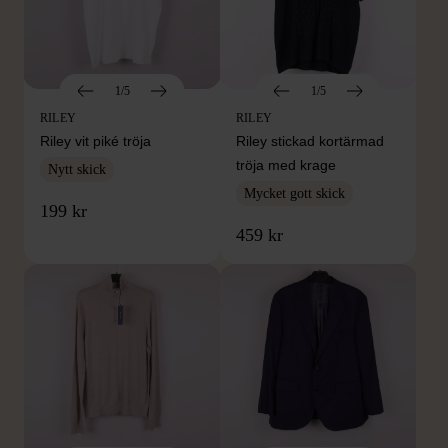
1/5
1/5
RILEY
RILEY
Riley vit piké tröja
Riley stickad kortärmad
tröja med krage
Nytt skick
Mycket gott skick
199 kr
459 kr