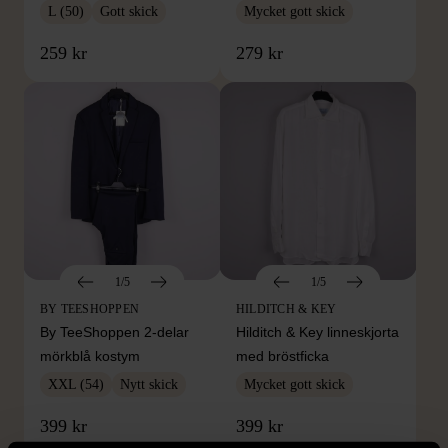
L (50)
Gott skick
Mycket gott skick
259 kr
279 kr
1/5
1/5
BY TEESHOPPEN
HILDITCH & KEY
By TeeShoppen 2-delar
Hilditch & Key linneskjorta
mörkblå kostym
med bröstficka
XXL (54)
Nytt skick
Mycket gott skick
399 kr
399 kr