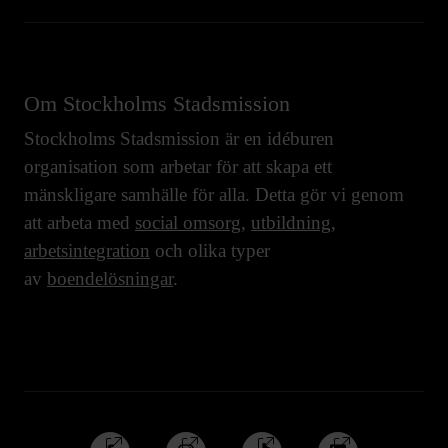
Om Stockholms Stadsmission
Stockholms Stadsmission är en idéburen
organisation som arbetar för att skapa ett
mänskligare samhälle för alla. Detta gör vi genom
att arbeta med
social omsorg
,
utbildning
,
arbetsintegration
och olika typer
av
boendelösningar
.
Följ
Följ
Följ
Följ