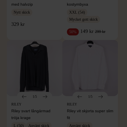
med halvzip
kostymbyxa
Nytt skick
XXL (54)
Mycket gott skick
329 kr
149 kr
299 kr
50%
1/5
1/5
RILEY
RILEY
Riley svart långärmad
Riley vit skjorta super slim
tröja krage
fit
L (50)
Använt skick
Använt skick