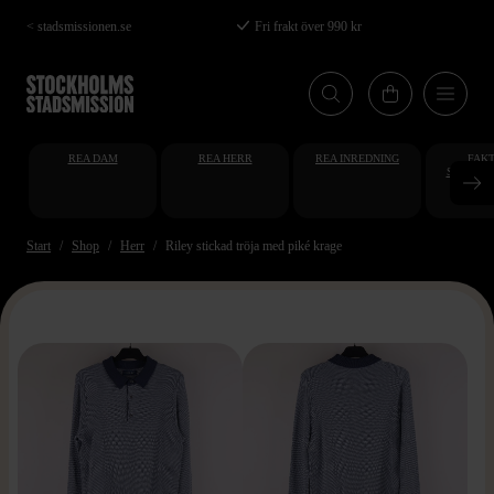
Hoppa
< stadsmissionen.se
Fri frakt över 990 kr
till
huvudinnehåll
REA DAM
REA HERR
REA INREDNING
FAKT
STUDENT
AT
Start
Shop
Herr
Riley stickad tröja med piké krage