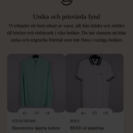
Unika och prisvärda fynd
Vi erbjuder ett brett utbud av varor, allt från kläder och möbler
LIKNANDE PRODUKTER
till böcker och elektronik i våra butiker. Du har chansen att hitta
unika och originella föremål som inte finns i vanliga butiker.
Hitta produkter som påminner om denna
1/5
1/5
STENSTRÖMS
BOSS
Stenströms skjorta turkos
BOSS vit pikétröja