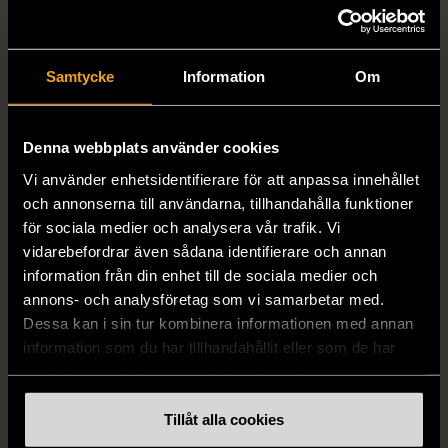
Samtycke
Information
Om
Denna webbplats använder cookies
Vi använder enhetsidentifierare för att anpassa innehållet
och annonserna till användarna, tillhandahålla funktioner
1/5
1/5
för sociala medier och analysera vår trafik. Vi
DRESSMANN
BONDELID
vidarebefordrar även sådana identifierare och annan
Dressmann -
Bondelid - Randig skjorta
information från din enhet till de sociala medier och
Kostymbyxor med
- Blå vit
annons- och analysföretag som vi samarbetar med.
pressveck
XL (52)
Dessa kan i sin tur kombinera informationen med annan
Gott skick
Mycket gott skick
information som du har tillhandahållit eller som de har
samlat in när du har använt deras tjänster.
159 kr
199 kr
Tillåt alla cookies