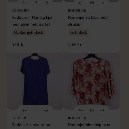
1/5
1/5
RODEBJER
RODEBJER
Rodebjer - Randig kjol
Rodebjer vit blus med
med asymmetrisk fåll
struktur
Mycket gott skick
Gott skick
549 kr
359 kr
1/5
1/5
RODEBJER
RODEBJER
Rodebjer strukturerad
Rodebjer blommig blus