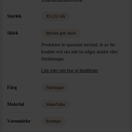
Storlek: XS
Färg: Svart, Vit, Grön, Rosa, Lila
Storlek
XS (32-34)
Skick
Mycket gott skick
Produkten är sparsamt använd, är av fin
kvalitet och ska inte ha några skador eller
förslitningar.
Läs mer om hur vi bedömer
Färg
Flerfärgad
Material
Siden/Silke
Varumärke
Rodebjer