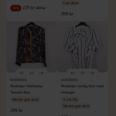
Gott skick
229 kr
459 kr
50%
399 kr
1/5
1/5
RODEBJER
RODEBJER
Rodebjer Hathaway
Rodebjer randig blus med
Tassels blus
volanger
Mycket gott skick
S (34-36)
Mycket gott skick
299 kr