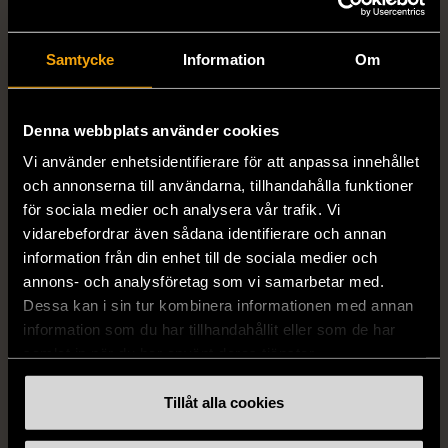
Samtycke
Information
Om
1/5
1/5
Denna webbplats använder cookies
PILGRIM
GRETA
Pilgrim Armband med
Greta - Prickig omlottkjol i
Vi använder enhetsidentifierare för att anpassa innehållet
blomdetaljer och stenar
siden
och annonserna till användarna, tillhandahålla funktioner
Använt skick
L (42-44)
för sociala medier och analysera vår trafik. Vi
Mycket gott skick
vidarebefordrar även sådana identifierare och annan
199 kr
information från din enhet till de sociala medier och
299 kr
annons- och analysföretag som vi samarbetar med.
Dessa kan i sin tur kombinera informationen med annan
information som du har tillhandahållit eller som de har
samlat in när du har använt deras tjänster.
Tillåt alla cookies