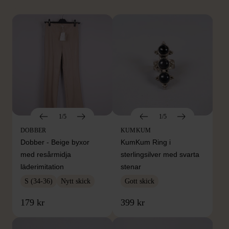
1/5
1/5
DOBBER
KUMKUM
Dobber - Beige byxor
KumKum Ring i
med resårmidja
sterlingsilver med svarta
läderimitation
stenar
S (34-36)
Nytt skick
Gott skick
179 kr
399 kr