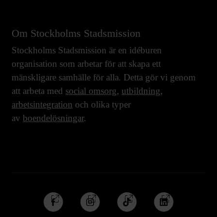
Om Stockholms Stadsmission
Stockholms Stadsmission är en idéburen
organisation som arbetar för att skapa ett
mänskligare samhälle för alla. Detta gör vi genom
att arbeta med
social omsorg
,
utbildning
,
arbetsintegration
och olika typer
av
boendelösningar
.
Följ
Följ
Följ
Följ
oss
oss
oss
oss