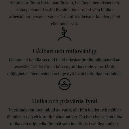
Vi arbetar för att bryta utanförskap, bekämpa hemlöshet och
stötta personer i svåra livssituationer och i våra butiker
arbetstränar personer som står utanför arbetsmarknaden på ett
eller annat sätt.
Hållbart och miljövänligt
Genom att handla second hand minskar du din miljöpåverkan
avsevärt. Istället för att köpa nyproducerade varor får du
möjlighet att återanvända och ge nytt liv åt befintliga produkter.
Unika och prisvärda fynd
Vi erbjuder ett brett utbud av varor, allt från kläder och möbler
LIKNANDE PRODUKTER
till böcker och elektronik i våra butiker. Du har chansen att hitta
unika och originella föremål som inte finns i vanliga butiker.
Hitta produkter som påminner om denna