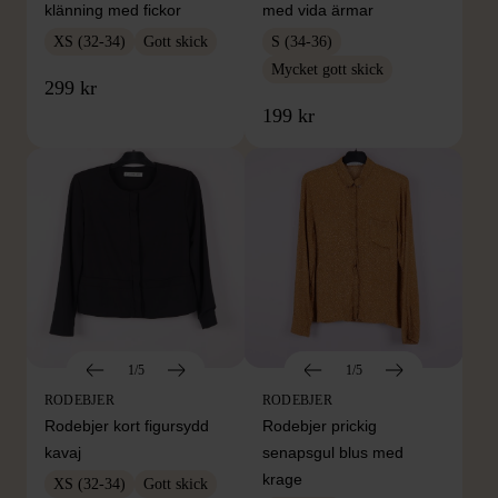
klänning med fickor
med vida ärmar
XS (32-34)
Gott skick
S (34-36)
Mycket gott skick
299 kr
199 kr
1/5
1/5
RODEBJER
RODEBJER
Rodebjer kort figursydd
Rodebjer prickig
kavaj
senapsgul blus med
krage
XS (32-34)
Gott skick