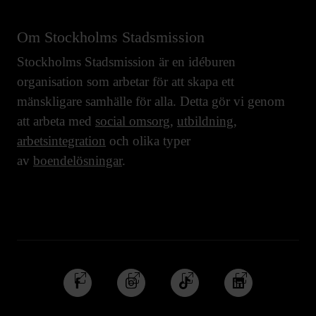
Om Stockholms Stadsmission
Stockholms Stadsmission är en idéburen
organisation som arbetar för att skapa ett
mänskligare samhälle för alla. Detta gör vi genom
att arbeta med
social omsorg
,
utbildning
,
arbetsintegration
och olika typer
av
boendelösningar
.
Följ
Följ
Följ
Följ
oss
oss
oss
oss
på
på
på
på