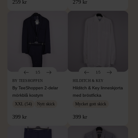
259 kr
279 kr
1/5
1/5
BY TEESHOPPEN
HILDITCH & KEY
By TeeShoppen 2-delar
Hilditch & Key linneskjorta
mörkblå kostym
med bröstficka
XXL (54)
Nytt skick
Mycket gott skick
399 kr
399 kr