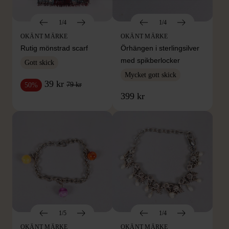
1/4
1/4
OKÄNT MÄRKE
OKÄNT MÄRKE
Rutig mönstrad scarf
Örhängen i sterlingsilver
med spikberlocker
Gott skick
Mycket gott skick
39 kr
79 kr
50%
399 kr
1/5
1/4
OKÄNT MÄRKE
OKÄNT MÄRKE