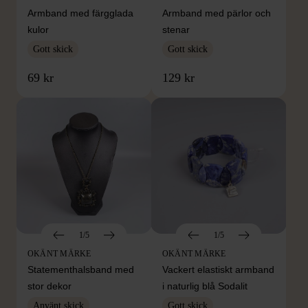
Armband med färgglada
Armband med pärlor och
kulor
stenar
Gott skick
Gott skick
69 kr
129 kr
1/5
1/5
OKÄNT MÄRKE
OKÄNT MÄRKE
Statementhalsband med
Vackert elastiskt armband
stor dekor
i naturlig blå Sodalit
Använt skick
Gott skick