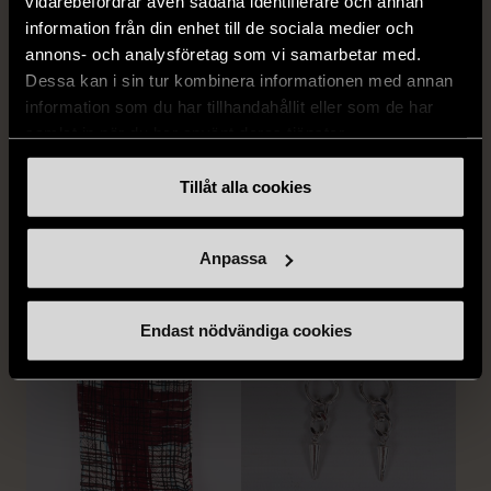
vidarebefordrar även sådana identifierare och annan
information från din enhet till de sociala medier och
annons- och analysföretag som vi samarbetar med.
Dessa kan i sin tur kombinera informationen med annan
information som du har tillhandahållit eller som de har
1/5
samlat in när du har använt deras tjänster.
G-STAR RAW
G-star - Jeans - blå
Tillåt alla cookies
W34
Gott skick
FRÅN SAMMA VARUMÄRKE
359 kr
Anpassa
Hitta produkter från samma varumärke
Endast nödvändiga cookies