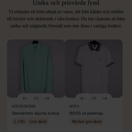
Unika och prisvärda fynd
Vi erbjuder ett brett utbud av varor, allt från kläder och möbler
LIKNANDE PRODUKTER
till böcker och elektronik i våra butiker. Du har chansen att hitta
unika och originella föremål som inte finns i vanliga butiker.
Hitta produkter som påminner om denna
1/5
1/5
STENSTRÖMS
BOSS
Stenströms skjorta turkos
BOSS vit pikétröja
L (50)
Gott skick
Mycket gott skick