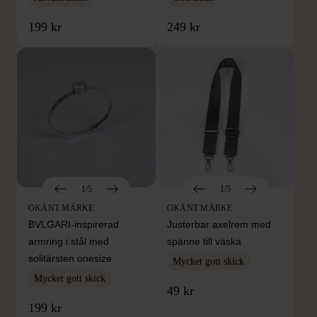
199 kr
249 kr
1/5
1/5
OKÄNT MÄRKE
OKÄNT MÄRKE
BVLGARI-inspirerad
Justerbar axelrem med
armring i stål med
spänne till väska
solitärsten onesize
Mycket gott skick
Mycket gott skick
49 kr
199 kr