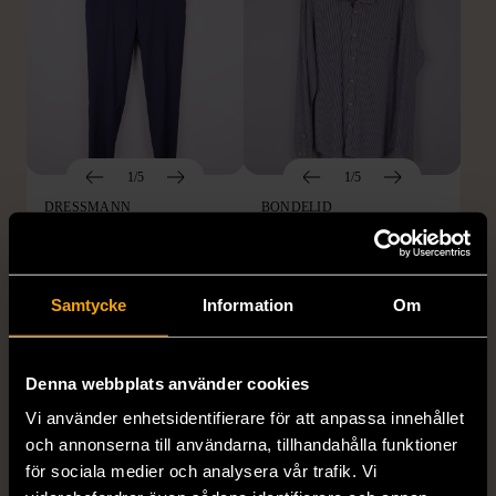
1/5
1/5
DRESSMANN
BONDELID
Dressmann -
Bondelid - Randig skjorta
Kostymbyxor med
- Blå vit
pressveck
XL (52)
Samtycke
Information
Om
Gott skick
Mycket gott skick
159 kr
199 kr
Denna webbplats använder cookies
Vi använder enhetsidentifierare för att anpassa innehållet
och annonserna till användarna, tillhandahålla funktioner
för sociala medier och analysera vår trafik. Vi