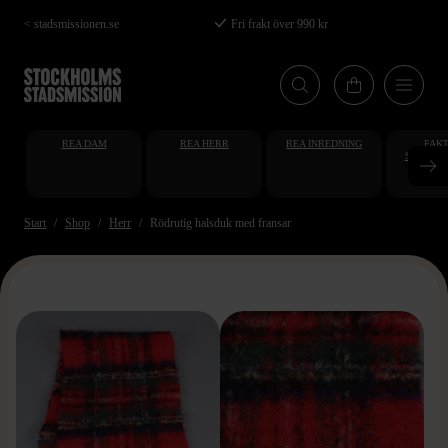
Hoppa
< stadsmissionen.se
Fri frakt över 990 kr
till
huvudinnehåll
REA DAM
REA HERR
REA INREDNING
FAKT
STUDENT
AT
Start
Shop
Herr
Rödrutig halsduk med fransar