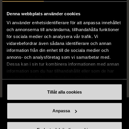
ISBN
0-14-007078-8
Denna webbplats använder cookies
Vi använder enhetsidentifierare för att anpassa innehållet
Skick
Mycket gott skick
och annonserna till användarna, tillhandahålla funktioner
för sociala medier och analysera vår trafik. Vi
Produkten är sparsamt använd, är av fin
vidarebefordrar även sådana identifierare och annan
kvalitet och ska inte ha några skador eller
information från din enhet till de sociala medier och
förslitningar.
annons- och analysföretag som vi samarbetar med.
Läs mer om hur vi bedömer
Dessa kan i sin tur kombinera informationen med annan
information som du har tillhandahållit eller som de har
samlat in när du har använt deras tjänster.
Tillåt alla cookies
Anpassa
Stöd oss