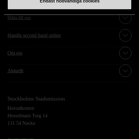
Endast nödvändiga cookies
Hitta till oss
Handla second hand online
Om oss
Aktuellt
Stockholms Stadsmission
Huvudkontor:
Hesselmans Torg 14
131 54 Nacka