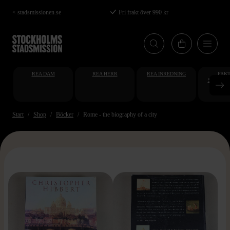
Hoppa
< stadsmissionen.se
Fri frakt över 990 kr
till
huvudinnehåll
REA DAM
REA HERR
REA INREDNING
FAKT
STUDENT
AT
Start
Shop
Böcker
Rome - the biography of a city
>