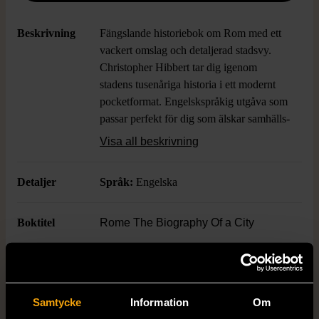
Beskrivning
Fängslande historiebok om Rom med ett
vackert omslag och detaljerad stadsvy.
Christopher Hibbert tar dig igenom
stadens tusenåriga historia i ett modernt
pocketformat. Engelskspråkig utgåva som
passar perfekt för dig som älskar samhälls-
och historiaämnen. Boken är i mycket gott
Visa all beskrivning
skick och har ett klassiskt historiskt
uttryck.
Detaljer
Språk:
Engelska
Boktitel
Rome The Biography Of a City
Författare
Christopher Hibbert
Samtycke
Information
Om
Antal sidor
387