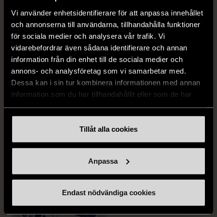
Vi använder enhetsidentifierare för att anpassa innehållet
Fri frakt på alla köp över 990 kr.
och annonserna till användarna, tillhandahålla funktioner
14 dagars ångerrät.
för sociala medier och analysera vår trafik. Vi
vidarebefordrar även sådana identifierare och annan
information från din enhet till de sociala medier och
annons- och analysföretag som vi samarbetar med.
Dessa kan i sin tur kombinera informationen med annan
information som du har tillhandahållit eller som de har
samlat in när du har använt deras tjänster.
FRÅN SAMMA VARUMÄRKE
Tillåt alla cookies
Hitta produkter från samma varumärke
Anpassa
Endast nödvändiga cookies