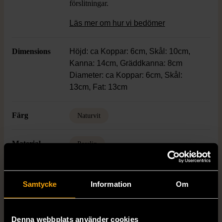
förslitningar.
Läs mer om hur vi bedömer
Dimensions
Höjd: ca Koppar: 6cm, Skål: 10cm,
Kanna: 14cm, Gräddkanna: 8cm
Diameter: ca Koppar: 6cm, Skål:
13cm, Fat: 13cm
Färg
Naturvit
Material
Porslin
Varumärke
Rörstrand
Samtycke
Information
Om
Produkten är unik och finns enbart som 1 st i lager.
Denna webbplats använder cookies