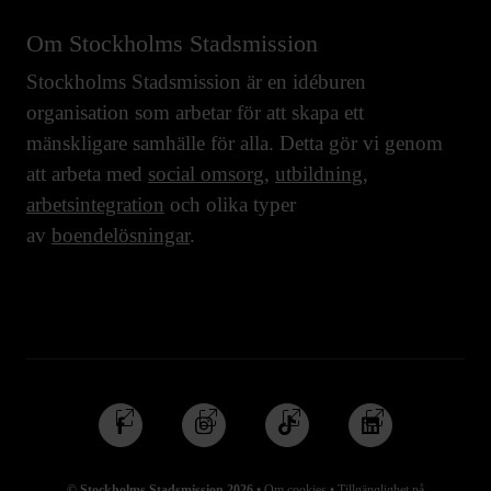
Om Stockholms Stadsmission
Stockholms Stadsmission är en idéburen
organisation som arbetar för att skapa ett
mänskligare samhälle för alla. Detta gör vi genom
att arbeta med
social omsorg
,
utbildning
,
arbetsintegration
och olika typer
av
boendelösningar
.
Följ
Följ
Följ
Följ
oss
oss
oss
oss
på
på
på
på
© Stockholms Stadsmission 2026
•
Om cookies
•
Tillgänglighet på