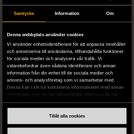
Dimensions
Höjd: ca 9.5-13.5 cm Diameter: ca
Samtycke
Information
Om
16.5cm
Färg
Rosa
Denna webbplats använder cookies
Vi använder enhetsidentifierare för att anpassa innehållet
Material
och annonserna till användarna, tillhandahålla funktioner
Glas
för sociala medier och analysera vår trafik. Vi
vidarebefordrar även sådana identifierare och annan
information från din enhet till de sociala medier och
Produkten är unik och finns enbart som 1 st i lager.
annons- och analysföretag som vi samarbetar med.
Dessa kan i sin tur kombinera informationen med annan
Fri frakt på alla köp över 990 kr.
information som du har tillhandahållit eller som de har
samlat in när du har använt deras tjänster.
14 dagars ångerrät.
Tillåt alla cookies