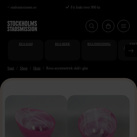
Hoppa
< stadsmissionen.se
Fri frakt över 990 kr
till
huvudinnehåll
REA DAM
REA HERR
REA INREDNING
FAKT
STUDENT
AT
Start
Shop
Hem
Rosa asymmetrisk skål i glas