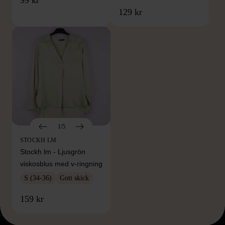
129 kr
1/5
STOCKH LM
Stockh lm - Ljusgrön
viskosblus med v-ringning
S (34-36)
Gott skick
159 kr