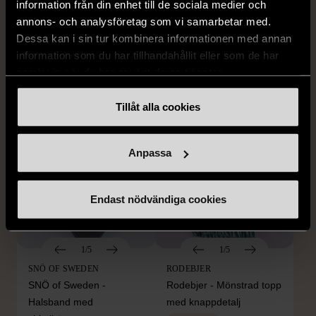
information från din enhet till de sociala medier och
Edblad - Glow - Armband
Dyrberg/Kern - Delise -
annons- och analysföretag som vi samarbetar med.
Halsband med
Mycket gott skick
Dessa kan i sin tur kombinera informationen med annan
blomformat hänge
129 kr
information som du har tillhandahållit eller som de har
Mycket gott skick
samlat in när du har använt deras tjänster.
249 kr
Tillåt alla cookies
Anpassa
Endast nödvändiga cookies
1/5
1/5
SNÖ OF SWEDEN
RODEBJER
SNÖ of Sweden -
Rodebjer - Mönstrad topp
Halsband med
med knappdetalj