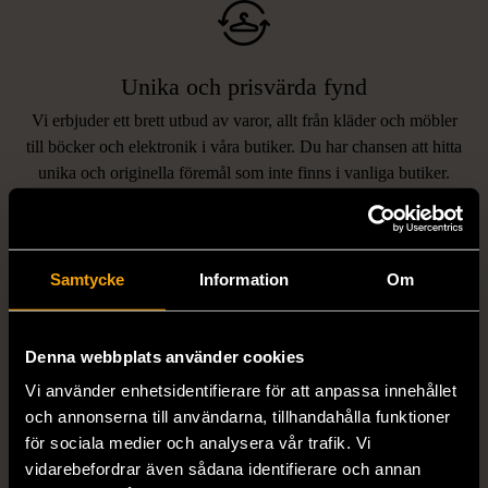
Unika och prisvärda fynd
Vi erbjuder ett brett utbud av varor, allt från kläder och möbler
LIKNANDE PRODUKTER
till böcker och elektronik i våra butiker. Du har chansen att hitta
unika och originella föremål som inte finns i vanliga butiker.
Hitta produkter som påminner om denna
Samtycke
Information
Om
Denna webbplats använder cookies
Vi använder enhetsidentifierare för att anpassa innehållet
och annonserna till användarna, tillhandahålla funktioner
1/5
1/5
för sociala medier och analysera vår trafik. Vi
vidarebefordrar även sådana identifierare och annan
EDBLAD
DYRBERG/KERN