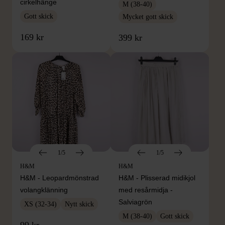
cirkelhänge
M (38-40)
Gott skick
Mycket gott skick
169 kr
399 kr
1/5
1/5
H&M
H&M
H&M - Leopardmönstrad
H&M - Plisserad midikjol
volangklänning
med resårmidja -
Salviagrön
XS (32-34)
Nytt skick
M (38-40)
Gott skick
99 kr