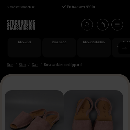
Hoppa
< stadsmissionen.se
Fri frakt över 990 kr
till
huvudinnehåll
REA DAM
REA HERR
REA INREDNING
FAKT
STUDENT
AT
Start
Shop
Dam
Rosa sandaler med öppen tå