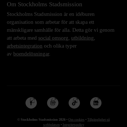
Om Stockholms Stadsmission
Stockholms Stadsmission är en idéburen
organisation som arbetar för att skapa ett
mänskligare samhälle för alla. Detta gör vi genom
att arbeta med
social omsorg
,
utbildning
,
arbetsintegration
och olika typer
av
boendelösningar
.
Följ
Följ
Följ
Följ
oss
oss
oss
oss
på
på
på
på
© Stockholms Stadsmission 2026
•
Om cookies
•
Tillgänglighet på
Facebook
Instagram
TikTok
Linkedin
webbplatsen
•
Integritetspolicy