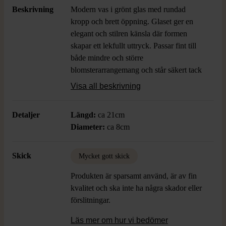
Beskrivning
Modern vas i grönt glas med rundad
kropp och brett öppning. Glaset ger en
elegant och stilren känsla där formen
skapar ett lekfullt uttryck. Passar fint till
både mindre och större
blomsterarrangemang och står säkert tack
vare sin stadiga fot.
Visa all beskrivning
Detaljer
Längd:
ca 21cm
Diameter:
ca 8cm
Skick
Mycket gott skick
Produkten är sparsamt använd, är av fin
kvalitet och ska inte ha några skador eller
förslitningar.
Läs mer om hur vi bedömer