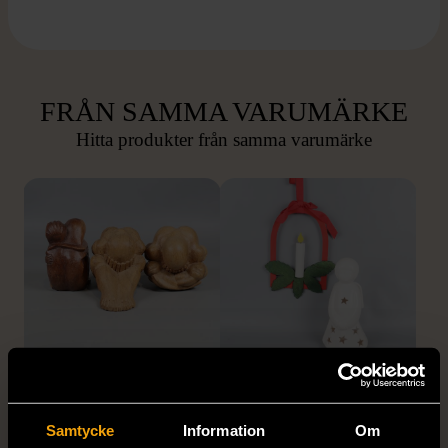
FRÅN SAMMA VARUMÄRKE
Hitta produkter från samma varumärke
1/5
1/5
OKÄNT MÄRKE
OKÄNT MÄRKE
Tre olika sittande
Vit ljuslykta ängel och
Samtycke
Information
Om