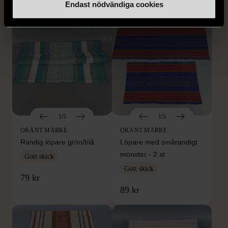
Endast nödvändiga cookies
1/5
1/5
OKÄNT MÄRKE
OKÄNT MÄRKE
Randig löpare grön/blå
Löpare med smårandigt
mönster - 2 st
Gott skick
Gott skick
79 kr
89 kr