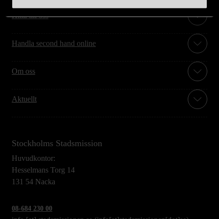
Hitta till oss
Handla second hand online
Om oss
Aktuellt
Stockholms Stadsmission
Huvudkontor:
Hesselmans Torg 14
131 54 Nacka
08-684 230 00