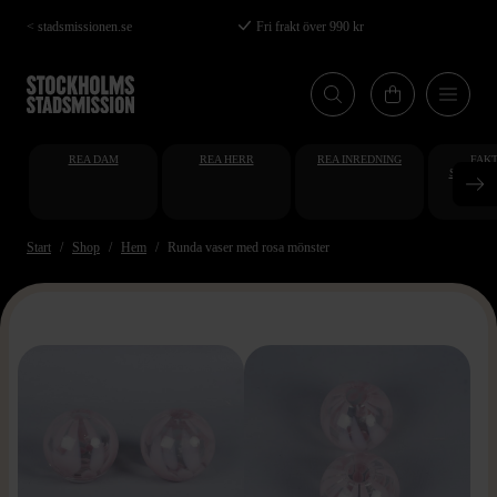
Hoppa
< stadsmissionen.se
Fri frakt över 990 kr
till
huvudinnehåll
REA DAM
REA HERR
REA INREDNING
FAKT
STUDENT
AT
Start
Shop
Hem
Runda vaser med rosa mönster