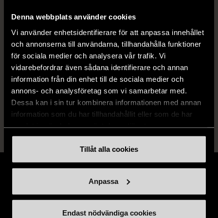
Material
Glas
Denna webbplats använder cookies
Vi använder enhetsidentifierare för att anpassa innehållet
och annonserna till användarna, tillhandahålla funktioner
Produkten är unik och finns enbart som 1 st i lager.
för sociala medier och analysera vår trafik. Vi
Fri frakt på alla köp över 990 kr.
vidarebefordrar även sådana identifierare och annan
information från din enhet till de sociala medier och
14 dagars ångerrät.
annons- och analysföretag som vi samarbetar med.
Dessa kan i sin tur kombinera informationen med annan
information som du har tillhandahållit eller som de har
samlat in när du har använt deras tjänster.
Tillåt alla cookies
Anpassa
Stöd oss
Endast nödvändiga cookies