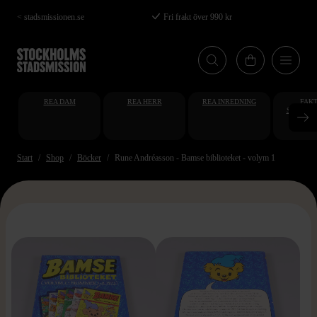
Hoppa
< stadsmissionen.se
Fri frakt över 990 kr
till
huvudinnehåll
REA DAM
REA HERR
REA INREDNING
FAKT
STUDENT
AT
Start
Shop
Böcker
Rune Andréasson - Bamse biblioteket - volym 1
>