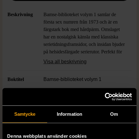
Beskrivning
Bamse-biblioteket volym 1 samlar de
första sex numren från 1973 och är en
färgstark bok med hårdpärm. Omslaget
har en nostalgisk känsla med klassiska
serietidningsframsidor, och insidan bjuder
på helsidesfärgade serierutor. Perfekt för
dig som uppskattar klassiska svenska
Visa all beskrivning
serier och vill ha en snygg samlingsvolym
i bokhyllan.
Boktitel
Bamse-biblioteket volym 1
Författare
Rune Andréasson
Samtycke
Information
Om
ISBN
978-91-7269-065-3
Skick
Gott skick
Denna webbplats använder cookies