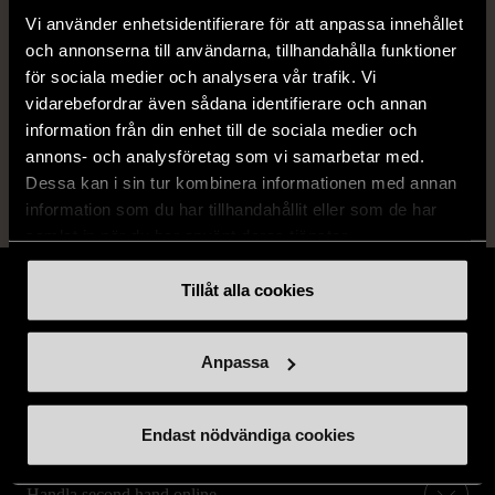
Produkten har använts men är av fin
Vi använder enhetsidentifierare för att anpassa innehållet
kvalitet, det kan förekomma mindre
och annonserna till användarna, tillhandahålla funktioner
förslitningar.
för sociala medier och analysera vår trafik. Vi
vidarebefordrar även sådana identifierare och annan
Läs mer om hur vi bedömer
information från din enhet till de sociala medier och
annons- och analysföretag som vi samarbetar med.
Dessa kan i sin tur kombinera informationen med annan
information som du har tillhandahållit eller som de har
samlat in när du har använt deras tjänster.
Tillåt alla cookies
Anpassa
Stöd oss
Hitta till oss
Endast nödvändiga cookies
Handla second hand online