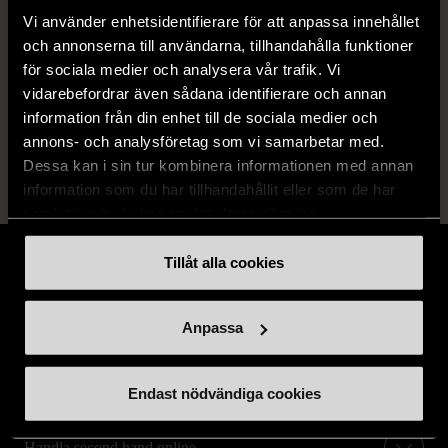
Produkten är sparsamt använd, är av fin
Vi använder enhetsidentifierare för att anpassa innehållet
kvalitet och ska inte ha några skador eller
och annonserna till användarna, tillhandahålla funktioner
förslitningar.
för sociala medier och analysera vår trafik. Vi
vidarebefordrar även sådana identifierare och annan
Läs mer om hur vi bedömer
information från din enhet till de sociala medier och
annons- och analysföretag som vi samarbetar med.
Dessa kan i sin tur kombinera informationen med annan
information som du har tillhandahållit eller som de har
samlat in när du har använt deras tjänster.
Tillåt alla cookies
Anpassa
Stöd oss
Hitta till oss
Endast nödvändiga cookies
Handla second hand online