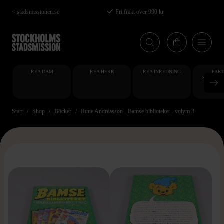
Hoppa
< stadsmissionen.se
Fri frakt över 990 kr
till
huvudinnehåll
REA DAM
REA HERR
REA INREDNING
FAKT
STUDENT
AT
Start
Shop
Böcker
Rune Andréasson - Bamse biblioteket - volym 3
>