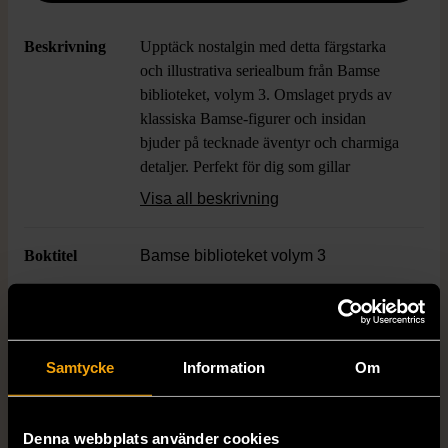
Beskrivning
Upptäck nostalgin med detta färgstarka
och illustrativa seriealbum från Bamse
biblioteket, volym 3. Omslaget pryds av
klassiska Bamse-figurer och insidan
bjuder på tecknade äventyr och charmiga
detaljer. Perfekt för dig som gillar
klassiska serier eller vill lägga till en unik
Visa all beskrivning
bok till din samling.
Boktitel
Bamse biblioteket volym 3
Författare
Rune Andréasson
Samtycke
Information
Om
ISBN
91-7269-234-0
Skick
Mycket gott skick
Denna webbplats använder cookies