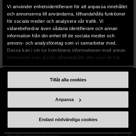
Produkten är sparsamt använd, är av fin
Vi använder enhetsidentifierare för att anpassa innehållet
kvalitet och ska inte ha några skador eller
och annonserna till användarna, tillhandahålla funktioner
förslitningar.
för sociala medier och analysera vår trafik. Vi
vidarebefordrar även sådana identifierare och annan
Läs mer om hur vi bedömer
information från din enhet till de sociala medier och
annons- och analysföretag som vi samarbetar med.
Dessa kan i sin tur kombinera informationen med annan
information som du har tillhandahållit eller som de har
samlat in när du har använt deras tjänster.
Tillåt alla cookies
Anpassa
Stöd oss
Hitta till oss
Endast nödvändiga cookies
Handla second hand online