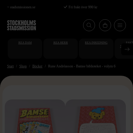
Hoppa
< stadsmissionen.se
Fri frakt över 990 kr
till
huvudinnehåll
REA DAM
REA HERR
REA INREDNING
FAKT
STUDENT
AT
Start
Shop
Böcker
Rune Andréasson - Bamse biblioteket - volym 6
>