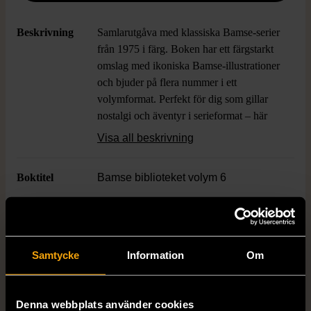
Beskrivning
Samlarutgåva med klassiska Bamse-serier
från 1975 i färg. Boken har ett färgstarkt
omslag med ikoniska Bamse-illustrationer
och bjuder på flera nummer i ett
volymformat. Perfekt för dig som gillar
nostalgi och äventyr i serieformat – här
möter du välkända karaktärer från Bamses
Visa all beskrivning
universum i en fin inbunden utgåva.
Boktitel
Bamse biblioteket volym 6
Författare
Rune Andréasson
Samtycke
Information
Om
ISBN
91-7269-261-8
Skick
Mycket gott skick
Denna webbplats använder cookies