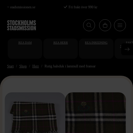
Hoppa
< stadsmissionen.se
Fri frakt över 990 kr
till
huvudinnehåll
REA DAM
REA HERR
REA INREDNING
FAKT
STUDENT
AT
Start
Shop
Herr
Rutig halsduk i lammull med fransar