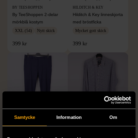
BY TEESHOPPEN
HILDITCH & KEY
By TeeShoppen 2-delar
Hilditch & Key linneskjorta
mörkblå kostym
med bröstficka
XXL (54)
Nytt skick
Mycket gott skick
399 kr
399 kr
1/5
1/5
Samtycke
Information
Om
DRESSMANN
BONDELID
Dressmann -
Bondelid - Randig skjorta
Kostymbyxor med
- Blå vit