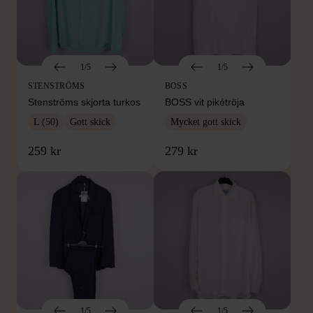
1/5
1/5
STENSTRÖMS
BOSS
Stenströms skjorta turkos
BOSS vit pikétröja
L (50)
Gott skick
Mycket gott skick
259 kr
279 kr
1/5
1/5