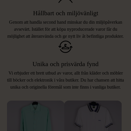
Hållbart och miljövänligt
Genom att handla second hand minskar du din miljöpåverkan
avsevärt. Istället för att köpa nyproducerade varor får du
möjlighet att återanvända och ge nytt liv åt befintliga produkter.
Unika och prisvärda fynd
Vi erbjuder ett brett utbud av varor, allt från kläder och möbler
LIKNANDE PRODUKTER
till böcker och elektronik i våra butiker. Du har chansen att hitta
unika och originella föremål som inte finns i vanliga butiker.
Hitta produkter som påminner om denna