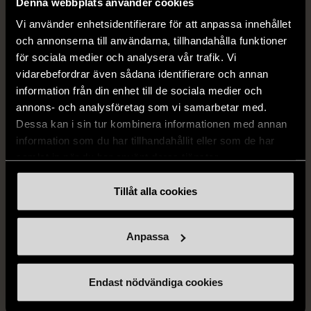
Denna webbplats använder cookies
pressveck
XL (52)
Vi använder enhetsidentifierare för att anpassa innehållet
Gott skick
Mycket gott skick
och annonserna till användarna, tillhandahålla funktioner
för sociala medier och analysera vår trafik. Vi
159 kr
199 kr
vidarebefordrar även sådana identifierare och annan
information från din enhet till de sociala medier och
annons- och analysföretag som vi samarbetar med.
Dessa kan i sin tur kombinera informationen med annan
information som du har tillhandahållit eller som de har
samlat in när du har använt deras tjänster.
Tillåt alla cookies
1/5
Anpassa
G-STAR RAW
G-star - Jeans - blå
W34
Gott skick
Endast nödvändiga cookies
FRÅN SAMMA VARUMÄRKE
359 kr