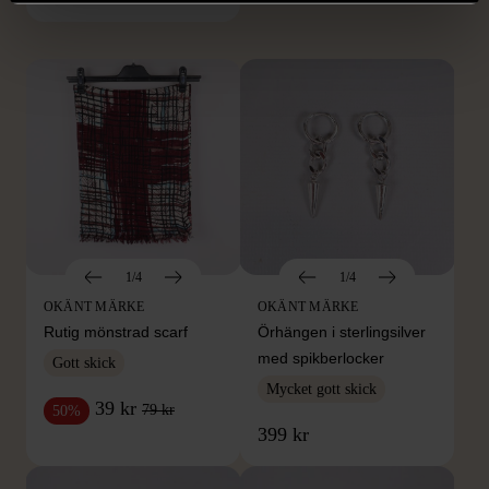
Hitta produkter från samma varumärke
1/4
1/4
OKÄNT MÄRKE
OKÄNT MÄRKE
Rutig mönstrad scarf
Örhängen i sterlingsilver
med spikberlocker
Gott skick
Mycket gott skick
39 kr
79 kr
50%
399 kr